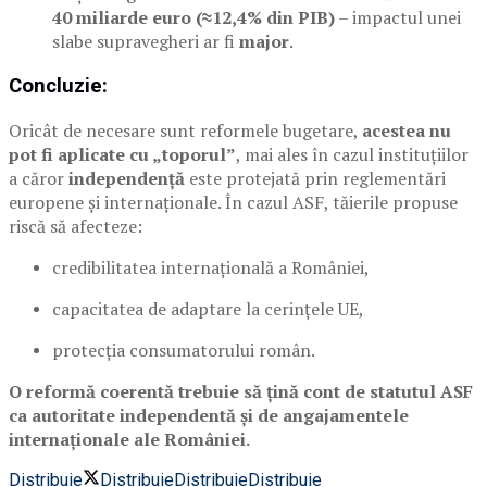
40 miliarde euro (≈12,4% din PIB)
– impactul unei
slabe supravegheri ar fi
major
.
Concluzie:
Oricât de necesare sunt reformele bugetare,
acestea nu
pot fi aplicate cu „toporul”
, mai ales în cazul instituțiilor
a căror
independență
este protejată prin reglementări
europene și internaționale. În cazul ASF, tăierile propuse
riscă să afecteze:
credibilitatea internațională a României,
capacitatea de adaptare la cerințele UE,
protecția consumatorului român.
O reformă coerentă trebuie să țină cont de statutul ASF
ca autoritate independentă și de angajamentele
internaționale ale României.
Distribuie
Distribuie
Distribuie
Distribuie