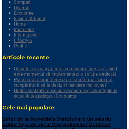
Companii
Diverse
Economie
Finanțe & Bănci
Home
Imobiliare
Internațional
Lifestyle
Politic
Articole recente
Disaster recovery pentru companii în creștere: când
este momentul să implementezi o soluție dedicată
Piața creditelor ipotecare se transformă: cum pot
cumpărătorii să ia decizii financiare mai bune?
HelloConstanta.ro include economia și investițiile în
actualitatea județului Constanța
Cele mai populare
Șeful de la Monetăria Statului are un salariu
dublu față de cel al Președintelui! Octavian