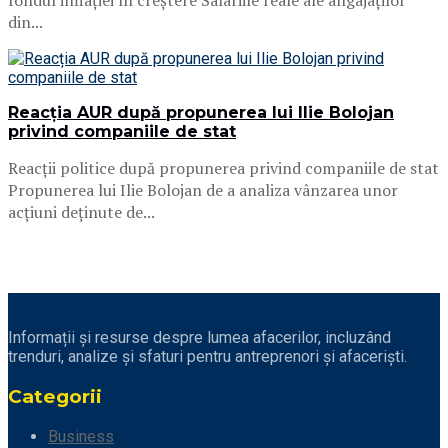
fondul inflației în creștere Salariile reale ale angajaților
din...
Reacția AUR după propunerea lui Ilie Bolojan
privind companiile de stat
Reacții politice după propunerea privind companiile de stat
Propunerea lui Ilie Bolojan de a analiza vânzarea unor
acțiuni deținute de...
Informații și resurse despre lumea afacerilor, incluzând
trenduri, analize și sfaturi pentru antreprenori și afaceriști.
Categorii
Business