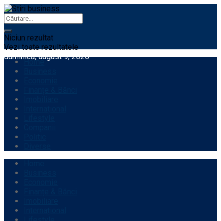
Niciun rezultat
Vezi toate rezultatele
duminică, august 9, 2026
Home
Business
Economie
Finanțe & Bănci
Imobiliare
Internațional
Lifestyle
Companii
Politic
Diverse
Home
Business
Economie
Finanțe & Bănci
Imobiliare
Internațional
Lifestyle