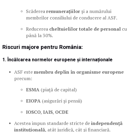
Scăderea
remunerațiilor
și a numărului
membrilor consiliului de conducere al ASF.
Reducerea
cheltuielilor totale de personal
cu
până la 30%.
Riscuri majore pentru România:
1.
Încălcarea normelor europene și internaționale
ASF este
membru deplin în organisme europene
precum:
ESMA
(piață de capital)
EIOPA
(asigurări și pensii)
IOSCO
,
IAIS
,
OCDE
Acestea impun standarde stricte de
independență
instituțională
, atât juridică, cât și financiară.