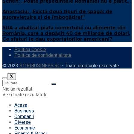
Schen: „Poate președintele României nu e plătit
suficient”
Anastasiu: „Există două tipuri de șpagă: de
supraviețuire și de îmbogățire!”
SUA a analizat piața comerțului cu alimente din
România, care a depășit 40 de miliarde de dolari.
Ce sfaturi le dau exportatorilor americani?
Politica Cookie
Politica de confidențialitate
© 2023
STIRIBUSINESS.RO
- Toate drepturile rezervate.
Niciun rezultat
Vezi toate rezultatele
Acasa
Business
Companii
Diverse
Economie
Finanțe & Bănci