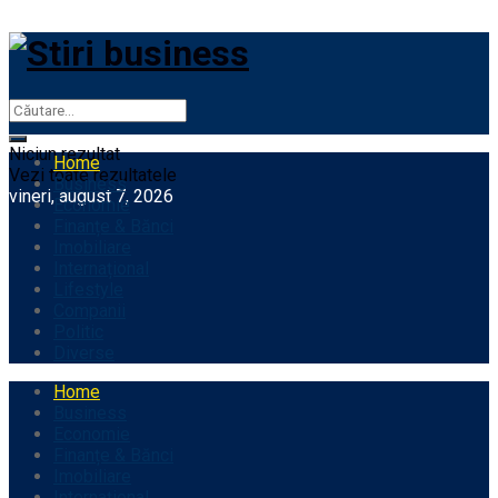
Stiri business
Niciun rezultat
Home
Vezi toate rezultatele
Business
vineri, august 7, 2026
Economie
Finanțe & Bănci
Imobiliare
Internațional
Lifestyle
Companii
Politic
Diverse
Home
Business
Economie
Finanțe & Bănci
Imobiliare
Internațional