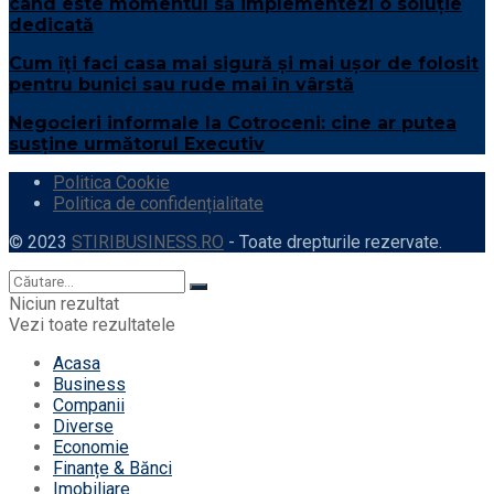
când este momentul să implementezi o soluție
dedicată
Cum îți faci casa mai sigură și mai ușor de folosit
pentru bunici sau rude mai în vârstă
Negocieri informale la Cotroceni: cine ar putea
susține următorul Executiv
Politica Cookie
Politica de confidențialitate
© 2023
STIRIBUSINESS.RO
- Toate drepturile rezervate.
Niciun rezultat
Vezi toate rezultatele
Acasa
Business
Companii
Diverse
Economie
Finanțe & Bănci
Imobiliare