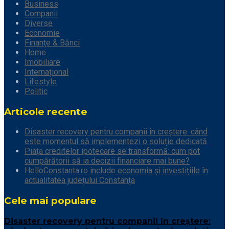
Business
Companii
Diverse
Economie
Finanțe & Bănci
Home
Imobiliare
Internațional
Lifestyle
Politic
Articole recente
Disaster recovery pentru companii în creștere: când
este momentul să implementezi o soluție dedicată
Piața creditelor ipotecare se transformă: cum pot
cumpărătorii să ia decizii financiare mai bune?
HelloConstanta.ro include economia și investițiile în
actualitatea județului Constanța
Cele mai populare
Disaster recovery pentru companii în creștere: