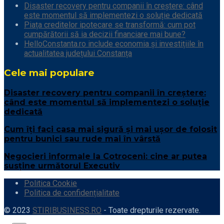
Disaster recovery pentru companii în creștere: când
este momentul să implementezi o soluție dedicată
Piața creditelor ipotecare se transformă: cum pot
cumpărătorii să ia decizii financiare mai bune?
HelloConstanta.ro include economia și investițiile în
actualitatea județului Constanța
Cele mai populare
Disaster recovery pentru companii în creștere:
când este momentul să implementezi o soluție
dedicată
Cum îți faci casa mai sigură și mai ușor de folosit
pentru bunici sau rude mai în vârstă
Negocieri informale la Cotroceni: cine ar putea
susține următorul Executiv
Politica Cookie
Politica de confidențialitate
© 2023
STIRIBUSINESS.RO
- Toate drepturile rezervate.