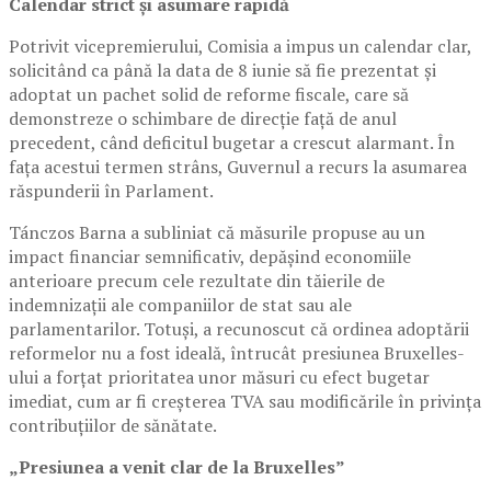
Calendar strict și asumare rapidă
Potrivit vicepremierului, Comisia a impus un calendar clar,
solicitând ca până la data de 8 iunie să fie prezentat și
adoptat un pachet solid de reforme fiscale, care să
demonstreze o schimbare de direcție față de anul
precedent, când deficitul bugetar a crescut alarmant. În
fața acestui termen strâns, Guvernul a recurs la asumarea
răspunderii în Parlament.
Tánczos Barna a subliniat că măsurile propuse au un
impact financiar semnificativ, depășind economiile
anterioare precum cele rezultate din tăierile de
indemnizații ale companiilor de stat sau ale
parlamentarilor. Totuși, a recunoscut că ordinea adoptării
reformelor nu a fost ideală, întrucât presiunea Bruxelles-
ului a forțat prioritatea unor măsuri cu efect bugetar
imediat, cum ar fi creșterea TVA sau modificările în privința
contribuțiilor de sănătate.
„Presiunea a venit clar de la Bruxelles”