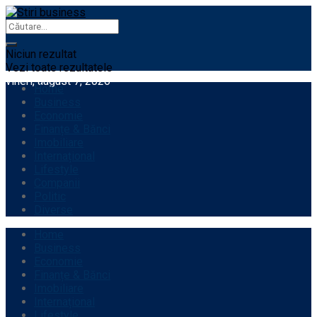
Niciun rezultat
Vezi toate rezultatele
vineri, august 7, 2026
Home
Business
Economie
Finanțe & Bănci
Imobiliare
Internațional
Lifestyle
Companii
Politic
Diverse
Home
Business
Economie
Finanțe & Bănci
Imobiliare
Internațional
Lifestyle