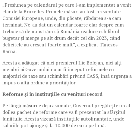
„Presiunea pe calendarul pe care l-am implementat a venit
clar de la Bruxelles. Primele măsuri au fost prezentate
Comisiei Europene, unde, din păcate, răbdarea s-a cam
terminat. Ne-au dat un calendar foarte clar despre cum
trebuie să demonstrăm că România readuce echilibrul
bugetar și merge pe alt drum decât cel din 2023, când
deficitele au crescut foarte mult”, a explicat Tánczos
Barna.
Acesta a adăugat că nici premierul Ilie Bolojan, nici alți
membri ai Guvernului nu ar fi început reformele cu
majorări de taxe sau schimbări privind CASS, însă urgența a
impus o altă ordine a priorităților.
Reforme și în instituțiile cu venituri record
Pe lângă măsurile deja asumate, Guvernul pregătește un al
doilea pachet de reforme care va fi prezentat la sfârșitul
lunii iulie. Acesta vizează instituțiile autofinanțate, unde
salariile pot ajunge și la 10.000 de euro pe lună.