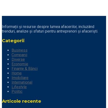
Informații și resurse despre lumea afacerilor, incluzând
trenduri, analize și sfaturi pentru antreprenori și afaceriști.
Categorii
Business
Companii
Diverse
Economie
Finanțe & Bănci
Home
Imobiliare
Internațional
Lifestyle
Politic
Articole recente