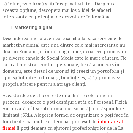
să înființezi o firmă și îți începi activitatea. Dacă nu ai
această opțiune, descoperă mai jos 5 idei de afaceri
interesante cu potențial de dezvoltare în România.
Marketing digital
Deschiderea unei afaceri care să aibă la baza serviciile de
marketing digital este una dintre cele mai interesante nu
doar în România, ci în întreaga lume, deoarece promovarea
pe diverse canale de Social Media este la mare căutare. Fie
că ai administrat conturi personale, fie că ai un curs în
domeniu, este destul de ușor să îți creezi un portofoliu și
apoi să înființezi o firmă și, bineînțeles, să îți promovezi
propria afacere pentru a atrage clienți.
Această idee de afaceri este una dintre cele bune în
prezent, deoarece o poți desfășura atât ca Persoană Fizică
Autorizată, cât și sub forma unei societăți cu răspundere
limitată (SRL). Alegerea formei de organizare o poți face în
funcție de mai multe criterii, iar procesul de
înființare al
firmei
îl poți demara cu ajutorul profesioniștilor de la La