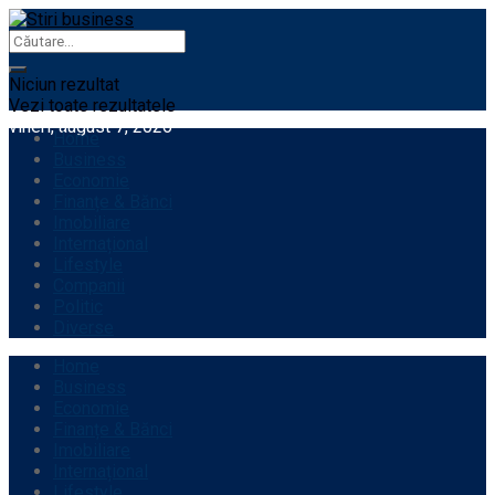
Niciun rezultat
Vezi toate rezultatele
vineri, august 7, 2026
Home
Business
Economie
Finanțe & Bănci
Imobiliare
Internațional
Lifestyle
Companii
Politic
Diverse
Home
Business
Economie
Finanțe & Bănci
Imobiliare
Internațional
Lifestyle