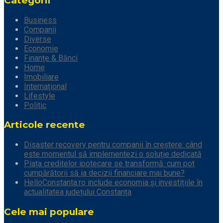
Categorii
Business
Companii
Diverse
Economie
Finanțe & Bănci
Home
Imobiliare
Internațional
Lifestyle
Politic
Articole recente
Disaster recovery pentru companii în creștere: când
este momentul să implementezi o soluție dedicată
Piața creditelor ipotecare se transformă: cum pot
cumpărătorii să ia decizii financiare mai bune?
HelloConstanta.ro include economia și investițiile în
actualitatea județului Constanța
Cele mai populare