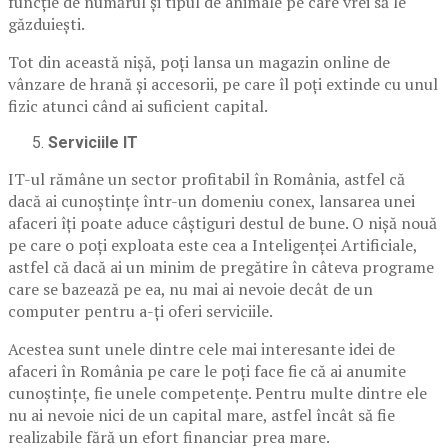
funcție de numărul și tipul de animale pe care vrei să le
găzduiești.
Tot din această nișă, poți lansa un magazin online de
vânzare de hrană și accesorii, pe care îl poți extinde cu unul
fizic atunci când ai suficient capital.
Serviciile IT
IT-ul rămâne un sector profitabil în România, astfel că
dacă ai cunoștințe într-un domeniu conex, lansarea unei
afaceri îți poate aduce câștiguri destul de bune. O nișă nouă
pe care o poți exploata este cea a Inteligenței Artificiale,
astfel că dacă ai un minim de pregătire în câteva programe
care se bazează pe ea, nu mai ai nevoie decât de un
computer pentru a-ți oferi serviciile.
Acestea sunt unele dintre cele mai interesante idei de
afaceri în România pe care le poți face fie că ai anumite
cunoștințe, fie unele competențe. Pentru multe dintre ele
nu ai nevoie nici de un capital mare, astfel încât să fie
realizabile fără un efort financiar prea mare.