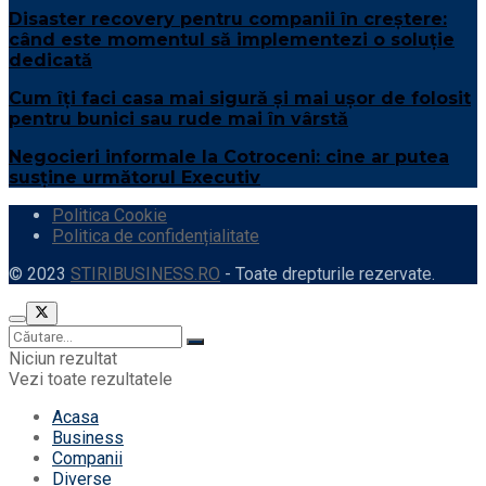
Disaster recovery pentru companii în creștere:
când este momentul să implementezi o soluție
dedicată
Cum îți faci casa mai sigură și mai ușor de folosit
pentru bunici sau rude mai în vârstă
Negocieri informale la Cotroceni: cine ar putea
susține următorul Executiv
Politica Cookie
Politica de confidențialitate
© 2023
STIRIBUSINESS.RO
- Toate drepturile rezervate.
Niciun rezultat
Vezi toate rezultatele
Acasa
Business
Companii
Diverse