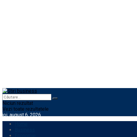
Niciun rezultat
Vezi toate rezultatele
joi, august 6, 2026
Home
Business
Economie