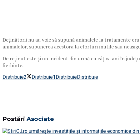
Deținătorii nu au voie să supună animalele la tratamente cru
animalelor, supunerea acestora la eforturi inutile sau neasig
De reținut este și un incident din urmă cu câțiva ani în județ
fierbinte.
Distribuie
2
Distribuie
1
Distribuie
Distribuie
Postări
Asociate