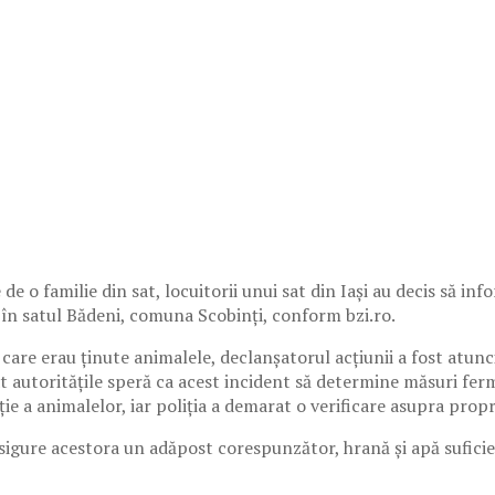
o familie din sat, locuitorii unui sat din Iași au decis să info
t în satul Bădeni, comuna Scobinți, conform bzi.ro.
 care erau ținute animalele, declanșatorul acțiunii a fost atunc
zat autoritățile speră ca acest incident să determine măsuri fe
ție a animalelor, iar poliția a demarat o verificare asupra prop
asigure acestora un adăpost corespunzător, hrană și apă suficien