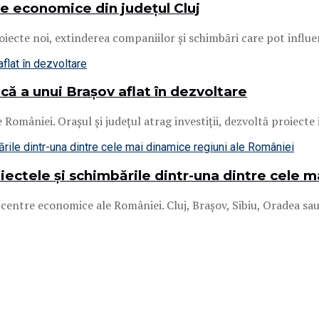
ile economice din județul Cluj
roiecte noi, extinderea companiilor și schimbări care pot influen
 a unui Brașov aflat în dezvoltare
mâniei. Orașul și județul atrag investiții, dezvoltă proiecte im
oiectele și schimbările dintr-una dintre cele 
entre economice ale României. Cluj, Brașov, Sibiu, Oradea sau T