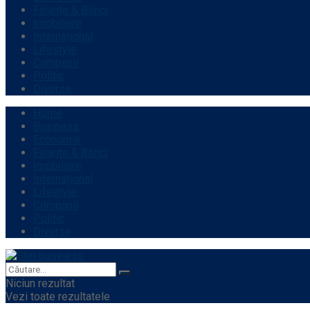
Finanțe & Bănci
Imobiliare
Internațional
Lifestyle
Companii
Politic
Diverse
Home
Business
Economie
Finanțe & Bănci
Imobiliare
Internațional
Lifestyle
Companii
Politic
Diverse
Niciun rezultat
Vezi toate rezultatele