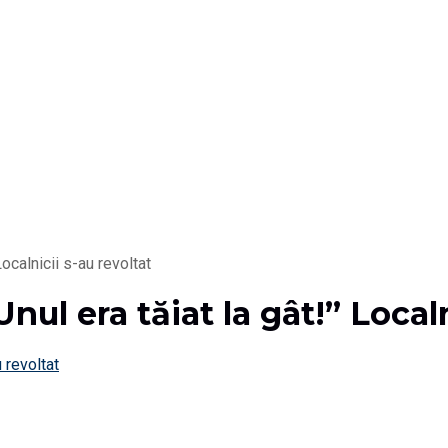
Localnicii s-au revoltat
nul era tăiat la gât!” Localn