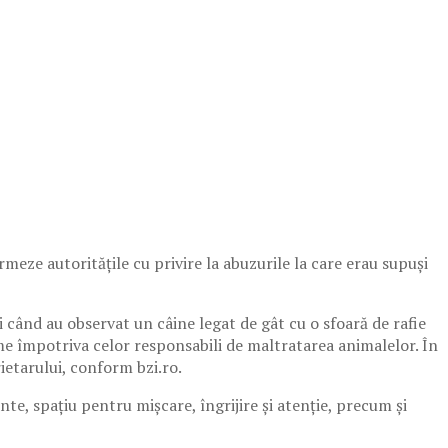
rmeze autoritățile cu privire la abuzurile la care erau supuși
i când au observat un câine legat de gât cu o sfoară de rafie
rme împotriva celor responsabili de maltratarea animalelor. În
rietarului, conform bzi.ro.
te, spațiu pentru mișcare, îngrijire și atenție, precum și