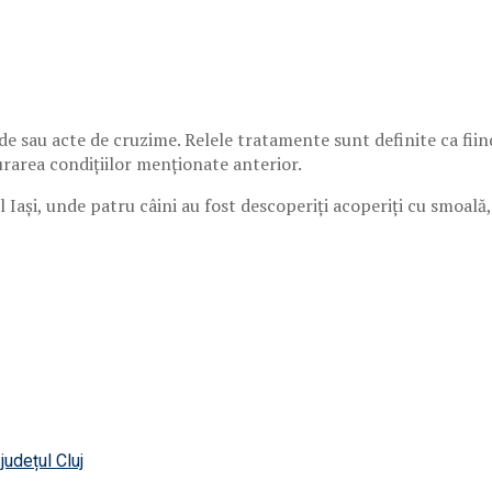
de sau acte de cruzime. Relele tratamente sunt definite ca fii
urarea condițiilor menționate anterior.
ul Iași, unde patru câini au fost descoperiți acoperiți cu smoal