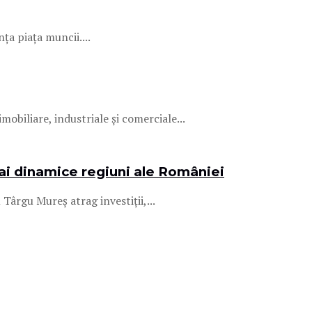
ța piața muncii....
obiliare, industriale și comerciale...
mai dinamice regiuni ale României
ârgu Mureș atrag investiții,...