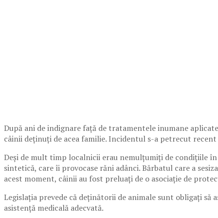
După ani de indignare față de tratamentele inumane aplicate de 
câinii deținuți de acea familie. Incidentul s-a petrecut recen
Deși de mult timp localnicii erau nemulțumiți de condițiile în
sintetică, care îi provocase răni adânci. Bărbatul care a sesi
acest moment, câinii au fost preluați de o asociație de protec
Legislația prevede că deținătorii de animale sunt obligați să 
asistență medicală adecvată.