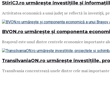
StiriCJ.ro urmărește investițiile și informați
Activitatea economică a unui județ se reflectă în investiții, p
BVON.ro urmărește și componenta economică
Brașovul este unul dintre centrele economice importante ale Ro
TransilvaniaON.ro urmărește investițiile, pr
Transilvania concentrează unele dintre cele mai importante c