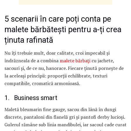
5 scenarii în care poți conta pe
malete bărbătești pentru a-ți crea
ținuta rafinată
Nu îți trebuie mult, doar calitate, croi impecabil și
îndrăzneala de a combina
malete bărbați
cu jachete,
sacouri și, de ce nu, hanorace. Fiecare ținută pornește de
la aceleași principii: proporții echilibrate, texturi
compatibile, cromatică armonioasă.
1. Business smart
Maletă bleumarin fine gauge, sacou din lână în dungi
discrete, pantaloni din flanelă gri și pantofi derby lucioși.
Gulerul rămâne sub linia mandibulei, iar sacoul cade curat