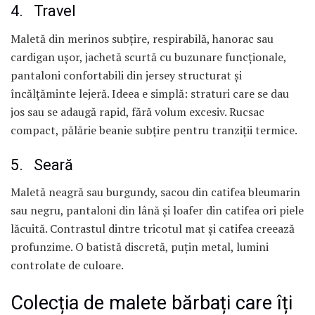
4. Travel
Maletă din merinos subțire, respirabilă, hanorac sau
cardigan ușor, jachetă scurtă cu buzunare funcționale,
pantaloni confortabili din jersey structurat și
încălțăminte lejeră. Ideea e simplă: straturi care se dau
jos sau se adaugă rapid, fără volum excesiv. Rucsac
compact, pălărie beanie subțire pentru tranziții termice.
5. Seară
Maletă neagră sau burgundy, sacou din catifea bleumarin
sau negru, pantaloni din lână și loafer din catifea ori piele
lăcuită. Contrastul dintre tricotul mat și catifea creează
profunzime. O batistă discretă, puțin metal, lumini
controlate de culoare.
Colecția de malete bărbați care îți