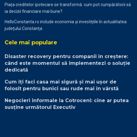
Piața creditelor ipotecare se transformă: cum pot cumpărătorii să
ia decizii financiare mai bune?
HelloConstanta.ro include economia și investițiile în actualitatea
județului Constanța
Cele mai populare
Disaster recovery pentru companii în creștere:
când este momentul să implementezi o soluție
dedicată
Cum îți faci casa mai sigură și mai ușor de
folosit pentru bunici sau rude mai în vârstă
Negocieri informale la Cotroceni: cine ar putea
susține următorul Executiv