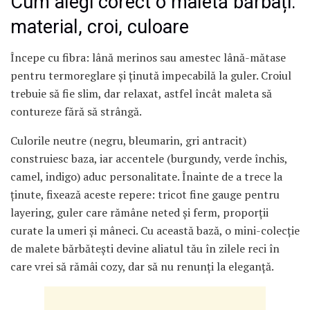
Cum alegi corect o maletă bărbați:
material, croi, culoare
Începe cu fibra: lână merinos sau amestec lână-mătase
pentru termoreglare și ținută impecabilă la guler. Croiul
trebuie să fie slim, dar relaxat, astfel încât maleta să
contureze fără să strângă.
Culorile neutre (negru, bleumarin, gri antracit)
construiesc baza, iar accentele (burgundy, verde închis,
camel, indigo) aduc personalitate. Înainte de a trece la
ținute, fixează aceste repere: tricot fine gauge pentru
layering, guler care rămâne neted și ferm, proporții
curate la umeri și mâneci. Cu această bază, o mini-colecție
de malete bărbătești devine aliatul tău în zilele reci în
care vrei să rămâi cozy, dar să nu renunți la eleganță.