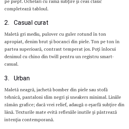
pe piept. Ochelari cu ramă subțire și ceas clasic
completează tabloul.
2. Casual curat
Maletă gri mediu, pulover cu guler rotund în ton
apropiat, denim brut și bocanci din piele. Ton pe ton în
partea superioară, contrast temperat jos. Poți înlocui
denimul cu chino din twill pentru un registru smart-
casual.
3. Urban
Maletă neagră, jachetă bomber din piele sau stofă
tehnică, pantaloni slim negri și sneakers minimal. Liniile
rămân grafice; dacă vrei relief, adaugă o eșarfă subțire din
lână. Texturile mate evită reflexiile inutile și păstrează
intenția contemporană.