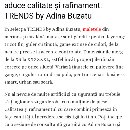
aduce calitate și rafinament:
TRENDS by Adina Buzatu
În selecția TRENDS by Adina Buzatu,
maletele
din
merinos și mix lână-mătase sunt gândite pentru layering:
tricot fin, guler cu ținută, game extinse de culori, de la
neutre precise la accente controlate. Dimensiunile merg
de la XS la XXXXXXL, astfel încât proporțiile rămân
corecte pe orice siluetă. Variază ținutele cu pulovere fine
gauge, cu guler rotund sau polo, pentru scenarii business
smart, urban sau seară.
Nu ai nevoie de multe artificii și cu siguranță nu trebuie
să-ți aglomerezi garderoba cu o mulțime de piese.
Calitatea și rafinamentul cu care combini primează în
fața cantității. Încrederea se câștigă în timp. Poți începe
cu o sesiune de consultanță gratuită cu Adina Buzatu și