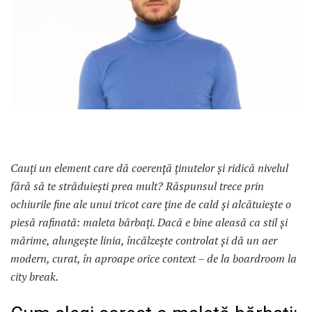
Cauți un element care dă coerență ținutelor și ridică nivelul
fără să te străduiești prea mult? Răspunsul trece prin
ochiurile fine ale unui tricot care ține de cald și alcătuiește o
piesă rafinată: maleta bărbați. Dacă e bine aleasă ca stil și
mărime, alungește linia, încălzește controlat și dă un aer
modern, curat, în aproape orice context – de la boardroom la
city break.