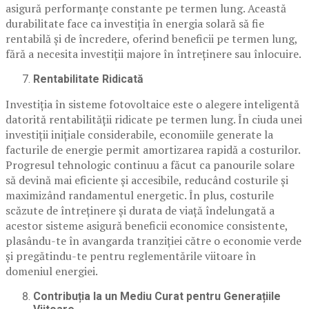
asigură performanțe constante pe termen lung. Această
durabilitate face ca investiția în energia solară să fie
rentabilă și de încredere, oferind beneficii pe termen lung,
fără a necesita investiții majore în întreținere sau înlocuire.
Rentabilitate Ridicată
Investiția în sisteme fotovoltaice este o alegere inteligentă
datorită rentabilității ridicate pe termen lung. În ciuda unei
investiții inițiale considerabile, economiile generate la
facturile de energie permit amortizarea rapidă a costurilor.
Progresul tehnologic continuu a făcut ca panourile solare
să devină mai eficiente și accesibile, reducând costurile și
maximizând randamentul energetic. În plus, costurile
scăzute de întreținere și durata de viață îndelungată a
acestor sisteme asigură beneficii economice consistente,
plasându-te în avangarda tranziției către o economie verde
și pregătindu-te pentru reglementările viitoare în
domeniul energiei.
Contribuția la un Mediu Curat pentru Generațiile