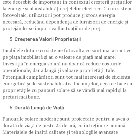
este deosebit de important în contextul creșterii prețurilor
la energie și al instabilității rețelelor electrice. Cu un sistem
fotovoltaic, utilizatorii pot produce și stoca energia
necesară, reducând dependența de furnizorii de energie și
protejându-se împotriva fluctuațiilor de preț.
Creșterea Valorii Proprietății
Imobilele dotate cu sisteme fotovoltaice sunt mai atractive
pe piața imobiliară și au o valoare de piață mai mare.
Investiția în energia solară nu doar că reduce costurile
operaționale, dar adaugă și valoare proprietății tale.
Potențialii cumpărători sunt tot mai interesați de eficiența
energetică și de sustenabilitatea locuințelor, ceea ce face ca
proprietățile cu panouri solare să se vândă mai rapid și la
prețuri mai bune.
Durată Lungă de Viață
Panourile solare moderne sunt proiectate pentru a avea o
durată de viață de peste 25 de ani, cu întreținere minimă.
Materialele de înaltă calitate și tehnologiile avansate