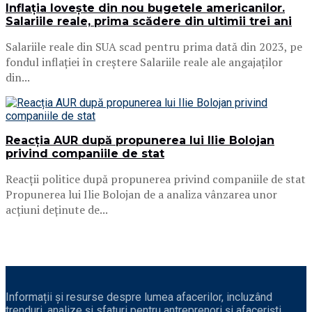
Inflația lovește din nou bugetele americanilor.
Salariile reale, prima scădere din ultimii trei ani
Salariile reale din SUA scad pentru prima dată din 2023, pe
fondul inflației în creștere Salariile reale ale angajaților
din...
Reacția AUR după propunerea lui Ilie Bolojan
privind companiile de stat
Reacții politice după propunerea privind companiile de stat
Propunerea lui Ilie Bolojan de a analiza vânzarea unor
acțiuni deținute de...
Informații și resurse despre lumea afacerilor, incluzând
trenduri, analize și sfaturi pentru antreprenori și afaceriști.