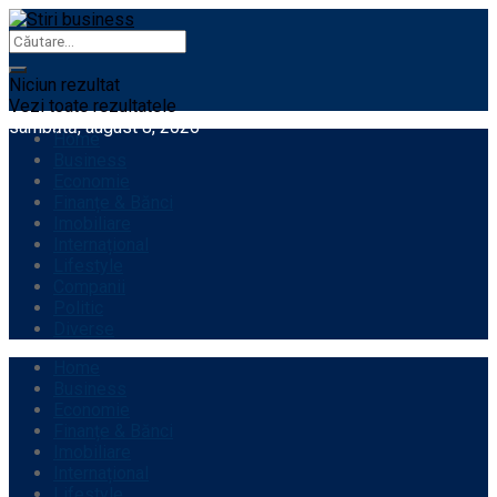
Niciun rezultat
Vezi toate rezultatele
sâmbătă, august 8, 2026
Home
Business
Economie
Finanțe & Bănci
Imobiliare
Internațional
Lifestyle
Companii
Politic
Diverse
Home
Business
Economie
Finanțe & Bănci
Imobiliare
Internațional
Lifestyle