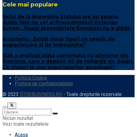
Cele mai populare
Șeful de la Monetăria Statului are un salariu
dublu față de cel al Președintelui! Octavian
Schen: „Poate președintele României nu e plătit
suficient”
Anastasiu: „Există două tipuri de șpagă: de
supraviețuire și de îmbogățire!”
SUA a analizat piața comerțului cu alimente din
România, care a depășit 40 de miliarde de dolari.
Ce sfaturi le dau exportatorilor americani?
Politica Cookie
Politica de confidențialitate
© 2023
STIRIBUSINESS.RO
- Toate drepturile rezervate.
Niciun rezultat
Vezi toate rezultatele
Acasa