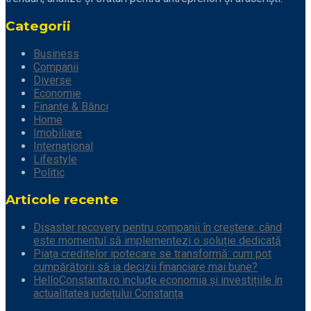
Categorii
Business
Companii
Diverse
Economie
Finanțe & Bănci
Home
Imobiliare
Internațional
Lifestyle
Politic
Articole recente
Disaster recovery pentru companii în creștere: când
este momentul să implementezi o soluție dedicată
Piața creditelor ipotecare se transformă: cum pot
cumpărătorii să ia decizii financiare mai bune?
HelloConstanta.ro include economia și investițiile în
actualitatea județului Constanța