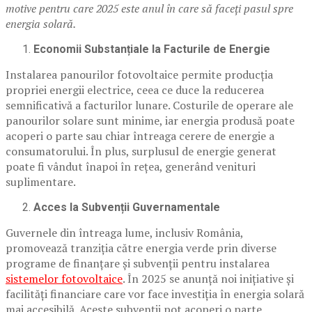
motive pentru care 2025 este anul în care să faceți pasul spre
energia solară.
Economii Substanțiale la Facturile de Energie
Instalarea panourilor fotovoltaice permite producția
propriei energii electrice, ceea ce duce la reducerea
semnificativă a facturilor lunare. Costurile de operare ale
panourilor solare sunt minime, iar energia produsă poate
acoperi o parte sau chiar întreaga cerere de energie a
consumatorului. În plus, surplusul de energie generat
poate fi vândut înapoi în rețea, generând venituri
suplimentare.
Acces la Subvenții Guvernamentale
Guvernele din întreaga lume, inclusiv România,
promovează tranziția către energia verde prin diverse
programe de finanțare și subvenții pentru instalarea
sistemelor fotovoltaice
. În 2025 se anunță noi inițiative și
facilități financiare care vor face investiția în energia solară
mai accesibilă. Aceste subvenții pot acoperi o parte