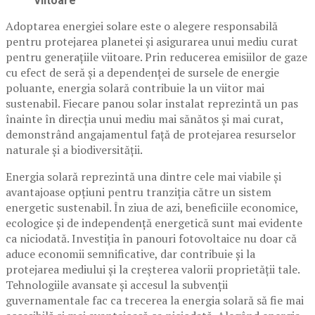
Viitoare
Adoptarea energiei solare este o alegere responsabilă
pentru protejarea planetei și asigurarea unui mediu curat
pentru generațiile viitoare. Prin reducerea emisiilor de gaze
cu efect de seră și a dependenței de sursele de energie
poluante, energia solară contribuie la un viitor mai
sustenabil. Fiecare panou solar instalat reprezintă un pas
înainte în direcția unui mediu mai sănătos și mai curat,
demonstrând angajamentul față de protejarea resurselor
naturale și a biodiversității.
Energia solară reprezintă una dintre cele mai viabile și
avantajoase opțiuni pentru tranziția către un sistem
energetic sustenabil. În ziua de azi, beneficiile economice,
ecologice și de independență energetică sunt mai evidente
ca niciodată. Investiția în panouri fotovoltaice nu doar că
aduce economii semnificative, dar contribuie și la
protejarea mediului și la creșterea valorii proprietății tale.
Tehnologiile avansate și accesul la subvenții
guvernamentale fac ca trecerea la energia solară să fie mai