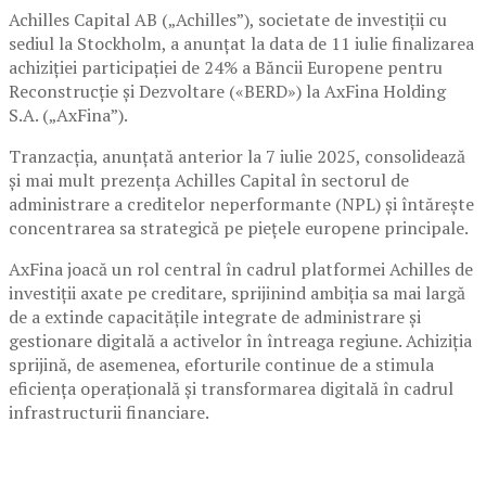
Achilles Capital AB („Achilles”), societate de investiții cu
sediul la Stockholm, a anunțat la data de 11 iulie finalizarea
achiziției participației de 24% a Băncii Europene pentru
Reconstrucție și Dezvoltare («BERD») la AxFina Holding
S.A. („AxFina”).
Tranzacția, anunțată anterior la 7 iulie 2025, consolidează
și mai mult prezența Achilles Capital în sectorul de
administrare a creditelor neperformante (NPL) și întărește
concentrarea sa strategică pe piețele europene principale.
AxFina joacă un rol central în cadrul platformei Achilles de
investiții axate pe creditare, sprijinind ambiția sa mai largă
de a extinde capacitățile integrate de administrare și
gestionare digitală a activelor în întreaga regiune. Achiziția
sprijină, de asemenea, eforturile continue de a stimula
eficiența operațională și transformarea digitală în cadrul
infrastructurii financiare.