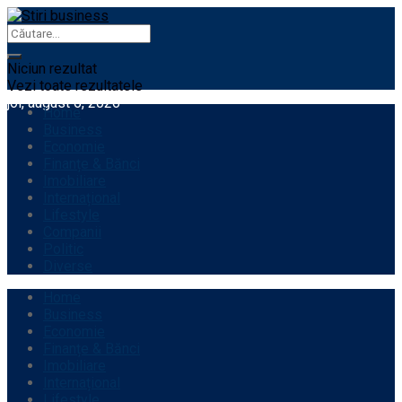
Niciun rezultat
Vezi toate rezultatele
joi, august 6, 2026
Home
Business
Economie
Finanțe & Bănci
Imobiliare
Internațional
Lifestyle
Companii
Politic
Diverse
Home
Business
Economie
Finanțe & Bănci
Imobiliare
Internațional
Lifestyle