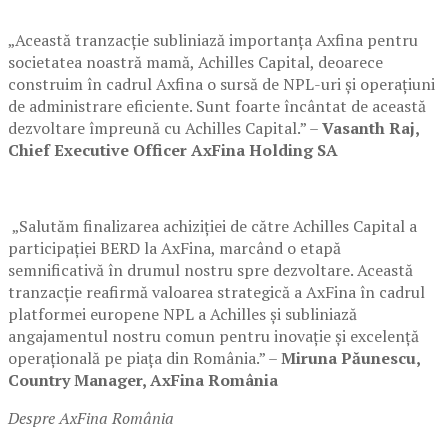
„Această tranzacție subliniază importanța Axfina pentru
societatea noastră mamă, Achilles Capital, deoarece
construim în cadrul Axfina o sursă de NPL-uri și operațiuni
de administrare eficiente. Sunt foarte încântat de această
dezvoltare împreună cu Achilles Capital.” –
Vasanth Raj,
Chief Executive Officer AxFina Holding SA
„Salutăm finalizarea achiziției de către Achilles Capital a
participației BERD la AxFina, marcând o etapă
semnificativă în drumul nostru spre dezvoltare. Această
tranzacție reafirmă valoarea strategică a AxFina în cadrul
platformei europene NPL a Achilles și subliniază
angajamentul nostru comun pentru inovație și excelență
operațională pe piața din România.” –
Miruna Păunescu,
Country Manager, AxFina România
Despre AxFina România