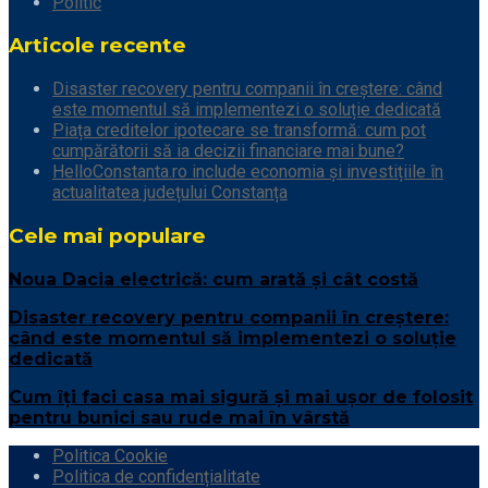
Politic
Articole recente
Disaster recovery pentru companii în creștere: când
este momentul să implementezi o soluție dedicată
Piața creditelor ipotecare se transformă: cum pot
cumpărătorii să ia decizii financiare mai bune?
HelloConstanta.ro include economia și investițiile în
actualitatea județului Constanța
Cele mai populare
Noua Dacia electrică: cum arată și cât costă
Disaster recovery pentru companii în creștere:
când este momentul să implementezi o soluție
dedicată
Cum îți faci casa mai sigură și mai ușor de folosit
pentru bunici sau rude mai în vârstă
Politica Cookie
Politica de confidențialitate