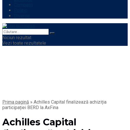
Companii
Politic
Diverse
Niciun rezultat
Vezi toate rezultatele
Prima pagină
»
Achilles Capital finalizează achiziția
participației BERD la AxFina
Achilles Capital