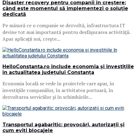
Disaster recovery pentru companii în creștere:
când este momentul să implementezi o soluție
dedicată
Pe măsură ce o companie se dezvoltă, infrastructura IT
devine tot mai importantă pentru desfășurarea activității.
Apar aplicații noi, crește...
HelloConstanta.ro include economia și investițiile
în actualitatea județului Constanța
Economia locală se vede în proiectele care apar, în
investițiile companiilor, în activitatea portuară, în
dezvoltarea serviciilor și în schimbările...
Transportul agabaritic: provocări, autorizații și
cum eviți blocajele