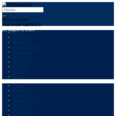
Niciun rezultat
Vezi toate rezultatele
joi, august 6, 2026
Home
Business
Economie
Finanțe & Bănci
Imobiliare
Internațional
Lifestyle
Companii
Politic
Diverse
Home
Business
Economie
Finanțe & Bănci
Imobiliare
Internațional
Lifestyle