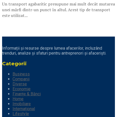
Un transport agabaritic presupune mai mult decât mutarea
unei mărfi dintr-un punct în altul. Acest tip de transport
este utilizat...
Informații și resurse despre lumea afacerilor, incluzând
trenduri, analize și sfaturi pentru antreprenori și afaceriști.
Categorii
Business
Companii
Diverse
Economie
Finanțe & Bănci
Home
Imobiliare
Internațional
Lifestyle