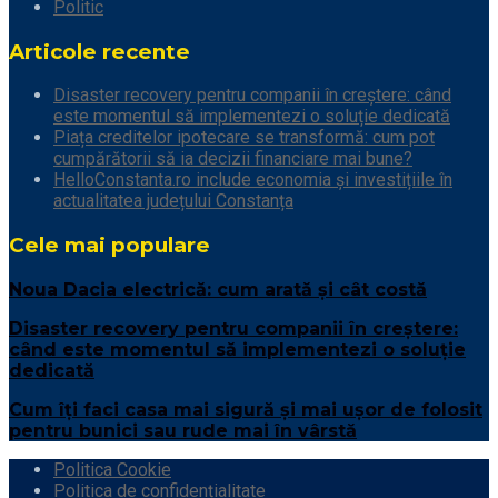
Politic
Articole recente
Disaster recovery pentru companii în creștere: când
este momentul să implementezi o soluție dedicată
Piața creditelor ipotecare se transformă: cum pot
cumpărătorii să ia decizii financiare mai bune?
HelloConstanta.ro include economia și investițiile în
actualitatea județului Constanța
Cele mai populare
Noua Dacia electrică: cum arată și cât costă
Disaster recovery pentru companii în creștere:
când este momentul să implementezi o soluție
dedicată
Cum îți faci casa mai sigură și mai ușor de folosit
pentru bunici sau rude mai în vârstă
Politica Cookie
Politica de confidențialitate