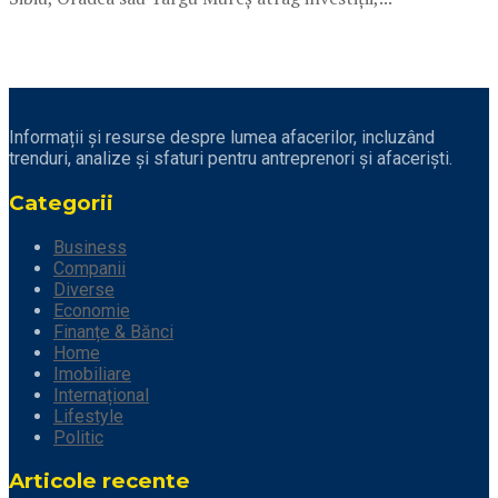
Informații și resurse despre lumea afacerilor, incluzând
trenduri, analize și sfaturi pentru antreprenori și afaceriști.
Categorii
Business
Companii
Diverse
Economie
Finanțe & Bănci
Home
Imobiliare
Internațional
Lifestyle
Politic
Articole recente