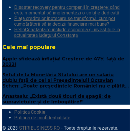
Disaster recovery pentru companii în creștere: când
este momentul să implementezi o soluție dedicată
Piața creditelor ipotecare se transformă: cum pot
cumpărătorii să ia decizii financiare mai bune?
HelloConstanta.ro include economia și investițiile în
actualitatea județului Constanța
Cele mai populare
Apple sfidează inflaţia! Creştere de 47% față de
2022!
Șeful de la Monetăria Statului are un salariu
dublu față de cel al Președintelui! Octavian
Schen: „Poate președintele României nu e plătit
suficient”
Anastasiu: „Există două tipuri de șpagă: de
supraviețuire și de îmbogățire!”
Politica Cookie
Politica de confidențialitate
© 2023
STIRIBUSINESS.RO
- Toate drepturile rezervate.