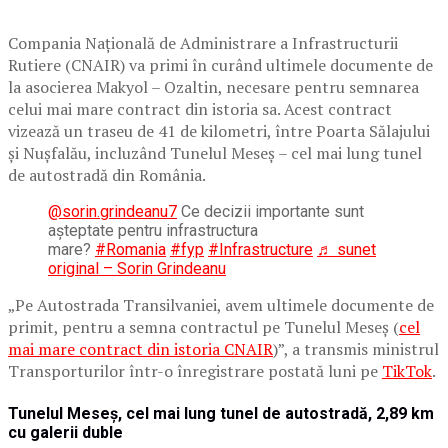
Compania Națională de Administrare a Infrastructurii
Rutiere (CNAIR) va primi în curând ultimele documente de
la asocierea Makyol – Ozaltin, necesare pentru semnarea
celui mai mare contract din istoria sa. Acest contract
vizează un traseu de 41 de kilometri, între Poarta Sălajului
și Nușfalău, incluzând Tunelul Meseș – cel mai lung tunel
de autostradă din România.
@sorin.grindeanu7
Ce decizii importante sunt
așteptate pentru infrastructura
mare?
#Romania
#fyp
#Infrastructure
♬ sunet
original – Sorin Grindeanu
„Pe Autostrada Transilvaniei, avem ultimele documente de
primit, pentru a semna contractul pe Tunelul Meseș (
cel
mai mare contract din istoria CNAIR
)”, a transmis ministrul
Transporturilor într-o înregistrare postată luni pe
TikTok
.
Tunelul Meseș, cel mai lung tunel de autostradă, 2,89 km
cu galerii duble