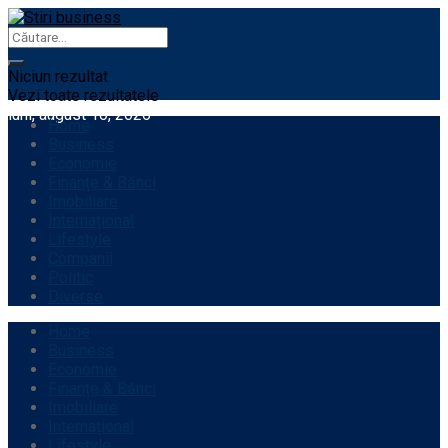
Niciun rezultat
Vezi toate rezultatele
luni, august 10, 2026
Home
Business
Economie
Finanțe & Bănci
Imobiliare
Internațional
Lifestyle
Companii
Politic
Diverse
Home
Business
Economie
Finanțe & Bănci
Imobiliare
Internațional
Lifestyle