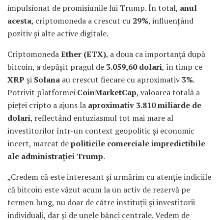
impulsionat de promisiunile lui Trump. În total,
anul
acesta
, criptomoneda a crescut cu
29%
, influențând
pozitiv și alte active digitale.
Criptomoneda
Ether (ETX)
, a doua ca importanță după
bitcoin, a depășit pragul de
3.059,60 dolari
, în timp ce
XRP
și
Solana
au crescut fiecare cu aproximativ
3%
.
Potrivit platformei
CoinMarketCap
, valoarea totală a
pieței cripto a ajuns la
aproximativ 3.810 miliarde de
dolari
, reflectând entuziasmul tot mai mare al
investitorilor într-un context geopolitic și economic
incert, marcat de
politicile comerciale impredictibile
ale administrației Trump
.
„Credem că este interesant şi urmărim cu atenţie indiciile
că bitcoin este văzut acum la un activ de rezervă pe
termen lung, nu doar de către instituţii şi investitorii
individuali, dar şi de unele bănci centrale. Vedem de