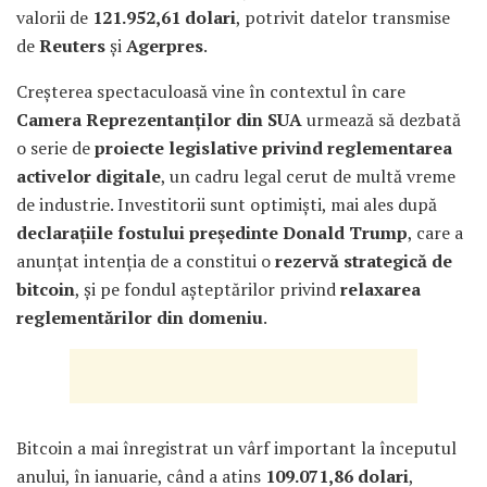
valorii de
121.952,61 dolari
, potrivit datelor transmise
de
Reuters
și
Agerpres
.
Creșterea spectaculoasă vine în contextul în care
Camera Reprezentanților din SUA
urmează să dezbată
o serie de
proiecte legislative privind reglementarea
activelor digitale
, un cadru legal cerut de multă vreme
de industrie. Investitorii sunt optimiști, mai ales după
declarațiile fostului președinte Donald Trump
, care a
anunțat intenția de a constitui o
rezervă strategică de
bitcoin
, și pe fondul așteptărilor privind
relaxarea
reglementărilor din domeniu
.
Bitcoin a mai înregistrat un vârf important la începutul
anului, în ianuarie, când a atins
109.071,86 dolari
,