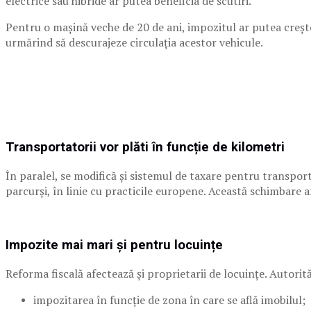
electrice sau hibride ar putea beneficia de scutiri.
Pentru o mașină veche de 20 de ani, impozitul ar putea crește
urmărind să descurajeze circulația acestor vehicule.
Transportatorii vor plăti în funcție de kilometri
În paralel, se modifică și sistemul de taxare pentru transport
parcurși, în linie cu practicile europene. Această schimbare a
Impozite mai mari și pentru locuințe
Reforma fiscală afectează și proprietarii de locuințe. Autorită
impozitarea în funcție de zona în care se află imobilul;