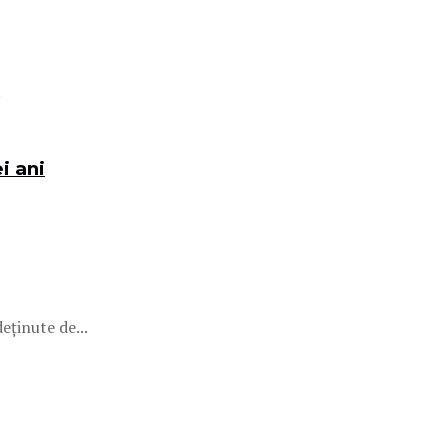
.
i ani
eținute de...