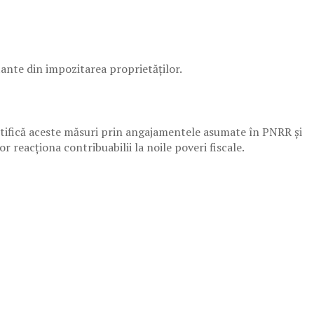
ante din impozitarea proprietăților.
ustifică aceste măsuri prin angajamentele asumate în PNRR și
r reacționa contribuabilii la noile poveri fiscale.