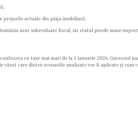
ii;
te prețurile actuale din piața imobiliară.
România sunt subevaluate fiscal, iar statul pierde sume import
 confrunta cu taxe mai mari de la 1 ianuarie 2026. Guvernul j
 văzut care dintre scenariile analizate vor fi aplicate și cum vo