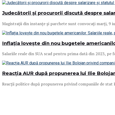
Judecătorii și procurorii discută despre salar
Magistrații din instanțe și parchete sunt convocați marți, 9 
Inflația lovește din nou bugetele americanilor
Salariile reale din SUA scad pentru prima dată din 2023, pe fond
Reacția AUR după propunerea lui Ilie Bolojan
Reacții politice după propunerea privind companiile de stat P