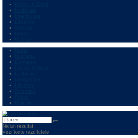
Finanțe & Bănci
Imobiliare
Internațional
Lifestyle
Companii
Politic
Diverse
Home
Business
Economie
Finanțe & Bănci
Imobiliare
Internațional
Lifestyle
Companii
Politic
Diverse
Niciun rezultat
Vezi toate rezultatele