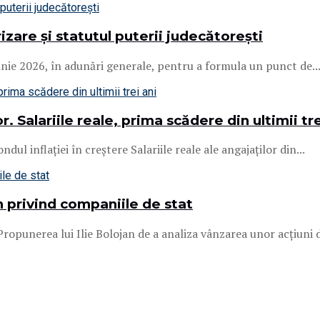
izare și statutul puterii judecătorești
iunie 2026, în adunări generale, pentru a formula un punct de..
. Salariile reale, prima scădere din ultimii tre
ul inflației în creștere Salariile reale ale angajaților din...
 privind companiile de stat
ropunerea lui Ilie Bolojan de a analiza vânzarea unor acțiuni d