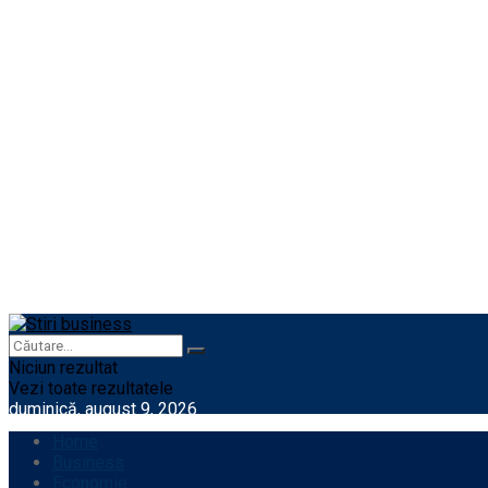
Niciun rezultat
Vezi toate rezultatele
duminică, august 9, 2026
Home
Business
Economie