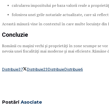
calcularea impozitului pe baza valorii reale a proprietăț
folosirea unei grile notariale actualizate, care să reflec
Această măsură vine în contextul în care multe locuințe din 
Concluzie
Românii cu mașini vechi și proprietăți în zone scumpe se vor
nevoia unei fiscalități mai moderne și mai eficiente. Rămâne de
Distribuie
37
Distribuie
23
Distribuie
Distribuie
6
Postări
Asociate