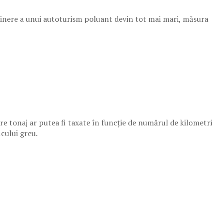
reținere a unui autoturism poluant devin tot mai mari, măsura
are tonaj ar putea fi taxate în funcție de numărul de kilometri
icului greu.