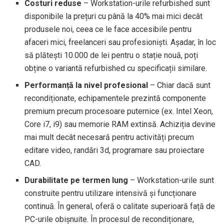
Costuri reduse
– Workstation-urile refurbished sunt
disponibile la prețuri cu până la 40% mai mici decât
produsele noi, ceea ce le face accesibile pentru
afaceri mici, freelanceri sau profesioniști. Așadar, în loc
să plătești 10.000 de lei pentru o stație nouă, poți
obține o variantă refurbished cu specificații similare.
Performanță la nivel profesional
– Chiar dacă sunt
recondiționate, echipamentele prezintă componente
premium precum procesoare puternice (ex. Intel Xeon,
Core i7, i9) sau memorie RAM extinsă. Achiziția devine
mai mult decât necesară pentru activități precum
editare video, randări 3d, programare sau proiectare
CAD.
Durabilitate pe termen lung
– Workstation-urile sunt
construite pentru utilizare intensivă și funcționare
continuă. În general, oferă o calitate superioară față de
PC-urile obișnuite. În procesul de recondiționare,