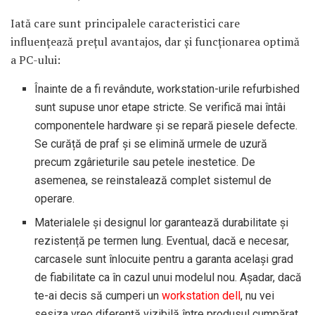
Iată care sunt principalele caracteristici care
influențează prețul avantajos, dar și funcționarea optimă
a PC-ului:
Înainte de a fi revândute, workstation-urile refurbished
sunt supuse unor etape stricte. Se verifică mai întâi
componentele hardware și se repară piesele defecte.
Se curăță de praf și se elimină urmele de uzură
precum zgârieturile sau petele inestetice. De
asemenea, se reinstalează complet sistemul de
operare.
Materialele și designul lor garantează durabilitate și
rezistență pe termen lung. Eventual, dacă e necesar,
carcasele sunt înlocuite pentru a garanta același grad
de fiabilitate ca în cazul unui modelul nou. Așadar, dacă
te-ai decis să cumperi un
workstation dell
, nu vei
sesiza vreo diferență vizibilă între produsul cumpărat