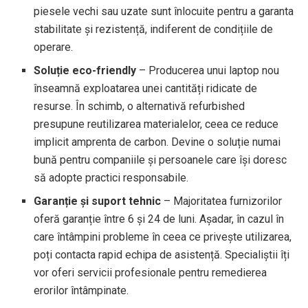
piesele vechi sau uzate sunt înlocuite pentru a garanta
stabilitate și rezistență, indiferent de condițiile de
operare.
Soluție eco-friendly
– Producerea unui laptop nou
înseamnă exploatarea unei cantități ridicate de
resurse. În schimb, o alternativă refurbished
presupune reutilizarea materialelor, ceea ce reduce
implicit amprenta de carbon. Devine o soluție numai
bună pentru companiile și persoanele care își doresc
să adopte practici responsabile.
Garanție și suport tehnic
– Majoritatea furnizorilor
oferă garanție între 6 și 24 de luni. Așadar, în cazul în
care întâmpini probleme în ceea ce privește utilizarea,
poți contacta rapid echipa de asistență. Specialiștii îți
vor oferi servicii profesionale pentru remedierea
erorilor întâmpinate.