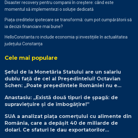
Disaster recovery pentru companii în creștere: când este
momentul să implementezi o soluție dedicată
Piața creditelor ipotecare se transformă: cum pot cumpărătorii să
ia decizii financiare mai bune?
HelloConstanta.ro include economia și investițiile în actualitatea
județului Constanța
Cele mai populare
Șeful de la Monetăria Statului are un salariu
dublu față de cel al Președintelui! Octavian
Schen: „Poate președintele României nu e
plătit suficient”
Anastasiu: „Există două tipuri de șpagă: de
supraviețuire și de îmbogățire!”
SUA a analizat piața comerțului cu alimente din
România, care a depășit 40 de miliarde de
dolari. Ce sfaturi le dau exportatorilor
americani?