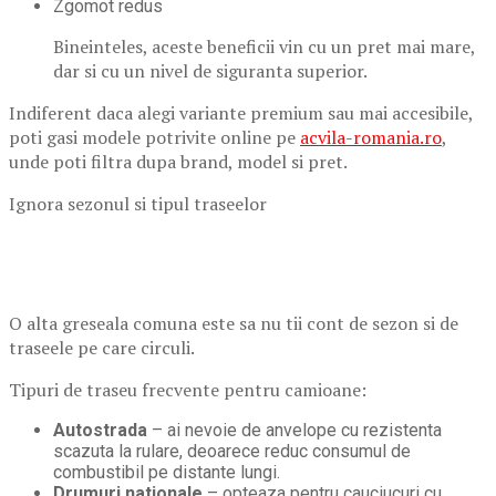
Zgomot redus
Bineinteles, aceste beneficii vin cu un pret mai mare,
dar si cu un nivel de siguranta superior.
Indiferent daca alegi variante premium sau mai accesibile,
poti gasi modele potrivite online pe
acvila-romania.ro
,
unde poti filtra dupa brand, model si pret.
Ignora sezonul si tipul traseelor
O alta greseala comuna este sa nu tii cont de sezon si de
traseele pe care circuli.
Tipuri de traseu frecvente pentru camioane:
Autostrada
– ai nevoie de anvelope cu rezistenta
scazuta la rulare, deoarece reduc consumul de
combustibil pe distante lungi.
Drumuri nationale
– opteaza pentru cauciucuri cu