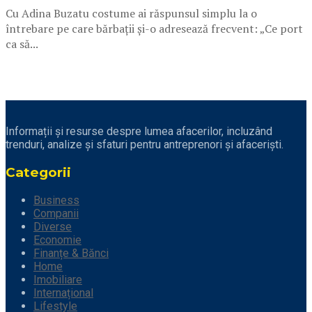
Cu Adina Buzatu costume ai răspunsul simplu la o
întrebare pe care bărbații și-o adresează frecvent: „Ce port
ca să...
Informații și resurse despre lumea afacerilor, incluzând
trenduri, analize și sfaturi pentru antreprenori și afaceriști.
Categorii
Business
Companii
Diverse
Economie
Finanțe & Bănci
Home
Imobiliare
Internațional
Lifestyle