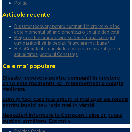
Politic
Articole recente
Disaster recovery pentru companii în creștere: când
este momentul să implementezi o soluție dedicată
Piața creditelor ipotecare se transformă: cum pot
cumpărătorii să ia decizii financiare mai bune?
HelloConstanta.ro include economia și investițiile în
actualitatea județului Constanța
Cele mai populare
Disaster recovery pentru companii în creștere:
când este momentul să implementezi o soluție
dedicată
Cum îți faci casa mai sigură și mai ușor de folosit
pentru bunici sau rude mai în vârstă
Negocieri informale la Cotroceni: cine ar putea
susține următorul Executiv
Politica Cookie