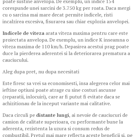
poate sustine anvelopa. De exemplu, un indice 154
corespunde unei sarcini de 3.750 kg per roata. Daca mergi
cu o sarcina mai mare decat permite indicele, risti
incalzirea excesiva, fisurarea sau chiar explozia anvelopei.
Indicele de viteza
arata viteza maxima pentru care este
proiectata anvelopa. De exemplu, un indice K inseamna o
viteza maxima de 110 km/h. Depasirea acestui prag poate
duce la pierderea aderentei si la deteriorarea prematura a
cauciucului.
Aleg dupa pret, nu dupa necesitati
Este firesc sa vrei sa economisesti, insa alegerea celor mai
ieftine optiuni poate atrage cu sine costuri ascunse
(reparatii, inlocuiri), care ar fi putut fi evitate daca se
achizitionau de la inceput variante mai calitative.
Daca circuli pe
distante lungi
, ai nevoie de cauciucuri de
camion de calitate superioara, cu performante bune la
aderenta, rezistenta la uzura si consum redus de
combustibil. Pretul mai mare reflecta aceste beneficii si, pe