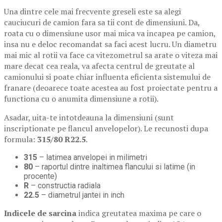
Una dintre cele mai frecvente greseli este sa alegi
cauciucuri de camion fara sa tii cont de dimensiuni. Da,
roata cu o dimensiune usor mai mica va incapea pe camion,
insa nu e deloc recomandat sa faci acest lucru. Un diametru
mai mic al rotii va face ca vitezometrul sa arate o viteza mai
mare decat cea reala, va afecta centrul de greutate al
camionului si poate chiar influenta eficienta sistemului de
franare (deoarece toate acestea au fost proiectate pentru a
functiona cu o anumita dimensiune a rotii).
Asadar, uita-te intotdeauna la dimensiuni (sunt
inscriptionate pe flancul anvelopelor). Le recunosti dupa
formula:
315/80 R22.5
.
315
– latimea anvelopei in milimetri
80
– raportul dintre inaltimea flancului si latime (in
procente)
R
– constructia radiala
22.5
– diametrul jantei in inch
Indicele de sarcina
indica greutatea maxima pe care o