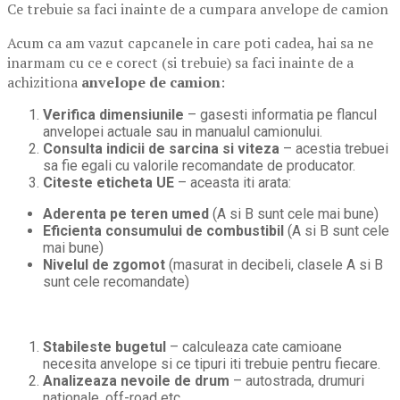
Ce trebuie sa faci inainte de a cumpara anvelope de camion
Acum ca am vazut capcanele in care poti cadea, hai sa ne
inarmam cu ce e corect (si trebuie) sa faci inainte de a
achizitiona
anvelope de camion
:
Verifica dimensiunile
– gasesti informatia pe flancul
anvelopei actuale sau in manualul camionului.
Consulta indicii de sarcina si viteza
– acestia trebuei
sa fie egali cu valorile recomandate de producator.
Citeste eticheta UE
– aceasta iti arata:
Aderenta pe teren umed
(A si B sunt cele mai bune)
Eficienta consumului de combustibil
(A si B sunt cele
mai bune)
Nivelul de zgomot
(masurat in decibeli, clasele A si B
sunt cele recomandate)
Stabileste bugetul
– calculeaza cate camioane
necesita anvelope si ce tipuri iti trebuie pentru fiecare.
Analizeaza nevoile de drum
– autostrada, drumuri
nationale, off-road etc.