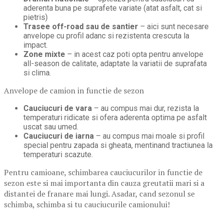
aderenta buna pe suprafete variate (atat asfalt, cat si
pietris)
Trasee off-road sau de santier
– aici sunt necesare
anvelope cu profil adanc si rezistenta crescuta la
impact.
Zone mixte
– in acest caz poti opta pentru anvelope
all-season de calitate, adaptate la variatii de suprafata
si clima.
Anvelope de camion in functie de sezon
Cauciucuri de vara
– au compus mai dur, rezista la
temperaturi ridicate si ofera aderenta optima pe asfalt
uscat sau umed.
Cauciucuri de iarna
– au compus mai moale si profil
special pentru zapada si gheata, mentinand tractiunea la
temperaturi scazute.
Pentru camioane, schimbarea cauciucurilor in functie de
sezon este si mai importanta din cauza greutatii mari si a
distantei de franare mai lungi. Asadar, cand sezonul se
schimba, schimba si tu cauciucurile camionului!