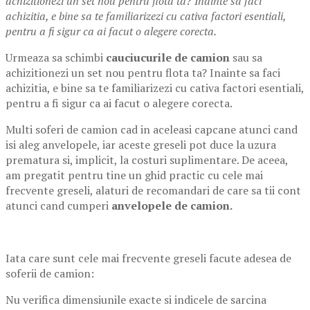
achizitionezi un set nou pentru flota ta? Inainte sa faci
achizitia, e bine sa te familiarizezi cu cativa factori esentiali,
pentru a fi sigur ca ai facut o alegere corecta.
Urmeaza sa schimbi
cauciucurile de camion
sau sa
achizitionezi un set nou pentru flota ta? Inainte sa faci
achizitia, e bine sa te familiarizezi cu cativa factori esentiali,
pentru a fi sigur ca ai facut o alegere corecta.
Multi soferi de camion cad in aceleasi capcane atunci cand
isi aleg anvelopele, iar aceste greseli pot duce la uzura
prematura si, implicit, la costuri suplimentare. De aceea,
am pregatit pentru tine un ghid practic cu cele mai
frecvente greseli, alaturi de recomandari de care sa tii cont
atunci cand cumperi
anvelopele de camion.
Iata care sunt cele mai frecvente greseli facute adesea de
soferii de camion:
Nu verifica dimensiunile exacte si indicele de sarcina