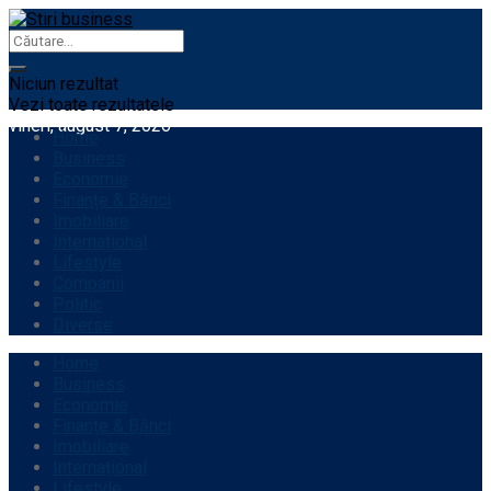
Niciun rezultat
Vezi toate rezultatele
vineri, august 7, 2026
Home
Business
Economie
Finanțe & Bănci
Imobiliare
Internațional
Lifestyle
Companii
Politic
Diverse
Home
Business
Economie
Finanțe & Bănci
Imobiliare
Internațional
Lifestyle