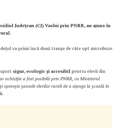
nsiliul Județean (CJ) Vaslui prin PNRR, au ajuns în
rural.
județul va primi încă două tranșe de câte opt microbuze
ansport
sigur, ecologic și accesibil
pentru elevii din
 iar achiziția a fost posibilă prin PNRR, cu Ministerul
și sporește șansele elevilor rurali de a ajunge la școală în
k.