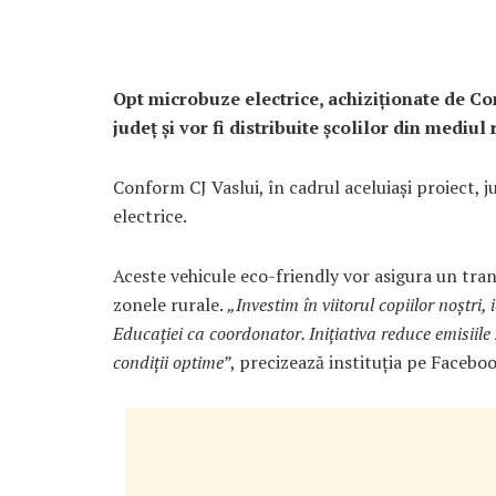
Opt microbuze electrice, achiziționate de Co
județ și vor fi distribuite școlilor din mediul 
Conform CJ Vaslui, în cadrul aceluiași proiect, 
electrice.
Aceste vehicule eco-friendly vor asigura un tr
zonele rurale.
„Investim în viitorul copiilor noștri,
Educației ca coordonator. Inițiativa reduce emisiile 
condiții optime”
, precizează instituția pe Faceboo