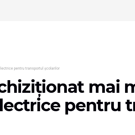
ectrice pentru transportul şcolarilor
achiziționat mai 
ectrice pentru t