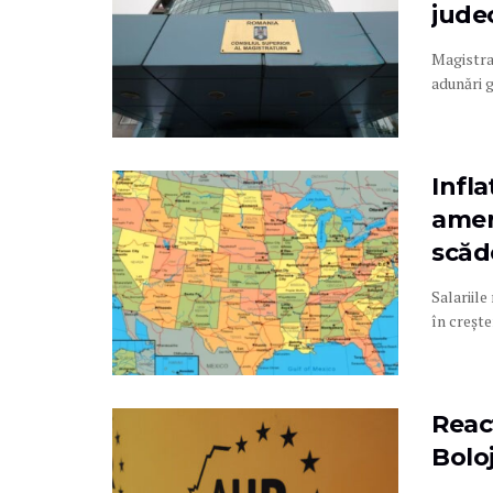
jude
Magistraț
adunări g
Infl
ameri
scăde
Salariile
în creșter
Reac
Bolo