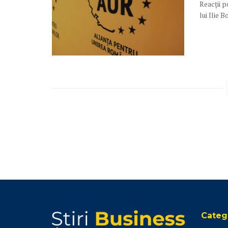
Reacții 
lui Ilie 
Catego