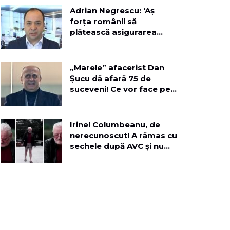
Adrian Negrescu: ‘Aș
forța românii să
plătească asigurarea
obligatorie, pe lângă
toate impozitele la timp!’
„Marele” afacerist Dan
Șucu dă afară 75 de
suceveni! Ce vor face pe
terenul fostei fabrici de
mobilă?
Irinel Columbeanu, de
nerecunoscut! A rămas cu
sechele după AVC și nu
mai vede cu un ochi:
„Viciul meu au fost
femeile”