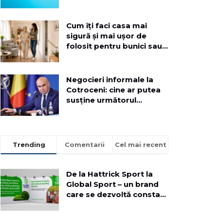
implementezi o soluție
dedicată
Cum îți faci casa mai
sigură și mai ușor de
folosit pentru bunici sau
rude mai în vârstă
Negocieri informale la
Cotroceni: cine ar putea
susține următorul
Executiv
Trending
Comentarii
Cel mai recent
De la Hattrick Sport la
Global Sport – un brand
care se dezvoltă constant
pentru a aduce oamenii
mai aproape