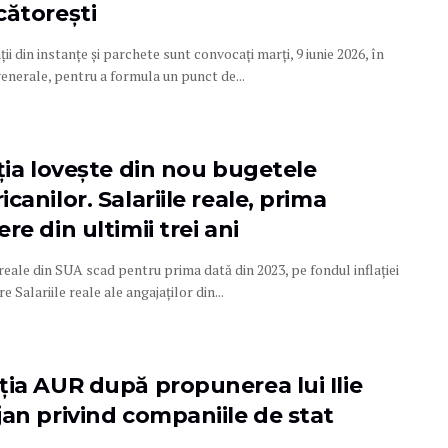
cătorești
ii din instanțe și parchete sunt convocați marți, 9 iunie 2026, în
enerale, pentru a formula un punct de...
ația lovește din nou bugetele
canilor. Salariile reale, prima
re din ultimii trei ani
 reale din SUA scad pentru prima dată din 2023, pe fondul inflației
e Salariile reale ale angajaților din...
ția AUR după propunerea lui Ilie
jan privind companiile de stat