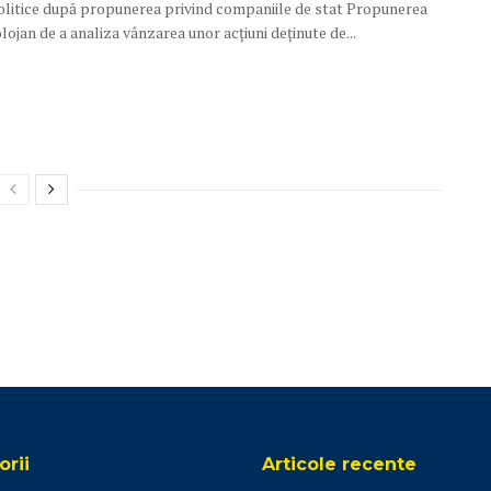
politice după propunerea privind companiile de stat Propunerea
Bolojan de a analiza vânzarea unor acțiuni deținute de...
rii
Articole recente