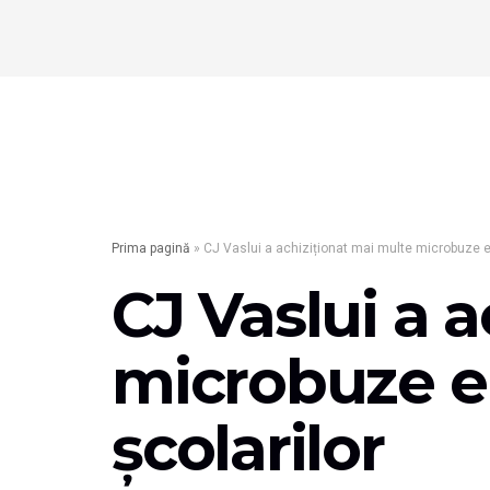
Prima pagină
»
CJ Vaslui a achiziționat mai multe microbuze el
CJ Vaslui a 
microbuze el
şcolarilor