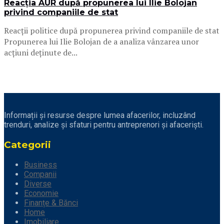
Reacția AUR după propunerea lui Ilie Bolojan
privind companiile de stat
Reacții politice după propunerea privind companiile de stat
Propunerea lui Ilie Bolojan de a analiza vânzarea unor
acțiuni deținute de...
Informații și resurse despre lumea afacerilor, incluzând
trenduri, analize și sfaturi pentru antreprenori și afaceriști.
Categorii
Business
Companii
Diverse
Economie
Finanțe & Bănci
Home
Imobiliare