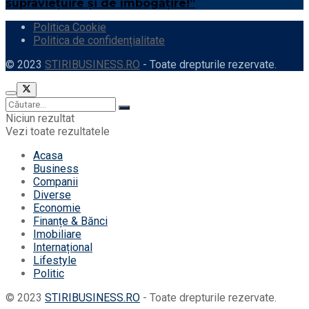
supraviețuire și de îmbogățire!”
Politica Cookie
Politica de confidențialitate
© 2023
STIRIBUSINESS.RO
- Toate drepturile rezervate.
Niciun rezultat
Vezi toate rezultatele
Acasa
Business
Companii
Diverse
Economie
Finanțe & Bănci
Imobiliare
Internațional
Lifestyle
Politic
© 2023
STIRIBUSINESS.RO
- Toate drepturile rezervate.