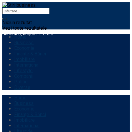
Niciun rezultat
Vezi toate rezultatele
duminică, august 9, 2026
Home
Business
Economie
Finanțe & Bănci
Imobiliare
Internațional
Lifestyle
Companii
Politic
Diverse
Home
Business
Economie
Finanțe & Bănci
Imobiliare
Internațional
Lifestyle