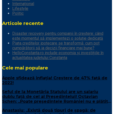
Internațional
Lifestyle
Politic
Articole recente
Disaster recovery pentru companii în creștere: când
este momentul să implementezi o soluție dedicată
Piața creditelor ipotecare se transformă: cum pot
cumpărătorii să ia decizii financiare mai bune?
HelloConstanta.ro include economia și investițiile în
actualitatea județului Constanța
Cele mai populare
Apple sfidează inflaţia! Creştere de 47% față de
2022!
Șeful de la Monetăria Statului are un salariu
dublu față de cel al Președintelui! Octavian
Schen: „Poate președintele României nu e plătit
suficient”
Anastasiu: „Există două tipuri de șpagă: de