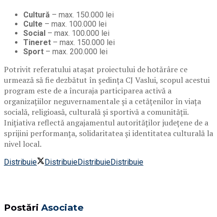
Cultură
– max. 150.000 lei
Culte
– max. 100.000 lei
Social
– max. 100.000 lei
Tineret
– max. 150.000 lei
Sport
– max. 200.000 lei
Potrivit referatului atașat proiectului de hotărâre ce
urmează să fie dezbătut în ședința CJ Vaslui, scopul acestui
program este de a încuraja participarea activă a
organizațiilor neguvernamentale și a cetățenilor în viața
socială, religioasă, culturală și sportivă a comunității.
Inițiativa reflectă angajamentul autorităților județene de a
sprijini performanța, solidaritatea și identitatea culturală la
nivel local.
Distribuie
Distribuie
Distribuie
Distribuie
Postări
Asociate