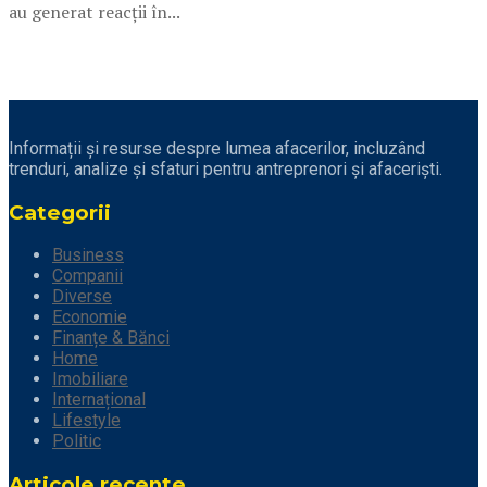
au generat reacții în...
Informații și resurse despre lumea afacerilor, incluzând
trenduri, analize și sfaturi pentru antreprenori și afaceriști.
Categorii
Business
Companii
Diverse
Economie
Finanțe & Bănci
Home
Imobiliare
Internațional
Lifestyle
Politic
Articole recente