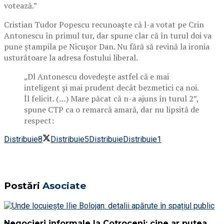
votează.”
Cristian Tudor Popescu recunoaște că l-a votat pe Crin
Antonescu în primul tur, dar spune clar că în turul doi va
pune ștampila pe Nicușor Dan. Nu fără să revină la ironia
usturătoare la adresa fostului liberal.
„Dl Antonescu dovedește astfel că e mai
inteligent și mai prudent decât bezmetici ca noi.
Îl felicit. (…) Mare păcat că n-a ajuns în turul 2”,
spune CTP ca o remarcă amară, dar nu lipsită de
respect:
Distribuie
8
Distribuie
5
Distribuie
Distribuie
1
Postări
Asociate
Negocieri informale la Cotroceni: cine ar putea