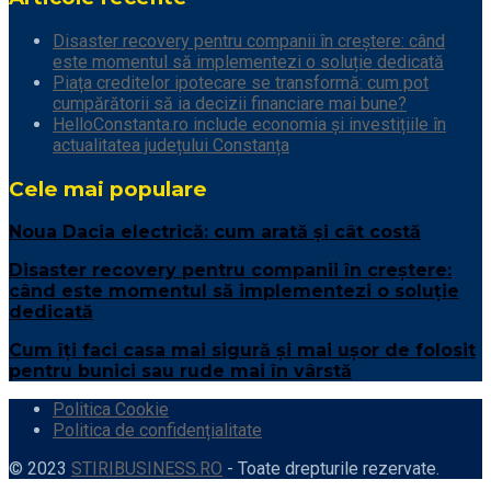
Disaster recovery pentru companii în creștere: când
este momentul să implementezi o soluție dedicată
Piața creditelor ipotecare se transformă: cum pot
cumpărătorii să ia decizii financiare mai bune?
HelloConstanta.ro include economia și investițiile în
actualitatea județului Constanța
Cele mai populare
Noua Dacia electrică: cum arată și cât costă
Disaster recovery pentru companii în creștere:
când este momentul să implementezi o soluție
dedicată
Cum îți faci casa mai sigură și mai ușor de folosit
pentru bunici sau rude mai în vârstă
Politica Cookie
Politica de confidențialitate
© 2023
STIRIBUSINESS.RO
- Toate drepturile rezervate.