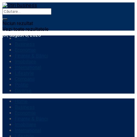
Niciun rezultat
Vezi toate rezultatele
joi, august 6, 2026
Home
Business
Economie
Finanțe & Bănci
Imobiliare
Internațional
Lifestyle
Companii
Politic
Diverse
Home
Business
Economie
Finanțe & Bănci
Imobiliare
Internațional
Lifestyle