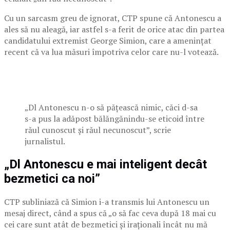
Cu un sarcasm greu de ignorat, CTP spune că Antonescu a
ales să nu aleagă, iar astfel s-a ferit de orice atac din partea
candidatului extremist George Simion, care a amenințat
recent că va lua măsuri împotriva celor care nu-l votează.
„Dl Antonescu n-o să pățească nimic, căci d-sa
s-a pus la adăpost bălăngănindu-se eticoid între
răul cunoscut și răul necunoscut”, scrie
jurnalistul.
„Dl Antonescu e mai inteligent decât
bezmetici ca noi”
CTP subliniază că Simion i-a transmis lui Antonescu un
mesaj direct, când a spus că „o să fac ceva după 18 mai cu
cei care sunt atât de bezmetici și iraționali încât nu mă