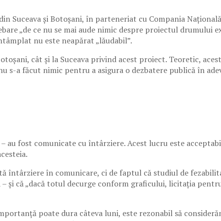
le din Suceava și Botoșani, în parteneriat cu Compania Național
ebare „de ce nu se mai aude nimic despre proiectul drumului ex
întâmplat nu este neapărat „lăudabil”.
Botoșani, cât și la Suceava privind acest proiect. Teoretic, aces
, nu s-a făcut nimic pentru a asigura o dezbatere publică în ade
 – au fost comunicate cu întârziere. Acest lucru este acceptab
acesteia.
întârziere în comunicare, ci de faptul că studiul de fezabilita
 – și că „dacă totul decurge conform graficului, licitația pentru
importanță poate dura câteva luni, este rezonabil să consideră