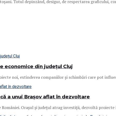
șani. Totul depinzând, desigur, de respectarea graficului, con
ile economice din județul Cluj
roiecte noi, extinderea companiilor și schimbări care pot influen
 a unui Brașov aflat în dezvoltare
mâniei. Orașul și județul atrag investiții, dezvoltă proiecte im