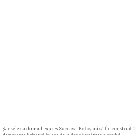
Șansele ca drumul expres Suceava-Botoșani să fie construit în
demararea licitației în cea de-a doua jumătate a anului.