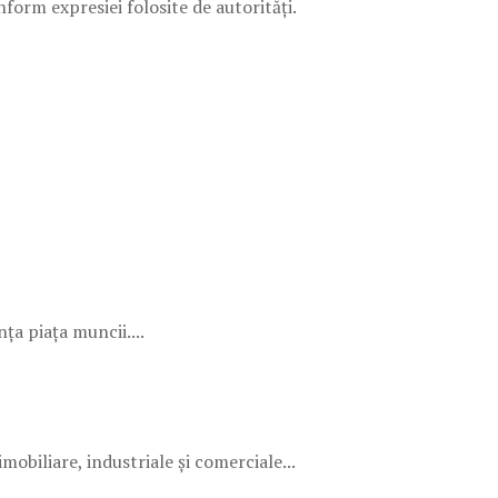
form expresiei folosite de autorități.
ța piața muncii....
obiliare, industriale și comerciale...