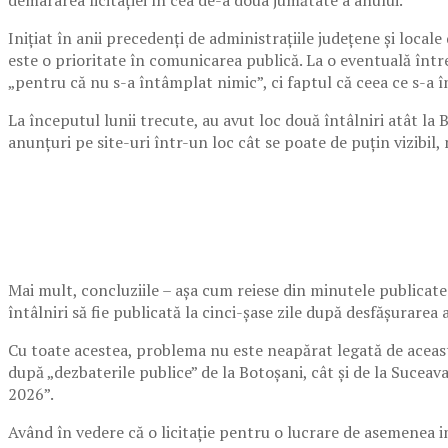
Inițiat în anii precedenți de administrațiile județene și loca
este o prioritate în comunicarea publică. La o eventuală într
„pentru că nu s-a întâmplat nimic”, ci faptul că ceea ce s-a 
La începutul lunii trecute, au avut loc două întâlniri atât la 
anunțuri pe site-uri într-un loc cât se poate de puțin vizibil
Mai mult, concluziile – așa cum reiese din minutele publicate
întâlniri să fie publicată la cinci-șase zile după desfășurarea 
Cu toate acestea, problema nu este neapărat legată de această 
după „dezbaterile publice” de la Botoșani, cât și de la Suceava
2026”.
Având în vedere că o licitație pentru o lucrare de asemenea 