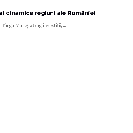
mai dinamice regiuni ale României
ârgu Mureș atrag investiții,...