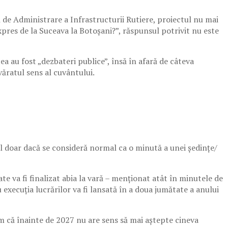
ă de Administrare a Infrastructurii Rutiere, proiectul nu mai
pres de la Suceava la Botoșani?”, răspunsul potrivit nu este
tea au fost „dezbateri publice”, însă în afară de câteva
văratul sens al cuvântului.
il doar dacă se consideră normal ca o minută a unei ședințe/
te va fi finalizat abia la vară – menționat atât în minutele de
 execuția lucrărilor va fi lansată în a doua jumătate a anului
m că înainte de 2027 nu are sens să mai aștepte cineva