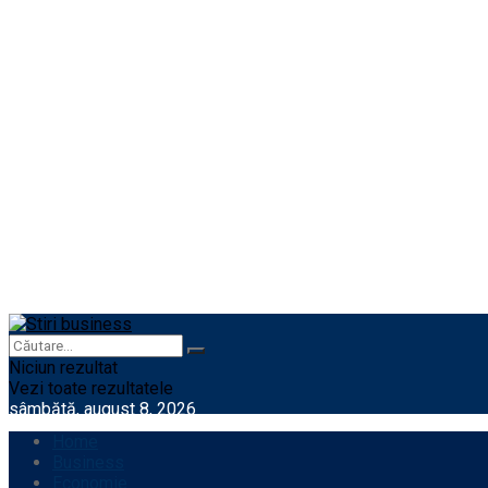
Niciun rezultat
Vezi toate rezultatele
sâmbătă, august 8, 2026
Home
Business
Economie