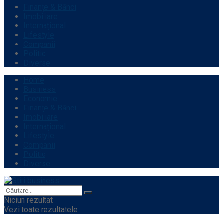
Finanțe & Bănci
Imobiliare
Internațional
Lifestyle
Companii
Politic
Diverse
Home
Business
Economie
Finanțe & Bănci
Imobiliare
Internațional
Lifestyle
Companii
Politic
Diverse
Niciun rezultat
Vezi toate rezultatele