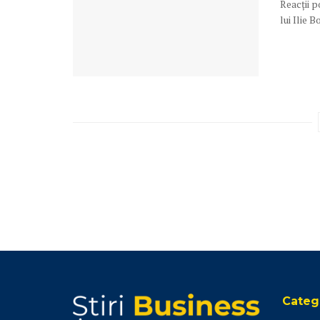
Reacții 
lui Ilie 
Catego