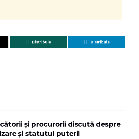
Distribuie
Distribuie
ătorii și procurorii discută despre
izare și statutul puterii