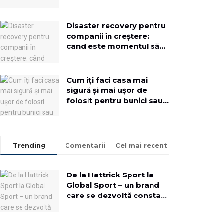
Disaster recovery pentru
companii în creștere:
când este momentul să
implementezi o soluție
dedicată
Cum îți faci casa mai
sigură și mai ușor de
folosit pentru bunici sau
rude mai în vârstă
Trending
Comentarii
Cel mai recent
De la Hattrick Sport la
Global Sport – un brand
care se dezvoltă constant
pentru a aduce oamenii
mai aproape