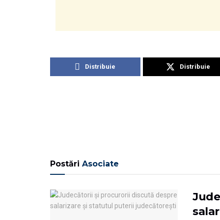
Distribuie
Distribuie
Postări
Asociate
Judec
salar