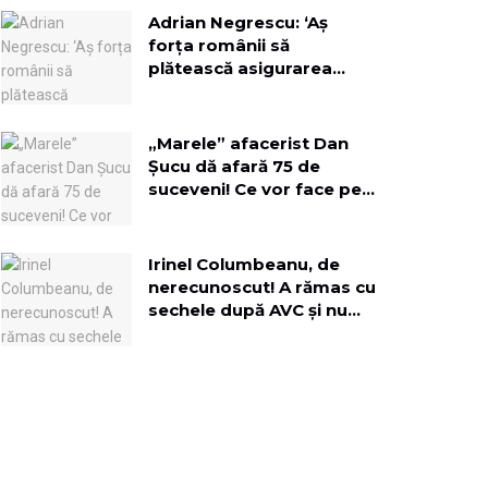
Adrian Negrescu: ‘Aș
forța românii să
plătească asigurarea
obligatorie, pe lângă
toate impozitele la timp!’
„Marele” afacerist Dan
Șucu dă afară 75 de
suceveni! Ce vor face pe
terenul fostei fabrici de
mobilă?
Irinel Columbeanu, de
nerecunoscut! A rămas cu
sechele după AVC și nu
mai vede cu un ochi:
„Viciul meu au fost
femeile”