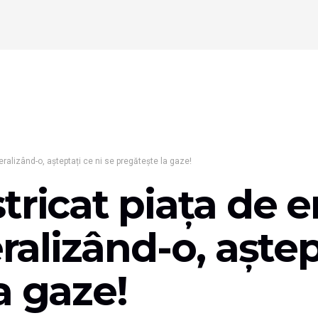
eralizând-o, așteptați ce ni se pregătește la gaze!
tricat piața de 
eralizând-o, aștep
a gaze!