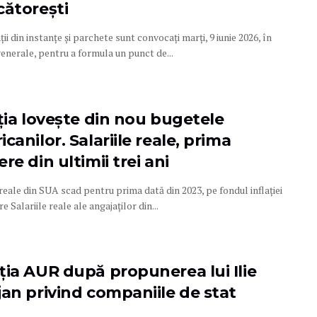
cătorești
ii din instanțe și parchete sunt convocați marți, 9 iunie 2026, în
enerale, pentru a formula un punct de...
ația lovește din nou bugetele
canilor. Salariile reale, prima
re din ultimii trei ani
 reale din SUA scad pentru prima dată din 2023, pe fondul inflației
e Salariile reale ale angajaților din...
ția AUR după propunerea lui Ilie
jan privind companiile de stat