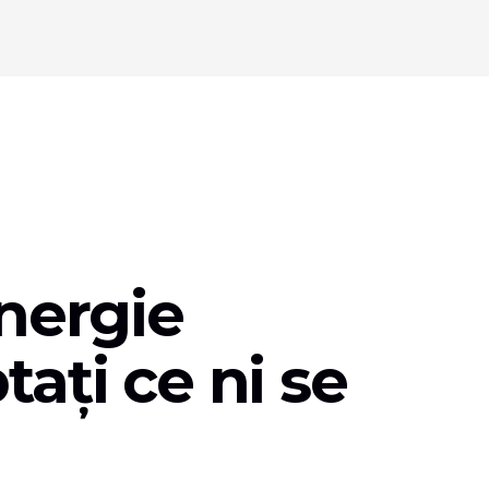
energie
tați ce ni se