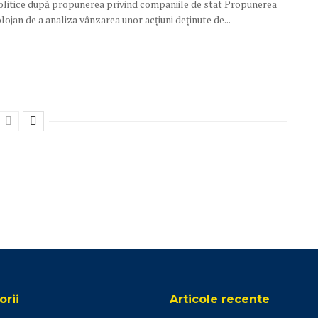
politice după propunerea privind companiile de stat Propunerea
Bolojan de a analiza vânzarea unor acțiuni deținute de...
rii
Articole recente