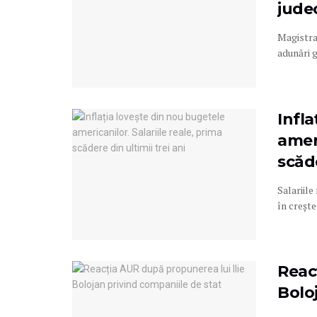
jude
Magistraț
adunări g
Infl
ameri
scăde
Salariile
în creșter
Reac
Bolo