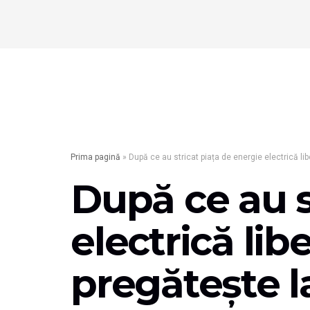
Prima pagină
»
După ce au stricat piața de energie electrică lib
După ce au s
electrică lib
pregătește l