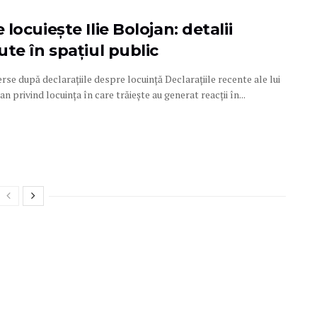
locuiește Ilie Bolojan: detalii
te în spațiul public
se după declarațiile despre locuință Declarațiile recente ale lui
jan privind locuința în care trăiește au generat reacții în...