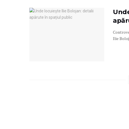
Unde 
apăru
Controver
Ilie Bolo