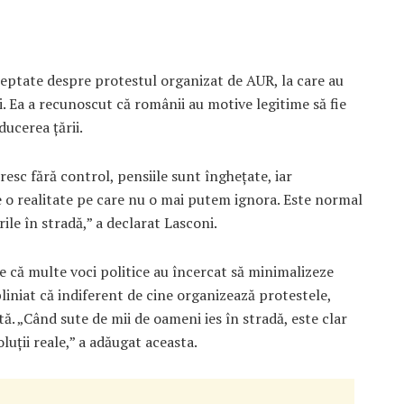
șteptate despre protestul organizat de AUR, la care au
. Ea a recunoscut că românii au motive legitime să fie
ucerea țării.
resc fără control, pensiile sunt înghețate, iar
e o realitate pe care nu o mai putem ignora. Este normal
ile în stradă,” a declarat Lasconi.
re că multe voci politice au încercat să minimalizeze
liniat că indiferent de cine organizează protestele,
. „Când sute de mii de oameni ies în stradă, este clar
luții reale,” a adăugat aceasta.