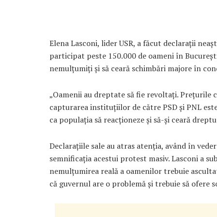
Elena Lasconi, lider USR, a făcut declarații nea
participat peste 150.000 de oameni în București
nemulțumiți și să ceară schimbări majore în cond
„Oamenii au dreptate să fie revoltați. Prețurile c
capturarea instituțiilor de către PSD și PNL est
ca populația să reacționeze și să-și ceară dreptur
Declarațiile sale au atras atenția, având în vede
semnificația acestui protest masiv. Lasconi a sub
nemulțumirea reală a oamenilor trebuie ascultată
că guvernul are o problemă și trebuie să ofere so