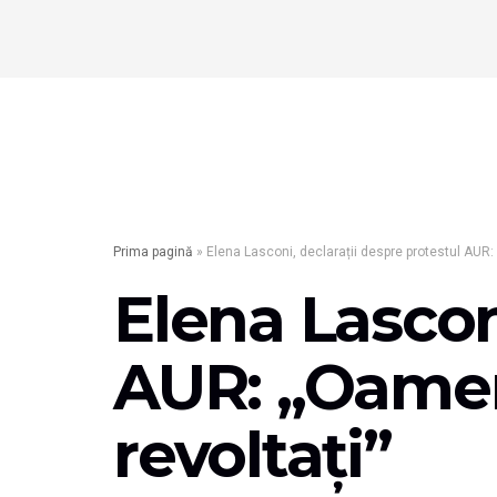
Prima pagină
»
Elena Lasconi, declarații despre protestul AUR: 
Elena Lascon
AUR: „Oameni
revoltați”