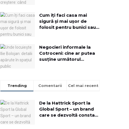
implementezi o soluție
dedicată
Cum îți faci casa mai
sigură și mai ușor de
folosit pentru bunici sau
rude mai în vârstă
Negocieri informale la
Cotroceni: cine ar putea
susține următorul
Executiv
Trending
Comentarii
Cel mai recent
De la Hattrick Sport la
Global Sport – un brand
care se dezvoltă constant
pentru a aduce oamenii
mai aproape