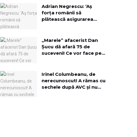
Adrian Negrescu: ‘Aș
forța românii să
plătească asigurarea
obligatorie, pe lângă
toate impozitele la timp!’
„Marele” afacerist Dan
Șucu dă afară 75 de
suceveni! Ce vor face pe
terenul fostei fabrici de
mobilă?
Irinel Columbeanu, de
nerecunoscut! A rămas cu
sechele după AVC și nu
mai vede cu un ochi:
„Viciul meu au fost
femeile”