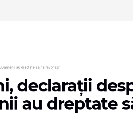
„Oamenii au dreptate să fie revoltați”
i, declarații des
i au dreptate să