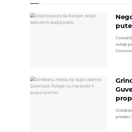
Negoc
pute
Consultă
soluții p
Cotroceni
Grin
Guve
prop
Grindeanu
premier S