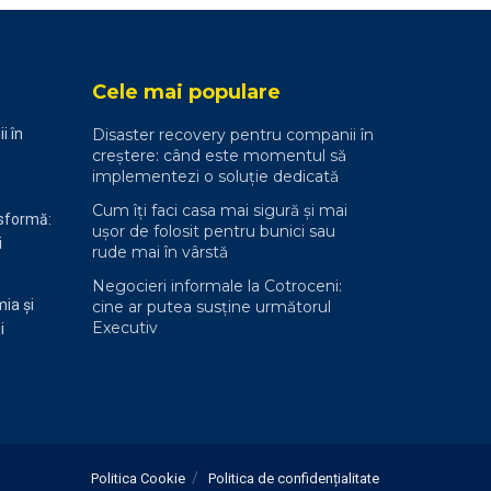
Cele mai populare
i în
Disaster recovery pentru companii în
creștere: când este momentul să
implementezi o soluție dedicată
Cum îți faci casa mai sigură și mai
nsformă:
ușor de folosit pentru bunici sau
i
rude mai în vârstă
Negocieri informale la Cotroceni:
ia și
cine ar putea susține următorul
Executiv
i
Politica Cookie
Politica de confidențialitate