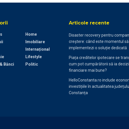
rii
Articole recente
s
Home
Disaster recovery pentru compani
creștere: când este momentul să
ii
Imobiliare
implementezi o soluție dedicată
Internațional
ie
Lifestyle
Piața creditelor ipotecare se tra
cum pot cumpărătorii să ia decizi
 & Bănci
Politic
financiare mai bune?
HelloConstanta.ro include econom
investițiile în actualitatea județulu
Constanța