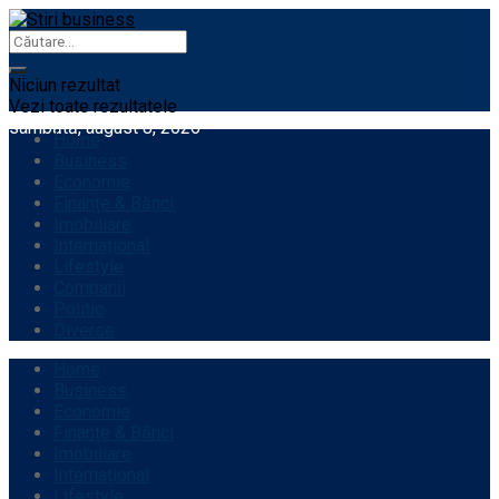
Niciun rezultat
Vezi toate rezultatele
sâmbătă, august 8, 2026
Home
Business
Economie
Finanțe & Bănci
Imobiliare
Internațional
Lifestyle
Companii
Politic
Diverse
Home
Business
Economie
Finanțe & Bănci
Imobiliare
Internațional
Lifestyle