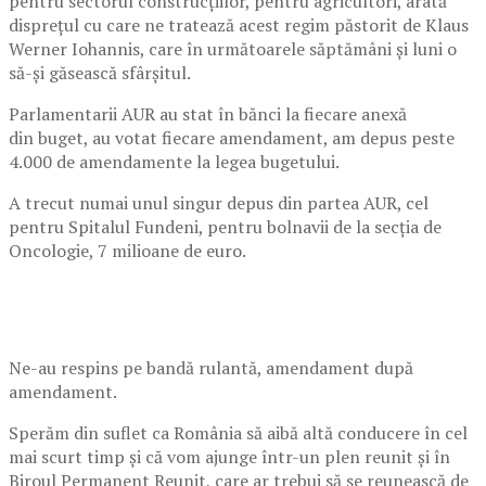
pentru sectorul construcțiilor, pentru agricultori, arată
disprețul cu care ne tratează acest regim păstorit de Klaus
Werner Iohannis, care în următoarele săptămâni și luni o
să-și găsească sfârșitul.
Parlamentarii AUR au stat în bănci la fiecare anexă
din buget, au votat fiecare amendament, am depus peste
4.000 de amendamente la legea bugetului.
A trecut numai unul singur depus din partea AUR, cel
pentru Spitalul Fundeni, pentru bolnavii de la secția de
Oncologie, 7 milioane de euro.
Ne-au respins pe bandă rulantă, amendament după
amendament.
Sperăm din suflet ca România să aibă altă conducere în cel
mai scurt timp și că vom ajunge într-un plen reunit și în
Biroul Permanent Reunit, care ar trebui să se reunească de