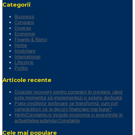
Categorii
Business
Companii
Diverse
Economie
Finanțe & Bănci
Home
Imobiliare
Internațional
Lifestyle
Politic
Articole recente
Disaster recovery pentru companii în creștere: când
este momentul să implementezi o soluție dedicată
Piața creditelor ipotecare se transformă: cum pot
cumpărătorii să ia decizii financiare mai bune?
HelloConstanta.ro include economia și investițiile în
actualitatea județului Constanța
Cele mai populare