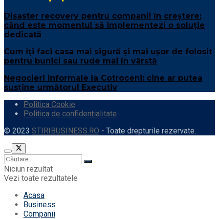
Disaster recovery pentru companii în creștere:
când este momentul să implementezi o soluție
dedicată
Cum îți faci casa mai sigură și mai ușor de folosit
pentru bunici sau rude mai în vârstă
Negocieri informale la Cotroceni: cine ar putea
susține următorul Executiv
Politica Cookie
Politica de confidențialitate
© 2023
STIRIBUSINESS.RO
- Toate drepturile rezervate.
Niciun rezultat
Vezi toate rezultatele
Acasa
Business
Companii