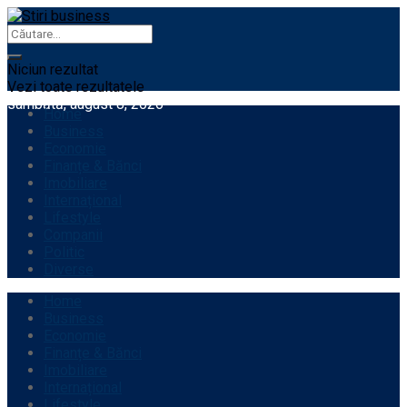
Niciun rezultat
Vezi toate rezultatele
sâmbătă, august 8, 2026
Home
Business
Economie
Finanțe & Bănci
Imobiliare
Internațional
Lifestyle
Companii
Politic
Diverse
Home
Business
Economie
Finanțe & Bănci
Imobiliare
Internațional
Lifestyle