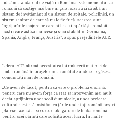
ridicăm standardul de viață în România. Este momentul ca
românii să câștige mai bine în țara noastră și să aibă un
sistem de învățământ și un sistem de spitale, policlinici, un
sistem sanitar de care să nu le fie frică. Acestea sunt
îngrijorările majore pe care ni le-au împărtășit românii
noștri care astăzi muncesc și s-au stabilit în Germania,
Spania, Anglia, Franța, Austria”, a spus președintele AUR.
Liderul AUR afirmă necesitatea introducerii materiei de
limba română în orașele din străinătate unde se regăsesc
comunități mari de români:
„Ce avem de făcut, pentru că este o problemă enormă,
pentru care nu avem forță ca stat să intervenim mai mult
decât sprijinirea unor școli duminicale, a unor proiecte
culturale, este să insistăm ca țările unde toți românii noștri
plătesc taxe să aibă cursuri obligatorii de limba română
pentru acei părinți care solicită acest lucru. În multe