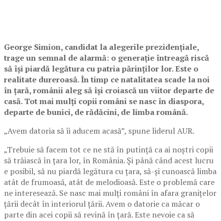
George Simion, candidat la alegerile prezidențiale,
trage un semnal de alarmă: o generație întreagă riscă
să își piardă legătura cu patria părinților lor. Este o
realitate dureroasă. În timp ce natalitatea scade la noi
în țară, românii aleg să își croiască un viitor departe de
casă. Tot mai mulți copii români se nasc în diaspora,
departe de bunici, de rădăcini, de limba română.
„Avem datoria să îi aducem acasă”, spune liderul AUR.
„Trebuie să facem tot ce ne stă în putință ca ai noștri copii
să trăiască în țara lor, în România. Și până când acest lucru
e posibil, să nu piardă legătura cu țara, să-și cunoască limba
atât de frumoasă, atât de melodioasă. Este o problemă care
ne interesează. Se nasc mai mulți români în afara granițelor
țării decât în interiorul țării. Avem o datorie ca măcar o
parte din acei copii să revină în țară. Este nevoie ca să