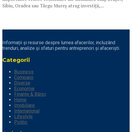
Sibiu, Oradea sau Târgu Mureș atrag investiții,...
Informații și resurse despre lumea afacerilor, incluzând
trenduri, analize și sfaturi pentru antreprenori și afaceriști.
Categorii
Business
Companii
Diverse
Economie
Finanțe & Bănci
Home
Imobiliare
Internațional
Lifestyle
Politic