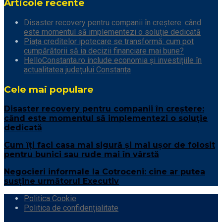
Articole recente
Disaster recovery pentru companii în creștere: când
este momentul să implementezi o soluție dedicată
Piața creditelor ipotecare se transformă: cum pot
cumpărătorii să ia decizii financiare mai bune?
HelloConstanta.ro include economia și investițiile în
actualitatea județului Constanța
Cele mai populare
Disaster recovery pentru companii în creștere:
când este momentul să implementezi o soluție
dedicată
Cum îți faci casa mai sigură și mai ușor de folosit
pentru bunici sau rude mai în vârstă
Negocieri informale la Cotroceni: cine ar putea
susține următorul Executiv
Politica Cookie
Politica de confidențialitate