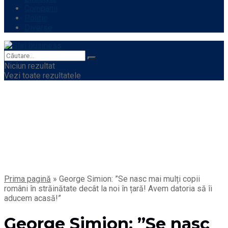
Companii
Politic
Diverse
Niciun rezultat
Vezi toate rezultatele
Prima pagină
»
George Simion: ”Se nasc mai mulți copii
români în străinătate decât la noi în țară! Avem datoria să îi
aducem acasă!”
George Simion: ”Se nasc