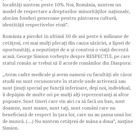
localități suntem peste 10%. Noi, România, suntem un
model de respectare a drepturilor minorităților naționale,
alocăm fonduri generoase pentru păstrarea culturii,
identității respectivelor etnii”.
România a pierdut în ultimii 30 de ani peste 6 milioane de
cetățeni, cei mai mulți plecați din cauza sărăciei, a lipsei de
oportunități, a neputinței de a-și construi o viață decentă
acasă. George Simion vorbește despre RESPECTUL pe care
statul român ar trebui să îl acorde românilor din Diaspora:
„Avem cadre medicale și avem oameni cu facultăți ale căror
studii nu sunt recunoscute în statele unde activează sau
sunt ținuți special pe funcții inferioare, deși noi, individual,
îi depășim de multe ori pe mulți alți reprezentanți ai altor
popoare. Sunt tineri care vin aici ca să facă un ban, sunt
doamne, sunt mame, sunt tați, sunt români care nu
beneficiază de respect în țara lor, care nu au șansa unui loc
de muncă. (…) Nu suntem cetățeni de mâna a doua”, susține
Simion.