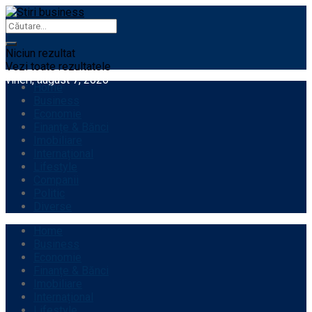
Niciun rezultat
Vezi toate rezultatele
vineri, august 7, 2026
Home
Business
Economie
Finanțe & Bănci
Imobiliare
Internațional
Lifestyle
Companii
Politic
Diverse
Home
Business
Economie
Finanțe & Bănci
Imobiliare
Internațional
Lifestyle