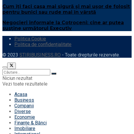
Cum îți faci casa mai sigură și mai ușor de folosit
pentru bunici sau rude mai în vârstă
Negocieri informale la Cotroceni: cine ar putea
susține următorul Executiv
Politica Cookie
Politica de confidențialitate
© 2023
STIRIBUSINESS.RO
- Toate drepturile rezervate.
Niciun rezultat
Vezi toate rezultatele
Acasa
Business
Companii
Diverse
Economie
Finanțe & Bănci
Imobiliare