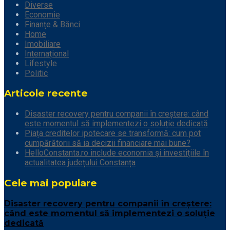
Diverse
Economie
Finanțe & Bănci
Home
Imobiliare
Internațional
Lifestyle
Politic
Articole recente
Disaster recovery pentru companii în creștere: când
este momentul să implementezi o soluție dedicată
Piața creditelor ipotecare se transformă: cum pot
cumpărătorii să ia decizii financiare mai bune?
HelloConstanta.ro include economia și investițiile în
actualitatea județului Constanța
Cele mai populare
Disaster recovery pentru companii în creștere:
când este momentul să implementezi o soluție
dedicată