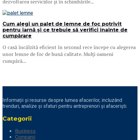
dezvoltarea serviciilor și în schimbările...
Cum alegi un palet de lemne de foc potrivit
pentru iarnă și ce trebuie să verifici înainte de
cumpărare
O casă încălzită eficient în sezonul rece începe cu alegerea
unor lemne de foc de bună calitate. Mulți oameni
cumpără...
Informații și resurse despre lumea afacerilor, incluzând
trenduri, analize și sfaturi pentru antreprenori și afaceriști.
Categorii
Business
Companii