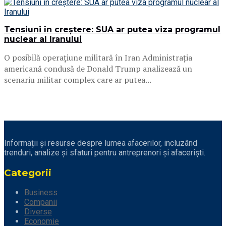
Tensiuni în creștere: SUA ar putea viza programul
nuclear al Iranului
O posibilă operațiune militară în Iran Administrația
americană condusă de Donald Trump analizează un
scenariu militar complex care ar putea...
Informații și resurse despre lumea afacerilor, incluzând
trenduri, analize și sfaturi pentru antreprenori și afaceriști.
Categorii
Business
Companii
Diverse
Economie