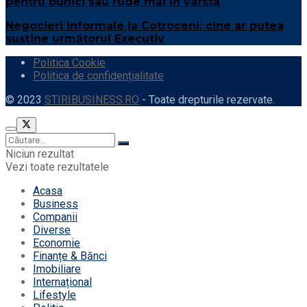
pentru bunici sau rude mai în vârstă
Negocieri informale la Cotroceni: cine ar putea
susține următorul Executiv
Politica Cookie
Politica de confidențialitate
© 2023
STIRIBUSINESS.RO
- Toate drepturile rezervate.
Niciun rezultat
Vezi toate rezultatele
Acasa
Business
Companii
Diverse
Economie
Finanțe & Bănci
Imobiliare
Internațional
Lifestyle