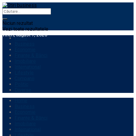
Niciun rezultat
Vezi toate rezultatele
vineri, august 7, 2026
Home
Business
Economie
Finanțe & Bănci
Imobiliare
Internațional
Lifestyle
Companii
Politic
Diverse
Home
Business
Economie
Finanțe & Bănci
Imobiliare
Internațional
Lifestyle