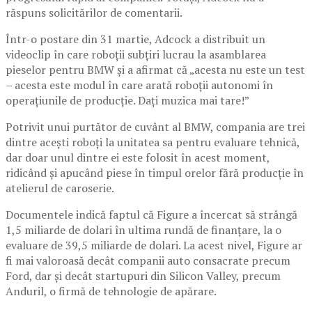
răspuns solicitărilor de comentarii.
Într-o postare din 31 martie, Adcock a distribuit un
videoclip în care roboții subțiri lucrau la asamblarea
pieselor pentru BMW și a afirmat că „acesta nu este un test
– acesta este modul în care arată roboții autonomi în
operațiunile de producție. Dați muzica mai tare!”
Potrivit unui purtător de cuvânt al BMW, compania are trei
dintre acești roboți la unitatea sa pentru evaluare tehnică,
dar doar unul dintre ei este folosit în acest moment,
ridicând și apucând piese în timpul orelor fără producție în
atelierul de caroserie.
Documentele indică faptul că Figure a încercat să strângă
1,5 miliarde de dolari în ultima rundă de finanțare, la o
evaluare de 39,5 miliarde de dolari. La acest nivel, Figure ar
fi mai valoroasă decât companii auto consacrate precum
Ford, dar și decât startupuri din Silicon Valley, precum
Anduril, o firmă de tehnologie de apărare.