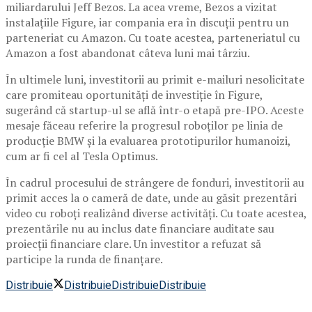
miliardarului Jeff Bezos. La acea vreme, Bezos a vizitat
instalațiile Figure, iar compania era în discuții pentru un
parteneriat cu Amazon. Cu toate acestea, parteneriatul cu
Amazon a fost abandonat câteva luni mai târziu.
În ultimele luni, investitorii au primit e-mailuri nesolicitate
care promiteau oportunități de investiție în Figure,
sugerând că startup-ul se află într-o etapă pre-IPO. Aceste
mesaje făceau referire la progresul roboților pe linia de
producție BMW și la evaluarea prototipurilor humanoizi,
cum ar fi cel al Tesla Optimus.
În cadrul procesului de strângere de fonduri, investitorii au
primit acces la o cameră de date, unde au găsit prezentări
video cu roboți realizând diverse activități. Cu toate acestea,
prezentările nu au inclus date financiare auditate sau
proiecții financiare clare. Un investitor a refuzat să
participe la runda de finanțare.
Distribuie
Distribuie
Distribuie
Distribuie