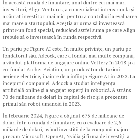
În această rundă de finanțare, unul dintre cei mai mari
investitori, Align Ventures, a comercializat intens runda și
a căutat investitori mai mici pentru a contribui la evaluarea
mai mare a startupului. Aceștia ar urma să investească
printr-un fond special, reducând astfel suma pe care Align
trebuie să o investească în runda respectivă.
Un pariu pe Figure AI este, în multe privințe, un pariu pe
fondatorul său. Adcock, care a fondat mai multe companii,
a vândut platforma de angajare online Vettery în 2018 și a
co-fondat Archer Aviation, un producător de taxiuri
aeriene electrice, înainte de a înființa Figure AI în 2022. La
începutul companiei, Adcock a studiat inteligența
artificială online și a angajat experți în robotică. A strâns
70 de milioane de dolari în capital de risc și a prezentat
primul său robot umanoid în 2023.
În februarie 2024, Figure a obținut 675 de milioane de
dolari într-o rundă de finanțare, cu o evaluare de 2,6
miliarde de dolari, având investiții de la companii majore
precum Microsoft, OpenAI, Nvidia și firma de investiții a