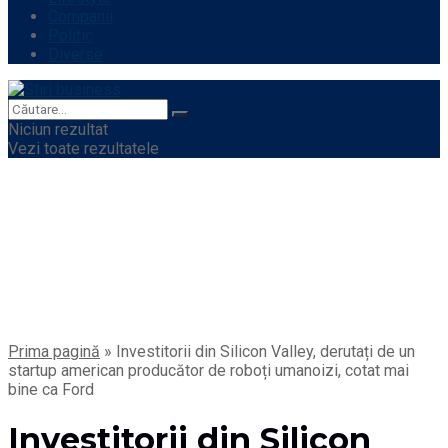
Companii
Politic
Diverse
Niciun rezultat
Vezi toate rezultatele
Prima pagină
»
Investitorii din Silicon Valley, derutați de un
startup american producător de roboți umanoizi, cotat mai
bine ca Ford
Investitorii din Silicon