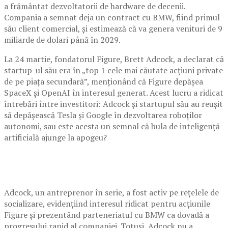
a frământat dezvoltatorii de hardware de decenii.
Compania a semnat deja un contract cu BMW, fiind primul
său client comercial, și estimează că va genera venituri de 9
miliarde de dolari până în 2029.
La 24 martie, fondatorul Figure, Brett Adcock, a declarat că
startup-ul său era în „top 1 cele mai căutate acțiuni private
de pe piața secundară”, menționând că Figure depășea
SpaceX și OpenAI în interesul generat. Acest lucru a ridicat
întrebări între investitori: Adcock și startupul său au reușit
să depășească Tesla și Google în dezvoltarea roboților
autonomi, sau este acesta un semnal că bula de inteligență
artificială ajunge la apogeu?
Adcock, un antreprenor în serie, a fost activ pe rețelele de
socializare, evidențiind interesul ridicat pentru acțiunile
Figure și prezentând parteneriatul cu BMW ca dovadă a
progresului rapid al companiei. Totuși, Adcock nu a