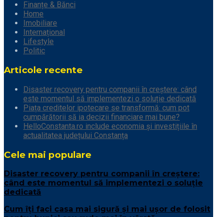
Finanțe & Bănci
Home
Imobiliare
Internațional
Lifestyle
Politic
Articole recente
Disaster recovery pentru companii în creștere: când
este momentul să implementezi o soluție dedicată
Piața creditelor ipotecare se transformă: cum pot
cumpărătorii să ia decizii financiare mai bune?
HelloConstanta.ro include economia și investițiile în
actualitatea județului Constanța
Cele mai populare
Disaster recovery pentru companii în creștere:
când este momentul să implementezi o soluție
dedicată
Cum îți faci casa mai sigură și mai ușor de folosit