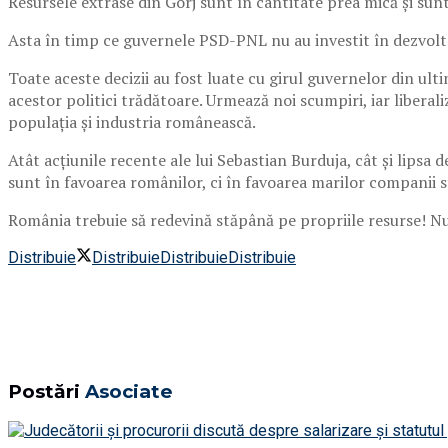
Resursele extrase din Gorj sunt în cantitate prea mică și sunt
Asta în timp ce guvernele PSD-PNL nu au investit în dezvolt
Toate aceste decizii au fost luate cu girul guvernelor din ult
acestor politici trădătoare. Urmează noi scumpiri, iar liberaliz
populația și industria românească.
Atât acțiunile recente ale lui Sebastian Burduja, cât și lipsa
sunt în favoarea românilor, ci în favoarea marilor companii st
România trebuie să redevină stăpână pe propriile resurse! Nu 
Distribuie
Distribuie
Distribuie
Distribuie
Postări
Asociate