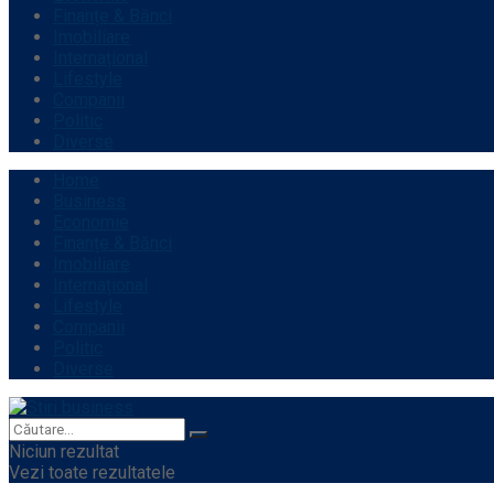
Finanțe & Bănci
Imobiliare
Internațional
Lifestyle
Companii
Politic
Diverse
Home
Business
Economie
Finanțe & Bănci
Imobiliare
Internațional
Lifestyle
Companii
Politic
Diverse
Niciun rezultat
Vezi toate rezultatele