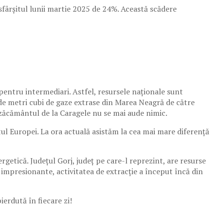
 sfârșitul lunii martie 2025 de 24%. Această scădere
 pentru intermediari. Astfel, resursele naționale sunt
 de metri cubi de gaze extrase din Marea Neagră de către
 zăcământul de la Caragele nu se mai aude nimic.
stul Europei. La ora actuală asistăm la cea mai mare diferenţă
etică. Județul Gorj, județ pe care-l reprezint, are resurse
 impresionante, activitatea de extracție a început încă din
erdută în fiecare zi!