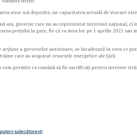
 vândute ieftin!
area unor noi depozite, iar capacitatea actuală de stocare es
imii ani, guverne care nu au reprezentat interesul național, ci
area prețului la gaze, fie că va avea loc pe 1 aprilie 2025 sau m
 de acțiune a guvernelor anterioare, se încadrează în ceea ce p
răine care au acaparat resursele energetice ale țării.
vom permite ca românii să fie sacrificați pentru interese străi