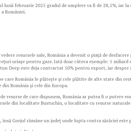
ul lunii februarie 2025 gradul de umplere va fi de 28,5%, iar la
 a României.
în vedere resursele sale, România a devenit o piață de desfacere
prețuri uriașe pentru gaze. Iată doar câteva exemple: 1 miliard
Neptun Deep este deja contractat 50% pentru export, iar despre
e care România le plătește și cele plătite de alte state din re
e din România şi cele din Europa.
e resurse de care dispunem, România ar putea fi o putere energ
sele din localitate Bustuchin, o localitate cu resurse naturale
 însă Gorjul rămâne un județ unde lupta contra sărăciei este pi