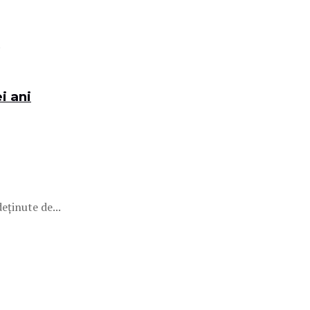
.
i ani
eținute de...