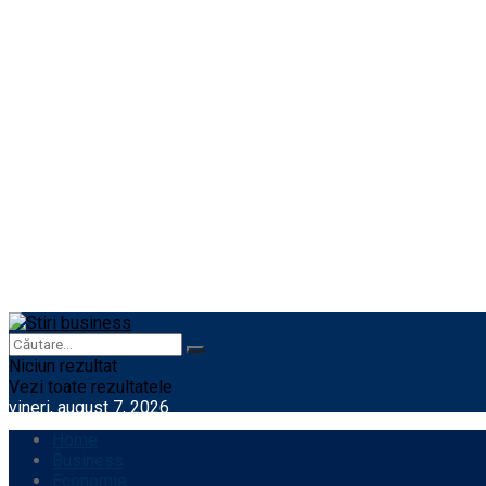
Niciun rezultat
Vezi toate rezultatele
vineri, august 7, 2026
Home
Business
Economie