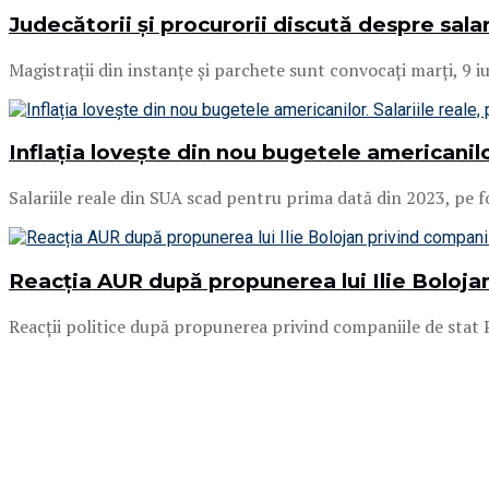
Judecătorii și procurorii discută despre salar
Magistrații din instanțe și parchete sunt convocați marți, 9 
Inflația lovește din nou bugetele americanilor
Salariile reale din SUA scad pentru prima dată din 2023, pe fond
Reacția AUR după propunerea lui Ilie Bolojan
Reacții politice după propunerea privind companiile de stat P