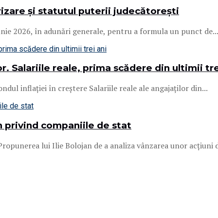
izare și statutul puterii judecătorești
iunie 2026, în adunări generale, pentru a formula un punct de..
. Salariile reale, prima scădere din ultimii tre
ul inflației în creștere Salariile reale ale angajaților din...
 privind companiile de stat
ropunerea lui Ilie Bolojan de a analiza vânzarea unor acțiuni d