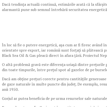
Dacă tendința actuală continuă, estimările arată că la sfârșit
alarmantă pune sub semnul întrebării securitatea energetică
În loc să fie o putere energetică, așa cum ar fi firesc având 
orientate spre export, iar românii sunt forțați să plătească 
Black Sea Oil & Gas pleacă direct în afara țării. Proiectul 
O altă problemă gravă este diferența uriașă dintre prețurile p
din toate timpurile, între preţul spot al gazelor de pe bursel
Dacă am obține prețuri corecte pentru cantitățile generoase d
de gaze naturale în multe puncte din județ. De exemplu, resur
anii 1950.
Gorjul ar putea beneficia de pe urma resurselor sale naturale,