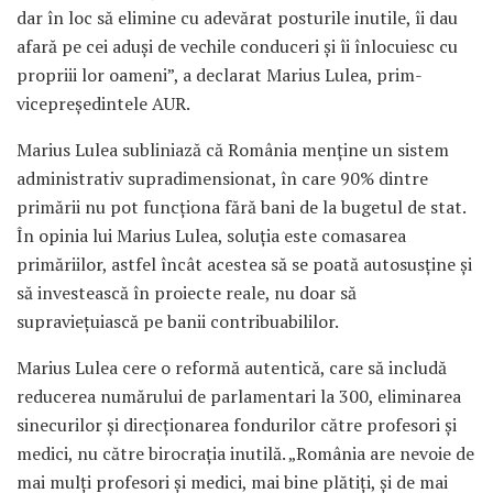
dar în loc să elimine cu adevărat posturile inutile, îi dau
afară pe cei aduși de vechile conduceri și îi înlocuiesc cu
propriii lor oameni”, a declarat Marius Lulea, prim-
vicepreședintele AUR.
Marius Lulea subliniază că România menține un sistem
administrativ supradimensionat, în care 90% dintre
primării nu pot funcționa fără bani de la bugetul de stat.
În opinia lui Marius Lulea, soluția este comasarea
primăriilor, astfel încât acestea să se poată autosusține și
să investească în proiecte reale, nu doar să
supraviețuiască pe banii contribuabililor.
Marius Lulea cere o reformă autentică, care să includă
reducerea numărului de parlamentari la 300, eliminarea
sinecurilor și direcționarea fondurilor către profesori și
medici, nu către birocrația inutilă. „România are nevoie de
mai mulți profesori și medici, mai bine plătiți, și de mai