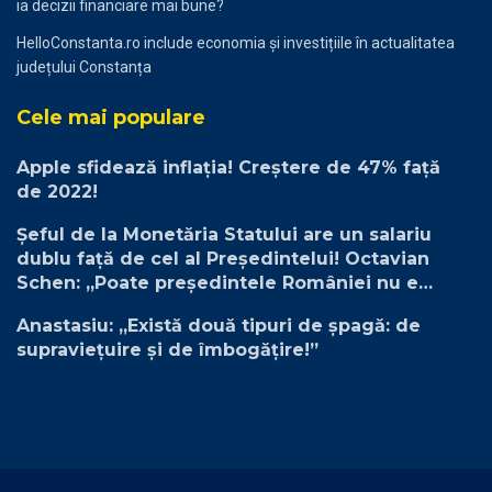
ia decizii financiare mai bune?
HelloConstanta.ro include economia și investițiile în actualitatea
județului Constanța
Cele mai populare
Apple sfidează inflaţia! Creştere de 47% față
de 2022!
Șeful de la Monetăria Statului are un salariu
dublu față de cel al Președintelui! Octavian
Schen: „Poate președintele României nu e
plătit suficient”
Anastasiu: „Există două tipuri de șpagă: de
supraviețuire și de îmbogățire!”