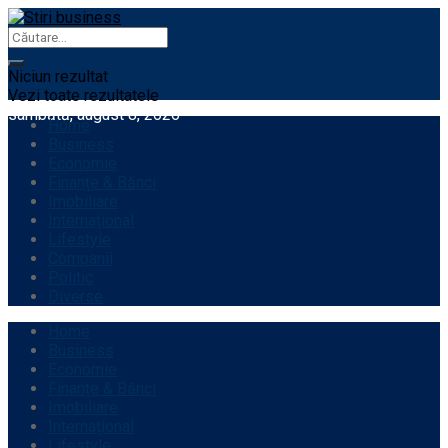
Niciun rezultat
Vezi toate rezultatele
sâmbătă, august 8, 2026
Home
Business
Economie
Finanțe & Bănci
Imobiliare
Internațional
Lifestyle
Companii
Politic
Diverse
Home
Business
Economie
Finanțe & Bănci
Imobiliare
Internațional
Lifestyle