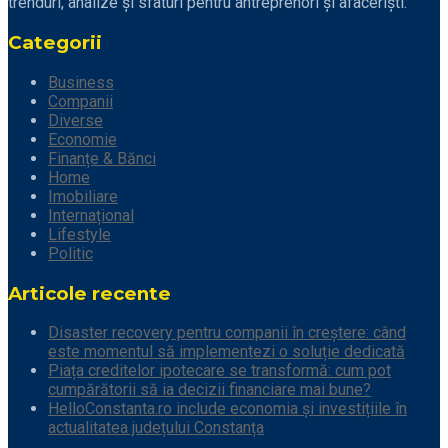
trenduri, analize și sfaturi pentru antreprenori și afaceriști.
Categorii
Business
Companii
Diverse
Economie
Finanțe & Bănci
Home
Imobiliare
Internațional
Lifestyle
Politic
Articole recente
Disaster recovery pentru companii în creștere: când
este momentul să implementezi o soluție dedicată
Piața creditelor ipotecare se transformă: cum pot
cumpărătorii să ia decizii financiare mai bune?
HelloConstanta.ro include economia și investițiile în
actualitatea județului Constanța