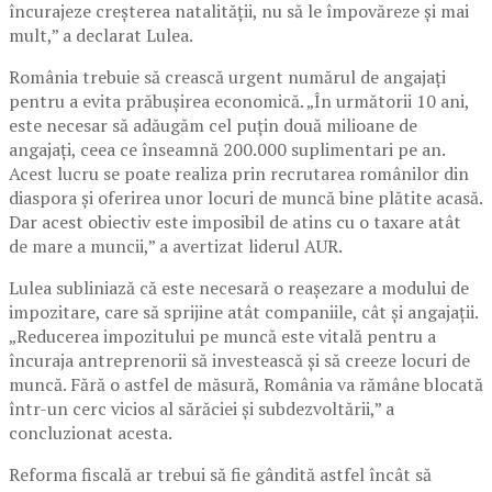
încurajeze creșterea natalității, nu să le împovăreze și mai
mult,” a declarat Lulea.
România trebuie să crească urgent numărul de angajați
pentru a evita prăbușirea economică. „În următorii 10 ani,
este necesar să adăugăm cel puțin două milioane de
angajați, ceea ce înseamnă 200.000 suplimentari pe an.
Acest lucru se poate realiza prin recrutarea românilor din
diaspora și oferirea unor locuri de muncă bine plătite acasă.
Dar acest obiectiv este imposibil de atins cu o taxare atât
de mare a muncii,” a avertizat liderul AUR.
Lulea subliniază că este necesară o reașezare a modului de
impozitare, care să sprijine atât companiile, cât și angajații.
„Reducerea impozitului pe muncă este vitală pentru a
încuraja antreprenorii să investească și să creeze locuri de
muncă. Fără o astfel de măsură, România va rămâne blocată
într-un cerc vicios al sărăciei și subdezvoltării,” a
concluzionat acesta.
Reforma fiscală ar trebui să fie gândită astfel încât să