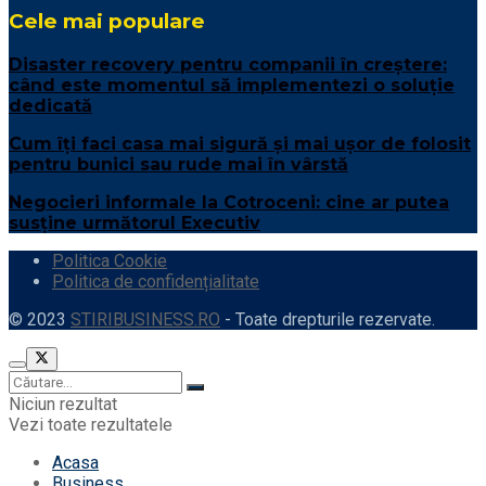
Cele mai populare
Disaster recovery pentru companii în creștere:
când este momentul să implementezi o soluție
dedicată
Cum îți faci casa mai sigură și mai ușor de folosit
pentru bunici sau rude mai în vârstă
Negocieri informale la Cotroceni: cine ar putea
susține următorul Executiv
Politica Cookie
Politica de confidențialitate
© 2023
STIRIBUSINESS.RO
- Toate drepturile rezervate.
Niciun rezultat
Vezi toate rezultatele
Acasa
Business