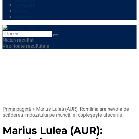
Companii
Politic
Diverse
Niciun rezultat
Vezi toate rezultatele
Prima pagină
»
Marius Lulea (AUR): România are nevoie de
scăderea impozitului pe muncă, el copleșește afacerile
Marius Lulea (AUR):