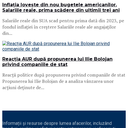
Inflația lovește din nou bugetele americanilor.
Salariile reale, prima scădere din ultimii trei ani
Salariile reale din SUA scad pentru prima dată din 2023, pe
fondul inflației în creștere Salariile reale ale angajaților
din...
Reacția AUR după propunerea lui Ilie Bolojan
privind companiile de stat
Reacții politice după propunerea privind companiile de stat
Propunerea lui Ilie Bolojan de a analiza vânzarea unor
acțiuni deținute de...
Informații și resurse despre lumea afacerilor, incluzând