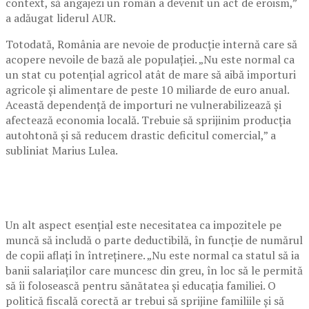
context, să angajezi un român a devenit un act de eroism,”
a adăugat liderul AUR.
Totodată, România are nevoie de producție internă care să
acopere nevoile de bază ale populației. „Nu este normal ca
un stat cu potențial agricol atât de mare să aibă importuri
agricole și alimentare de peste 10 miliarde de euro anual.
Această dependență de importuri ne vulnerabilizează și
afectează economia locală. Trebuie să sprijinim producția
autohtonă și să reducem drastic deficitul comercial,” a
subliniat Marius Lulea.
Un alt aspect esențial este necesitatea ca impozitele pe
muncă să includă o parte deductibilă, în funcție de numărul
de copii aflați în întreținere. „Nu este normal ca statul să ia
banii salariaților care muncesc din greu, în loc să le permită
să îi folosească pentru sănătatea și educația familiei. O
politică fiscală corectă ar trebui să sprijine familiile și să