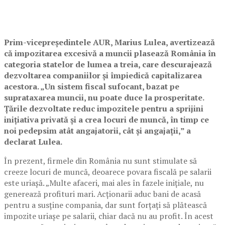
Prim-vicepreședintele AUR, Marius Lulea, avertizează
că impozitarea excesivă a muncii plasează România în
categoria statelor de lumea a treia, care descurajează
dezvoltarea companiilor și împiedică capitalizarea
acestora. „Un sistem fiscal sufocant, bazat pe
suprataxarea muncii, nu poate duce la prosperitate.
Țările dezvoltate reduc impozitele pentru a sprijini
inițiativa privată și a crea locuri de muncă, în timp ce
noi pedepsim atât angajatorii, cât și angajații,” a
declarat Lulea.
În prezent, firmele din România nu sunt stimulate să
creeze locuri de muncă, deoarece povara fiscală pe salarii
este uriașă. „Multe afaceri, mai ales în fazele inițiale, nu
generează profituri mari. Acționarii aduc bani de acasă
pentru a susține compania, dar sunt forțați să plătească
impozite uriașe pe salarii, chiar dacă nu au profit. În acest