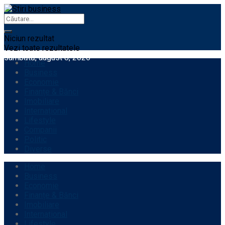
Niciun rezultat
Vezi toate rezultatele
sâmbătă, august 8, 2026
Home
Business
Economie
Finanțe & Bănci
Imobiliare
Internațional
Lifestyle
Companii
Politic
Diverse
Home
Business
Economie
Finanțe & Bănci
Imobiliare
Internațional
Lifestyle