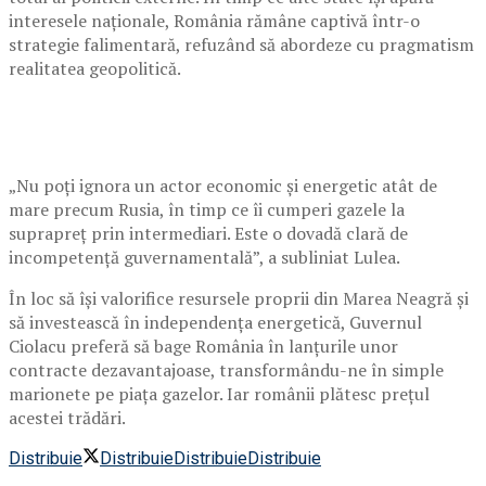
interesele naționale, România rămâne captivă într-o
strategie falimentară, refuzând să abordeze cu pragmatism
realitatea geopolitică.
„Nu poți ignora un actor economic și energetic atât de
mare precum Rusia, în timp ce îi cumperi gazele la
suprapreț prin intermediari. Este o dovadă clară de
incompetență guvernamentală”, a subliniat Lulea.
În loc să își valorifice resursele proprii din Marea Neagră și
să investească în independența energetică, Guvernul
Ciolacu preferă să bage România în lanțurile unor
contracte dezavantajoase, transformându-ne în simple
marionete pe piața gazelor. Iar românii plătesc prețul
acestei trădări.
Distribuie
Distribuie
Distribuie
Distribuie