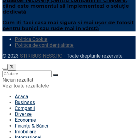
Disaster recovery pentru companii în creștere:
când este momentul să implementezi o soluție
dedicată
Cum îți faci casa mai sigură și mai ușor de folosit
pentru bunici sau rude mai în vârstă
Politica Cookie
Politica de confidențialitate
© 2023
STIRIBUSINESS.RO
- Toate drepturile rezervate.
Niciun rezultat
Vezi toate rezultatele
Acasa
Business
Companii
Diverse
Economie
Finanțe & Bănci
Imobiliare
Internațional