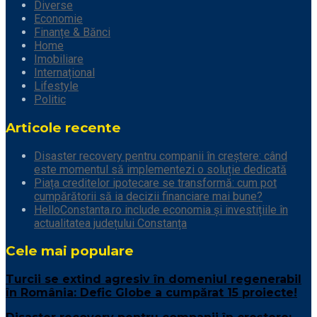
Diverse
Economie
Finanțe & Bănci
Home
Imobiliare
Internațional
Lifestyle
Politic
Articole recente
Disaster recovery pentru companii în creștere: când
este momentul să implementezi o soluție dedicată
Piața creditelor ipotecare se transformă: cum pot
cumpărătorii să ia decizii financiare mai bune?
HelloConstanta.ro include economia și investițiile în
actualitatea județului Constanța
Cele mai populare
Turcii se extind agresiv în domeniul regenerabil
în România: Defic Globe a cumpărat 15 proiecte!