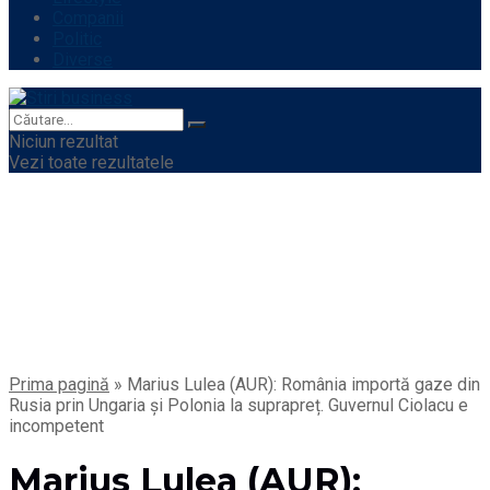
Companii
Politic
Diverse
Niciun rezultat
Vezi toate rezultatele
Prima pagină
»
Marius Lulea (AUR): România importă gaze din
Rusia prin Ungaria și Polonia la suprapreț. Guvernul Ciolacu e
incompetent
Marius Lulea (AUR):