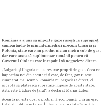
România a ajuns să importe gaze rusești la suprapreț,
cumpărându-le prin intermediari precum Ungaria și
Polonia, state care nu produc niciun metru cub de gaz,
dar care taxează suplimentar românii pentru că
Guvernul Ciolacu este incapabil să negocieze direct.
„Bulgaria și Ungaria nu au resurse proprii de gaze. Ceea ce
importăm noi din aceste țări este, de fapt, gaz rusesc
cumpărat mai scump. România nu negociază direct, ci
acceptă să plătească suprataxe impuse de aceste state.
Asta este trădare de țară!”, a declarat Marius Lulea.
Aceasta nu este doar o problemă economică, ci și un eșec
total al politicii externe. În timp ce alte state își apără