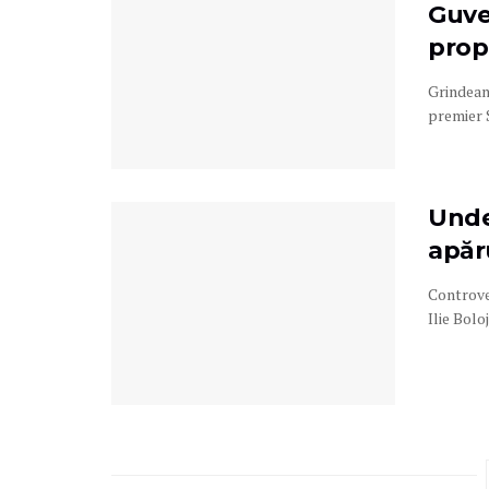
Guve
prop
Grindeanu
premier S
Unde 
apăru
Controver
Ilie Bolo