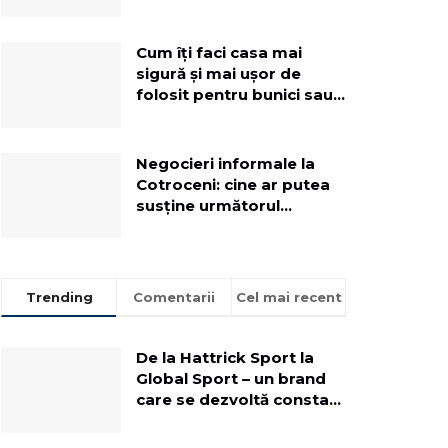
implementezi o soluție
dedicată
Cum îți faci casa mai
sigură și mai ușor de
folosit pentru bunici sau
rude mai în vârstă
Negocieri informale la
Cotroceni: cine ar putea
susține următorul
Executiv
Trending
Comentarii
Cel mai recent
De la Hattrick Sport la
Global Sport – un brand
care se dezvoltă constant
pentru a aduce oamenii
mai aproape