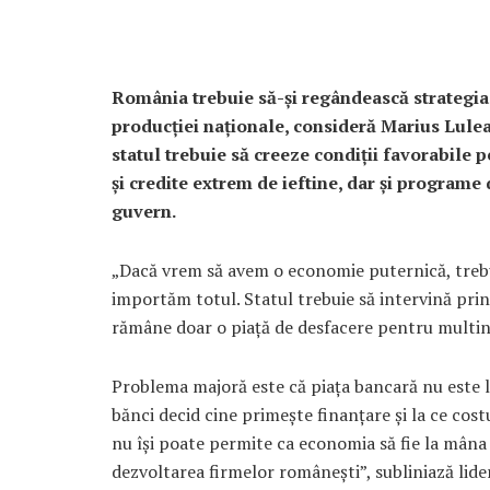
România trebuie să-și regândească strategia
producției naționale, consideră Marius Lulea
statul trebuie să creeze condiții favorabile
și credite extrem de ieftine, dar și programe
guvern.
„Dacă vrem să avem o economie puternică, trebu
importăm totul. Statul trebuie să intervină pri
rămâne doar o piață de desfacere pentru multina
Problema majoră este că piața bancară nu este li
bănci decid cine primește finanțare și la ce cos
nu își poate permite ca economia să fie la mâna 
dezvoltarea firmelor românești”, subliniază lide