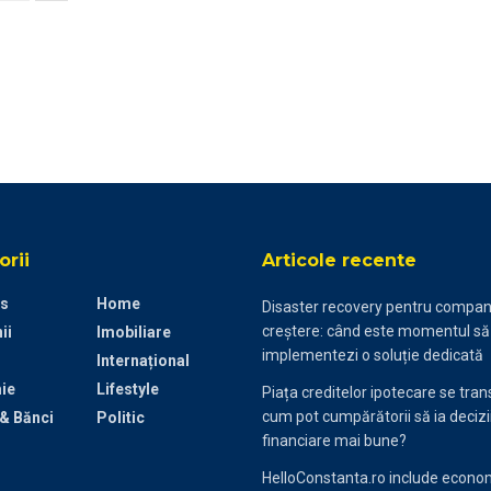
rii
Articole recente
s
Home
Disaster recovery pentru compani
creștere: când este momentul să
ii
Imobiliare
implementezi o soluție dedicată
Internațional
ie
Lifestyle
Piața creditelor ipotecare se tra
cum pot cumpărătorii să ia decizi
 & Bănci
Politic
financiare mai bune?
HelloConstanta.ro include econom