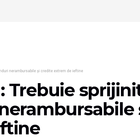
onduri nerambursabile și credite extrem de ieftine
 Trebuie sprijin
 nerambursabile ș
ftine