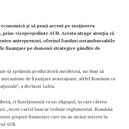
 economică și să pună accent pe susținerea
, prim-vicepreședinte AUR. Acesta atrage atenția că
 pentru antreprenori, oferind fonduri nerambursabile
 de finanțare pe domenii strategice gândite de
ie să sprijinim producătorii autohtoni, nu doar să
n mecanisme de finanțare avantajoase, altfel România va
ționale”, a declarat Lulea.
beră, ci funcționează ca un oligopol, în care câteva
turi. „Acest cartel bancar trebuie reglementat. România
unor grupuri financiare care nu au niciun interes în
rul AUR.