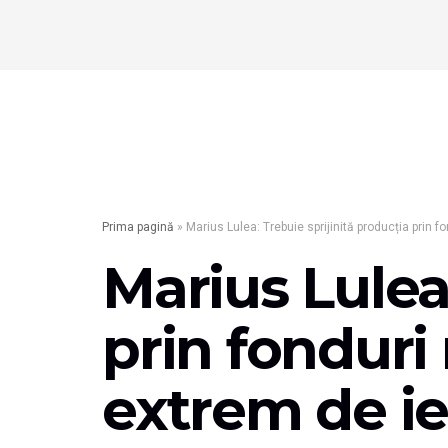
Prima pagină
»
Marius Lulea: Trebuie sprijinită producția prin f
Marius Lulea:
prin fonduri
extrem de ie