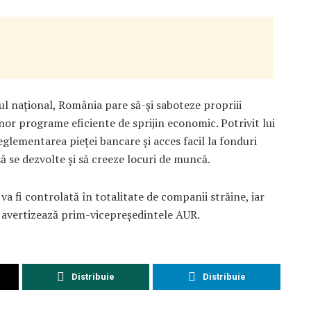
ul național, România pare să-și saboteze propriii
or programe eficiente de sprijin economic. Potrivit lui
eglementarea pieței bancare și acces facil la fonduri
 se dezvolte și să creeze locuri de muncă.
a fi controlată în totalitate de companii străine, iar
, avertizează prim-vicepreședintele AUR.
Distribuie
Distribuie