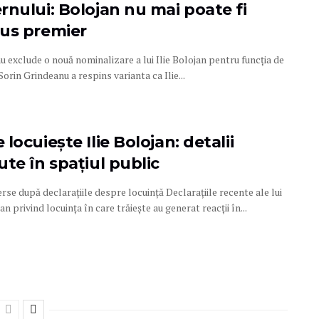
rnului: Bolojan nu mai poate fi
us premier
 exclude o nouă nominalizare a lui Ilie Bolojan pentru funcția de
orin Grindeanu a respins varianta ca Ilie...
locuiește Ilie Bolojan: detalii
te în spațiul public
se după declarațiile despre locuință Declarațiile recente ale lui
jan privind locuința în care trăiește au generat reacții în...