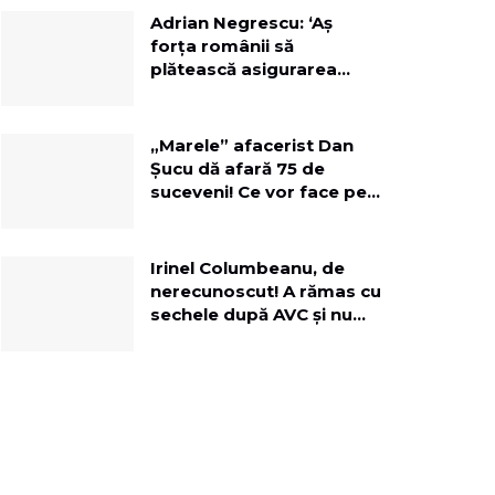
Adrian Negrescu: ‘Aș
forța românii să
plătească asigurarea
obligatorie, pe lângă
toate impozitele la timp!’
„Marele” afacerist Dan
Șucu dă afară 75 de
suceveni! Ce vor face pe
terenul fostei fabrici de
mobilă?
Irinel Columbeanu, de
nerecunoscut! A rămas cu
sechele după AVC și nu
mai vede cu un ochi:
„Viciul meu au fost
femeile”