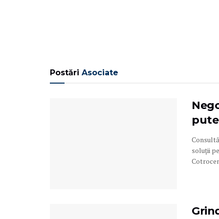
Postări
Asociate
Negoc
pute
Consultă
soluții p
Cotroceni
Grin