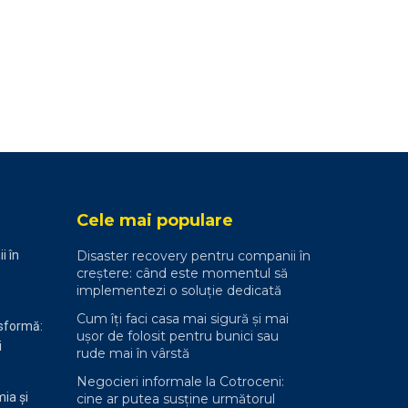
Cele mai populare
i în
Disaster recovery pentru companii în
creștere: când este momentul să
implementezi o soluție dedicată
Cum îți faci casa mai sigură și mai
nsformă:
ușor de folosit pentru bunici sau
i
rude mai în vârstă
Negocieri informale la Cotroceni:
ia și
cine ar putea susține următorul