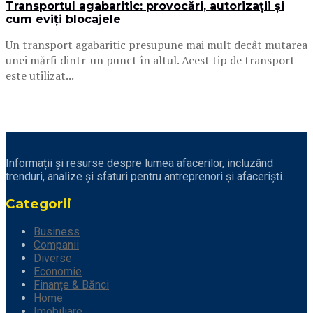
Transportul agabaritic: provocări, autorizații și
cum eviți blocajele
Un transport agabaritic presupune mai mult decât mutarea
unei mărfi dintr-un punct în altul. Acest tip de transport
este utilizat...
Informații și resurse despre lumea afacerilor, incluzând
trenduri, analize și sfaturi pentru antreprenori și afaceriști.
Categorii
Business
Companii
Diverse
Economie
Finanțe & Bănci
Home
Imobiliare