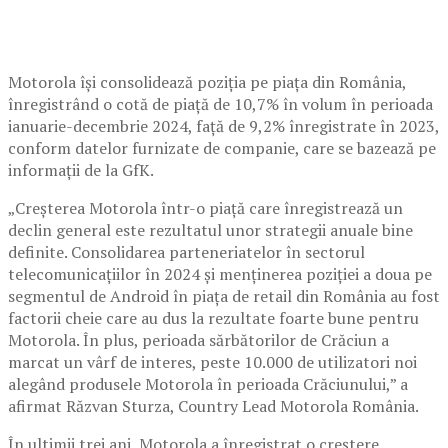
Motorola își consolidează poziția pe piața din România,
înregistrând o cotă de piață de 10,7% în volum în perioada
ianuarie-decembrie 2024, față de 9,2% înregistrate în 2023,
conform datelor furnizate de companie, care se bazează pe
informații de la GfK.
„Creșterea Motorola într-o piață care înregistrează un
declin general este rezultatul unor strategii anuale bine
definite. Consolidarea parteneriatelor în sectorul
telecomunicațiilor în 2024 și menținerea poziției a doua pe
segmentul de Android în piața de retail din România au fost
factorii cheie care au dus la rezultate foarte bune pentru
Motorola. În plus, perioada sărbătorilor de Crăciun a
marcat un vârf de interes, peste 10.000 de utilizatori noi
alegând produsele Motorola în perioada Crăciunului,” a
afirmat Răzvan Sturza, Country Lead Motorola România.
În ultimii trei ani, Motorola a înregistrat o creștere