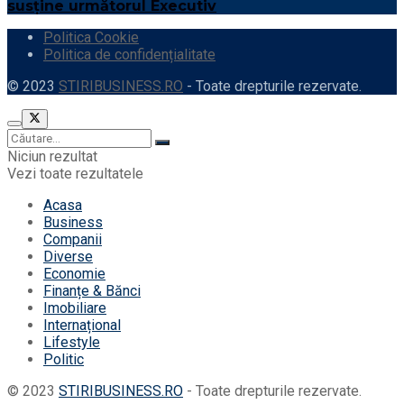
susține următorul Executiv
Politica Cookie
Politica de confidențialitate
© 2023
STIRIBUSINESS.RO
- Toate drepturile rezervate.
Niciun rezultat
Vezi toate rezultatele
Acasa
Business
Companii
Diverse
Economie
Finanțe & Bănci
Imobiliare
Internațional
Lifestyle
Politic
© 2023
STIRIBUSINESS.RO
- Toate drepturile rezervate.