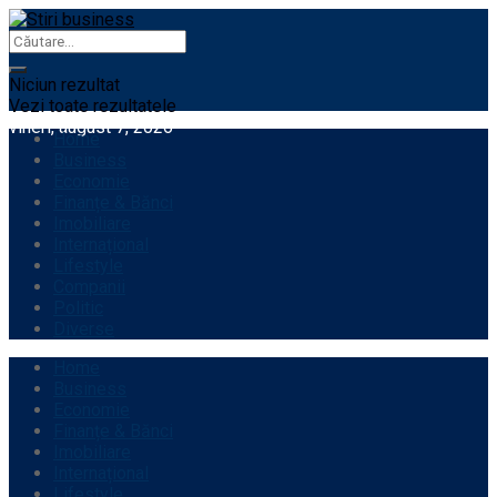
Niciun rezultat
Vezi toate rezultatele
vineri, august 7, 2026
Home
Business
Economie
Finanțe & Bănci
Imobiliare
Internațional
Lifestyle
Companii
Politic
Diverse
Home
Business
Economie
Finanțe & Bănci
Imobiliare
Internațional
Lifestyle