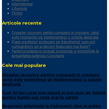
Internațional
Lifestyle
Politic
Articole recente
Disaster recovery pentru companii în creștere: când
este momentul să implementezi o soluție dedicată
Piața creditelor ipotecare se transformă: cum pot
cumpărătorii să ia decizii financiare mai bune?
HelloConstanta.ro include economia și investițiile în
actualitatea județului Constanța
Cele mai populare
Disaster recovery pentru companii în creștere:
când este momentul să implementezi o soluție
dedicată
Cum îți faci casa mai sigură și mai ușor de folosit
pentru bunici sau rude mai în vârstă
Negocieri informale la Cotroceni: cine ar putea