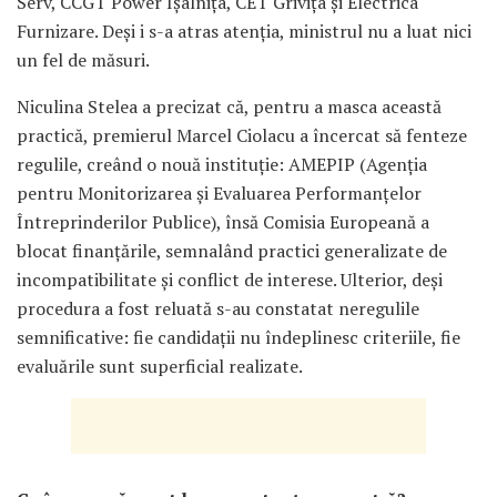
Serv, CCGT Power Ișalnița, CET Grivița și Electrica
Furnizare. Deși i s-a atras atenția, ministrul nu a luat nici
un fel de măsuri.
Niculina Stelea a precizat că, pentru a masca această
practică, premierul Marcel Ciolacu a încercat să fenteze
regulile, creând o nouă instituție: AMEPIP (Agenția
pentru Monitorizarea și Evaluarea Performanțelor
Întreprinderilor Publice), însă Comisia Europeană a
blocat finanțările, semnalând practici generalizate de
incompatibilitate și conflict de interese. Ulterior, deși
procedura a fost reluată s-au constatat neregulile
semnificative: fie candidații nu îndeplinesc criteriile, fie
evaluările sunt superficial realizate.