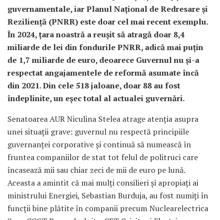
guvernamentale, iar Planul Național de Redresare și
Reziliență (PNRR) este doar cel mai recent exemplu.
În 2024, țara noastră a reușit să atragă doar 8,4
miliarde de lei din fondurile PNRR, adică mai puțin
de 1,7 miliarde de euro, deoarece Guvernul nu și-a
respectat angajamentele de reformă asumate încă
din 2021. Din cele 518 jaloane, doar 88 au fost
îndeplinite, un eșec total al actualei guvernări.
Senatoarea AUR Niculina Stelea atrage atenția asupra
unei situații grave: guvernul nu respectă principiile
guvernanţei corporative şi continuă să numească în
fruntea companiilor de stat tot felul de politruci care
încasează mii sau chiar zeci de mii de euro pe lună.
Aceasta a amintit că mai mulți consilieri și apropiați ai
ministrului Energiei, Sebastian Burduja, au fost numiți în
funcții bine plătite în companii precum Nuclearelectrica