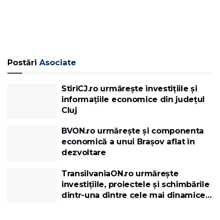
Postări
Asociate
StiriCJ.ro urmărește investițiile și
informațiile economice din județul
Cluj
BVON.ro urmărește și componenta
economică a unui Brașov aflat în
dezvoltare
TransilvaniaON.ro urmărește
investițiile, proiectele și schimbările
dintr-una dintre cele mai dinamice
regiuni ale României