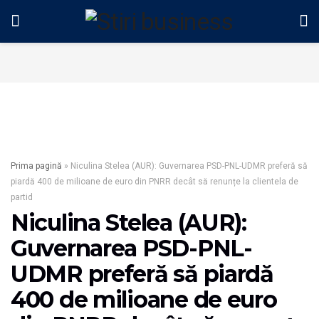
Prima pagină
»
Niculina Stelea (AUR): Guvernarea PSD-PNL-UDMR preferă să
piardă 400 de milioane de euro din PNRR decât să renunțe la clientela de
partid
Niculina Stelea (AUR):
Guvernarea PSD-PNL-
UDMR preferă să piardă
400 de milioane de euro