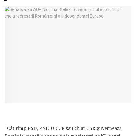
“Cât timp PSD, PNL, UDMR sau chiar USR guvernează
România, pensiile speciale ale magistraţilor NU vor fi