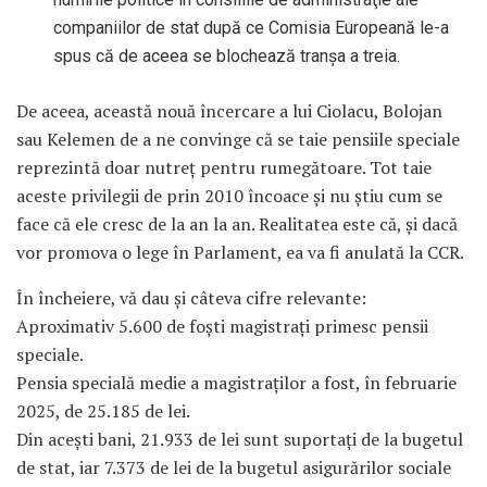
companiilor de stat după ce Comisia Europeană le-a
spus că de aceea se blochează tranşa a treia.
De aceea, această nouă încercare a lui Ciolacu, Bolojan
sau Kelemen de a ne convinge că se taie pensiile speciale
reprezintă doar nutreţ pentru rumegătoare. Tot taie
aceste privilegii de prin 2010 încoace şi nu ştiu cum se
face că ele cresc de la an la an. Realitatea este că, şi dacă
vor promova o lege în Parlament, ea va fi anulată la CCR.
În încheiere, vă dau şi câteva cifre relevante:
Aproximativ 5.600 de foşti magistraţi primesc pensii
speciale.
Pensia specială medie a magistraţilor a fost, în februarie
2025, de 25.185 de lei.
Din aceşti bani, 21.933 de lei sunt suportați de la bugetul
de stat, iar 7.373 de lei de la bugetul asigurărilor sociale