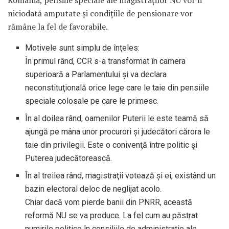
niciodată amputate şi condiţiile de pensionare vor
rămâne la fel de favorabile.
Motivele sunt simplu de înţeles:
În primul rând, CCR s-a transformat în camera
superioară a Parlamentului şi va declara
neconstituţională orice lege care le taie din pensiile
speciale colosale pe care le primesc.
În al doilea rând, oamenilor Puterii le este teamă să
ajungă pe mâna unor procurori şi judecători cărora le
taie din privilegii. Este o conivenţă între politic şi
Puterea judecătorească.
În al treilea rând, magistraţii votează şi ei, existând un
bazin electoral deloc de neglijat acolo.
Chiar dacă vom pierde banii din PNRR, această
reformă NU se va produce. La fel cum au păstrat
numirile politice în consiliile de administraţie ale