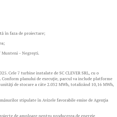
tă în faza de proiectare;
ea;
V Munteni – Negrești.
2025. Cele 7 turbine instalate de SC CLEVER SRL, cu o
. Conform planului de execuție, parcul va include platforme
 5 unități de stocare a câte 2.032 MWh, totalizând 10,16 MWh,
măsurilor stipulate în Avizele favorabile emise de Agenția
ă proiecte de amploare pentru producerea de energie