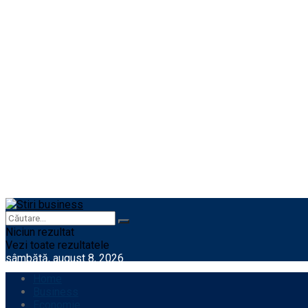
Niciun rezultat
Vezi toate rezultatele
sâmbătă, august 8, 2026
Home
Business
Economie