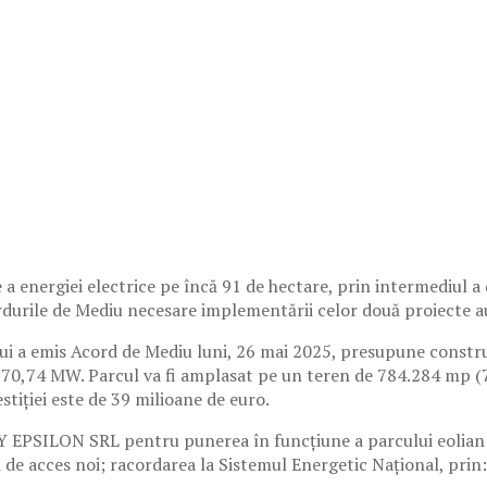
 a energiei electrice pe încă 91 de hectare, prin intermediul a d
ordurile de Mediu necesare implementării celor două proiecte 
ui a emis Acord de Mediu luni, 26 mai 2025, presupune construi
70,74 MW. Parcul va fi amplasat pe un teren de 784.284 mp (78
stiției este de 39 milioane de euro.
PSILON SRL pentru punerea în funcțiune a parcului eolian 
 de acces noi; racordarea la Sistemul Energetic Național, prin: