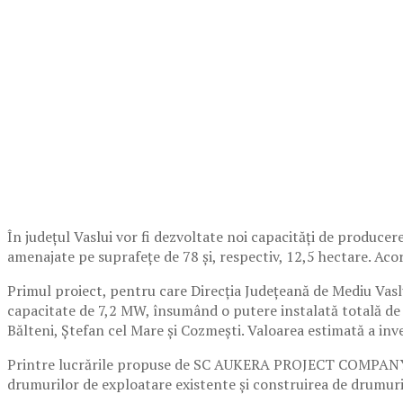
În județul Vaslui vor fi dezvoltate noi capacități de producere
amenajate pe suprafețe de 78 și, respectiv, 12,5 hectare. Ac
Primul proiect, pentru care Direcția Județeană de Mediu Vasl
capacitate de 7,2 MW, însumând o putere instalată totală de 
Bălteni, Ștefan cel Mare și Cozmești. Valoarea estimată a inve
Printre lucrările propuse de SC AUKERA PROJECT COMPANY E
drumurilor de exploatare existente și construirea de drumuri