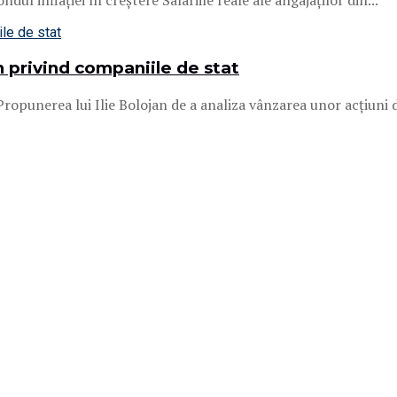
ul inflației în creștere Salariile reale ale angajaților din...
 privind companiile de stat
ropunerea lui Ilie Bolojan de a analiza vânzarea unor acțiuni d