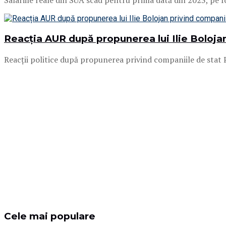
Salariile reale din SUA scad pentru prima dată din 2023, pe fond
Reacția AUR după propunerea lui Ilie Bolojan
Reacții politice după propunerea privind companiile de stat P
Cele mai populare