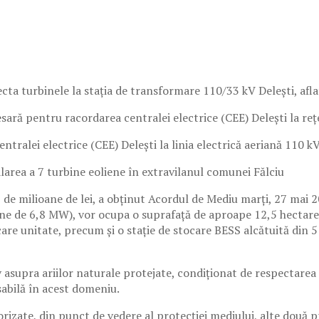
ecta turbinele la stația de transformare 110/33 kV Delești, afla
sară pentru racordarea centralei electrice (CEE) Delești la reț
ralei electrice (CEE) Delești la linia electrică aeriană 110 k
larea a 7 turbine eoliene în extravilanul comunei Fălciu
 de milioane de lei, a obținut Acordul de Mediu marți, 27 mai 
ine de 6,8 MW), vor ocupa o suprafață de aproape 12,5 hectare
care unitate, precum și o stație de stocare BESS alcătuită din
 asupra ariilor naturale protejate, condiționat de respectarea 
sabilă în acest domeniu.
utorizate, din punct de vedere al protecției mediului, alte dou