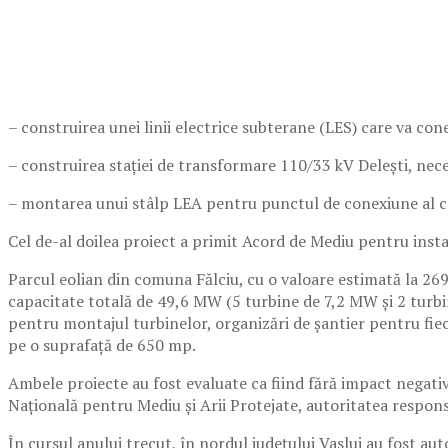
– construirea unei linii electrice subterane (LES) care va con
– construirea stației de transformare 110/33 kV Delești, nece
– montarea unui stâlp LEA pentru punctul de conexiune al cent
Cel de-al doilea proiect a primit Acord de Mediu pentru insta
Parcul eolian din comuna Fălciu, cu o valoare estimată la 269
capacitate totală de 49,6 MW (5 turbine de 7,2 MW și 2 turb
pentru montajul turbinelor, organizări de șantier pentru fie
pe o suprafață de 650 mp.
Ambele proiecte au fost evaluate ca fiind fără impact negativ
Națională pentru Mediu și Arii Protejate, autoritatea respon
În cursul anului trecut, în nordul județului Vaslui au fost a