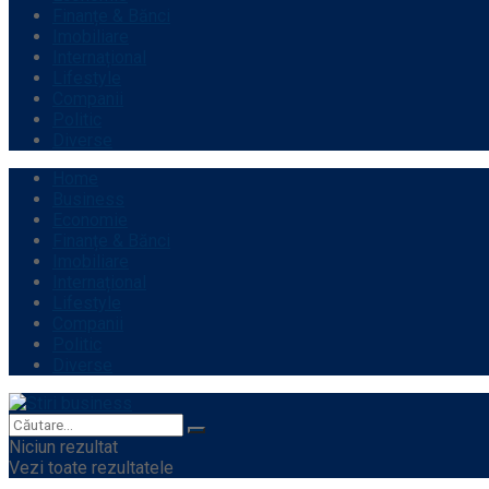
Finanțe & Bănci
Imobiliare
Internațional
Lifestyle
Companii
Politic
Diverse
Home
Business
Economie
Finanțe & Bănci
Imobiliare
Internațional
Lifestyle
Companii
Politic
Diverse
Niciun rezultat
Vezi toate rezultatele