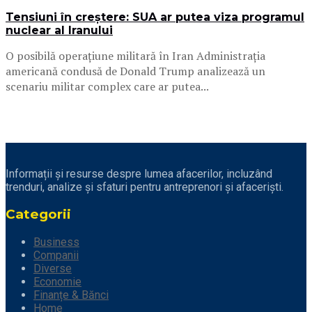
Tensiuni în creștere: SUA ar putea viza programul
nuclear al Iranului
O posibilă operațiune militară în Iran Administrația
americană condusă de Donald Trump analizează un
scenariu militar complex care ar putea...
Informații și resurse despre lumea afacerilor, incluzând
trenduri, analize și sfaturi pentru antreprenori și afaceriști.
Categorii
Business
Companii
Diverse
Economie
Finanțe & Bănci
Home