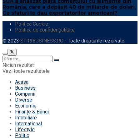
SUA a analizat piața comerțului cu alimente din
România, care a depășit 40 de miliarde de dolari.
Ce sfaturi le dau exportatorilor americani?
Politica Cookie
Politica de confidențialitate
© 2023
STIRIBUSINESS.RO
- Toate drepturile rezervate.
Niciun rezultat
Vezi toate rezultatele
Acasa
Business
Companii
Diverse
Economie
Finanțe & Bănci
Imobiliare
Internațional
Lifestyle
Politic