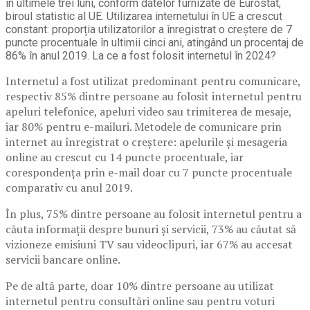
în ultimele trei luni, conform datelor furnizate de Eurostat,
biroul statistic al UE. Utilizarea internetului în UE a crescut
constant: proporția utilizatorilor a înregistrat o creștere de 7
puncte procentuale în ultimii cinci ani, atingând un procentaj de
86% în anul 2019. La ce a fost folosit internetul în 2024?
Internetul a fost utilizat predominant pentru comunicare,
respectiv 85% dintre persoane au folosit internetul pentru
apeluri telefonice, apeluri video sau trimiterea de mesaje,
iar 80% pentru e-mailuri. Metodele de comunicare prin
internet au înregistrat o creștere: apelurile și mesageria
online au crescut cu 14 puncte procentuale, iar
corespondența prin e-mail doar cu 7 puncte procentuale
comparativ cu anul 2019.
În plus, 75% dintre persoane au folosit internetul pentru a
căuta informații despre bunuri și servicii, 73% au căutat să
vizioneze emisiuni TV sau videoclipuri, iar 67% au accesat
servicii bancare online.
Pe de altă parte, doar 10% dintre persoane au utilizat
internetul pentru consultări online sau pentru voturi