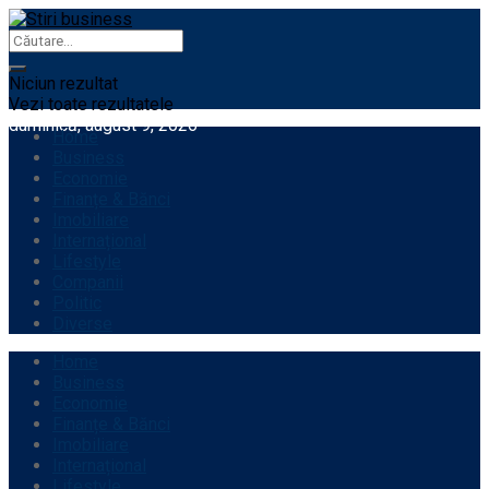
Niciun rezultat
Vezi toate rezultatele
duminică, august 9, 2026
Home
Business
Economie
Finanțe & Bănci
Imobiliare
Internațional
Lifestyle
Companii
Politic
Diverse
Home
Business
Economie
Finanțe & Bănci
Imobiliare
Internațional
Lifestyle