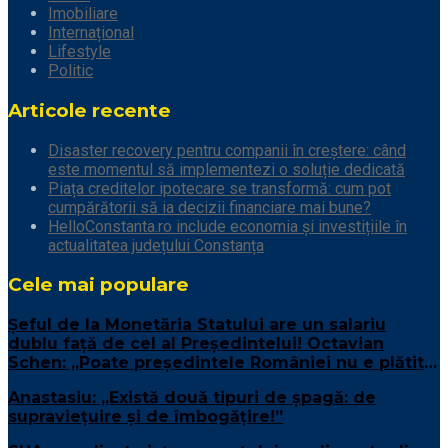
Imobiliare
Internațional
Lifestyle
Politic
Articole recente
Disaster recovery pentru companii în creștere: când
este momentul să implementezi o soluție dedicată
Piața creditelor ipotecare se transformă: cum pot
cumpărătorii să ia decizii financiare mai bune?
HelloConstanta.ro include economia și investițiile în
actualitatea județului Constanța
Cele mai populare
Șeful de la Monetăria Statului are un salariu
dublu față de cel al Președintelui! Octavian
Schen: „Poate președintele României nu e plătit
suficient”
Anastasiu: „Există două tipuri de șpagă: de
supraviețuire și de îmbogățire!”