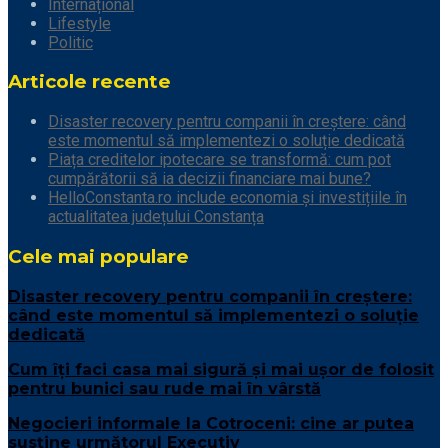
Internațional
Lifestyle
Politic
Articole recente
Disaster recovery pentru companii în creștere: când
este momentul să implementezi o soluție dedicată
Piața creditelor ipotecare se transformă: cum pot
cumpărătorii să ia decizii financiare mai bune?
HelloConstanta.ro include economia și investițiile în
actualitatea județului Constanța
Cele mai populare
Disaster recovery pentru companii în creștere:
când este momentul să implementezi o soluție
dedicată
Cum îți faci casa mai sigură și mai ușor de folosit
pentru bunici sau rude mai în vârstă
Negocieri informale la Cotroceni: cine ar putea
susține următorul Executiv