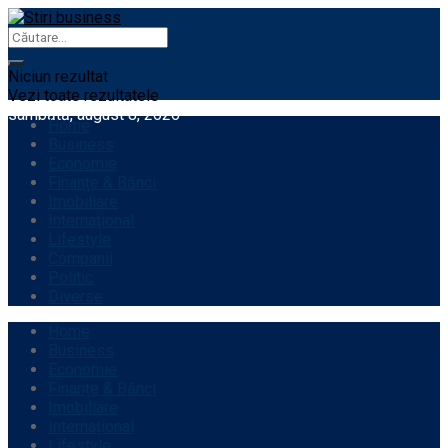
Niciun rezultat
Vezi toate rezultatele
sâmbătă, august 8, 2026
Home
Business
Economie
Finanțe & Bănci
Imobiliare
Internațional
Lifestyle
Companii
Politic
Diverse
Home
Business
Economie
Finanțe & Bănci
Imobiliare
Internațional
Lifestyle