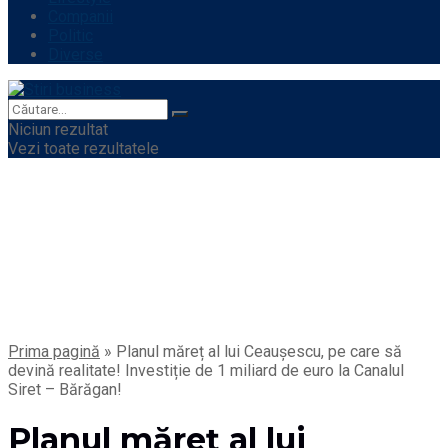
Companii
Politic
Diverse
Niciun rezultat
Vezi toate rezultatele
Prima pagină
»
Planul măreț al lui Ceaușescu, pe care să
devină realitate! Investiție de 1 miliard de euro la Canalul
Siret – Bărăgan!
Planul măreț al lui