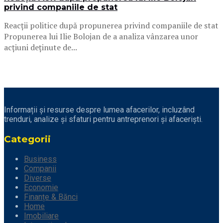
privind companiile de stat
Reacții politice după propunerea privind companiile de stat
Propunerea lui Ilie Bolojan de a analiza vânzarea unor
acțiuni deținute de...
Informații și resurse despre lumea afacerilor, incluzând
trenduri, analize și sfaturi pentru antreprenori și afaceriști.
Categorii
Business
Companii
Diverse
Economie
Finanțe & Bănci
Home
Imobiliare