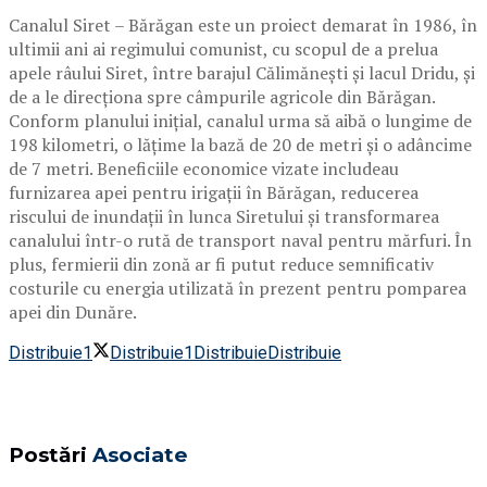
Canalul Siret – Bărăgan este un proiect demarat în 1986, în
ultimii ani ai regimului comunist, cu scopul de a prelua
apele râului Siret, între barajul Călimănești și lacul Dridu, și
de a le direcționa spre câmpurile agricole din Bărăgan.
Conform planului inițial, canalul urma să aibă o lungime de
198 kilometri, o lățime la bază de 20 de metri și o adâncime
de 7 metri. Beneficiile economice vizate includeau
furnizarea apei pentru irigații în Bărăgan, reducerea
riscului de inundații în lunca Siretului și transformarea
canalului într-o rută de transport naval pentru mărfuri. În
plus, fermierii din zonă ar fi putut reduce semnificativ
costurile cu energia utilizată în prezent pentru pomparea
apei din Dunăre.
Distribuie
1
Distribuie
1
Distribuie
Distribuie
Postări
Asociate