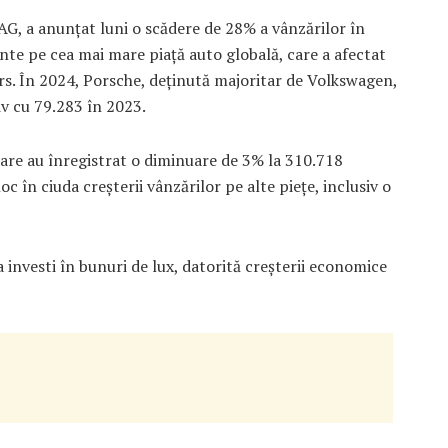
G, a anunțat luni o scădere de 28% a vânzărilor în
ente pe cea mai mare piață auto globală, care a afectat
s. În 2024, Porsche, deținută majoritar de Volkswagen,
v cu 79.283 în 2023.
care au înregistrat o diminuare de 3% la 310.718
c în ciuda creșterii vânzărilor pe alte piețe, inclusiv o
 investi în bunuri de lux, datorită creșterii economice