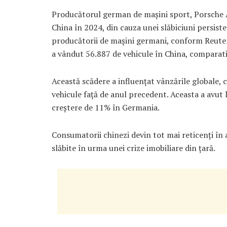
Producătorul german de mașini sport, Porsche A
China în 2024, din cauza unei slăbiciuni persist
producătorii de mașini germani, conform Reuter
a vândut 56.887 de vehicule în China, comparati
Această scădere a influențat vânzările globale, 
vehicule față de anul precedent. Aceasta a avut lo
creștere de 11% în Germania.
Consumatorii chinezi devin tot mai reticenți în a
slăbite în urma unei crize imobiliare din țară.