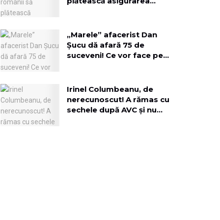
plătească asigurarea
obligatorie, pe lângă
toate impozitele la timp!’
„Marele” afacerist Dan
Șucu dă afară 75 de
suceveni! Ce vor face pe
terenul fostei fabrici de
mobilă?
Irinel Columbeanu, de
nerecunoscut! A rămas cu
sechele după AVC și nu
mai vede cu un ochi:
„Viciul meu au fost
femeile”