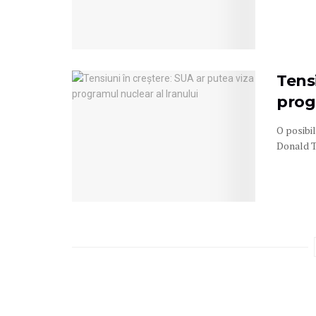
Tensi
prog
O posibi
Donald T