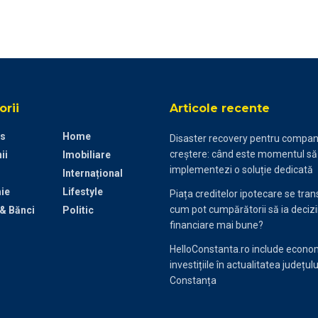
rii
Articole recente
s
Home
Disaster recovery pentru compani
creștere: când este momentul să
ii
Imobiliare
implementezi o soluție dedicată
Internațional
ie
Lifestyle
Piața creditelor ipotecare se tra
cum pot cumpărătorii să ia decizi
 & Bănci
Politic
financiare mai bune?
HelloConstanta.ro include econom
investițiile în actualitatea județulu
Constanța