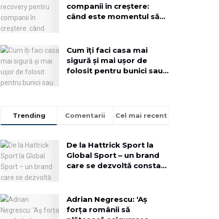
companii în creștere:
când este momentul să
implementezi o soluție
dedicată
Cum îți faci casa mai
sigură și mai ușor de
folosit pentru bunici sau
rude mai în vârstă
Trending
Comentarii
Cel mai recent
De la Hattrick Sport la
Global Sport – un brand
care se dezvoltă constant
pentru a aduce oamenii
mai aproape
Adrian Negrescu: ‘Aș
forța românii să