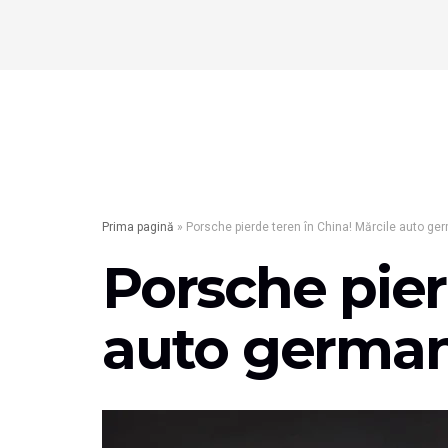
Prima pagină
»
Porsche pierde teren în China! Mărcile auto ge
Porsche pier
auto german