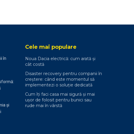
Cele mai populare
i în
Noua Dacia electrică: cum arată și
cât costă
Disaster recovery pentru companii în
creștere: când este momentul să
nsformă:
implementezi o soluție dedicată
i
Cum îți faci casa mai sigură și mai
ușor de folosit pentru bunici sau
ia și
rude mai în vârstă
i