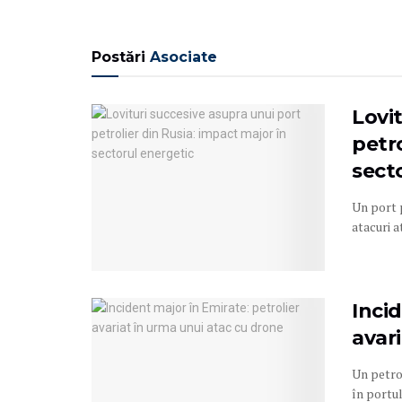
Postări
Asociate
Lovi
petro
sect
Un port 
atacuri a
Incid
avar
Un petrol
în portul