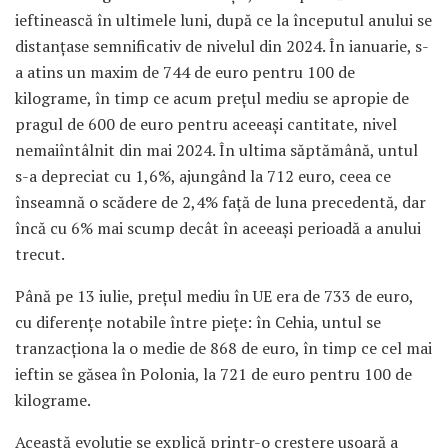
ieftinească în ultimele luni, după ce la începutul anului se
distanțase semnificativ de nivelul din 2024. În ianuarie, s-
a atins un maxim de 744 de euro pentru 100 de
kilograme, în timp ce acum prețul mediu se apropie de
pragul de 600 de euro pentru aceeași cantitate, nivel
nemaiîntâlnit din mai 2024. În ultima săptămână, untul
s-a depreciat cu 1,6%, ajungând la 712 euro, ceea ce
înseamnă o scădere de 2,4% față de luna precedentă, dar
încă cu 6% mai scump decât în aceeași perioadă a anului
trecut.
Până pe 13 iulie, prețul mediu în UE era de 733 de euro,
cu diferențe notabile între piețe: în Cehia, untul se
tranzacționa la o medie de 868 de euro, în timp ce cel mai
ieftin se găsea în Polonia, la 721 de euro pentru 100 de
kilograme.
Această evoluție se explică printr-o creștere ușoară a