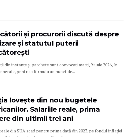
ătorii și procurorii discută despre
izare și statutul puterii
cătorești
ii din instanțe și parchete sunt convocați marți, 9 iunie 2026, în
enerale, pentru a formula un punct de...
ația lovește din nou bugetele
canilor. Salariile reale, prima
re din ultimii trei ani
 reale din SUA scad pentru prima dată din 2023, pe fondul inflației