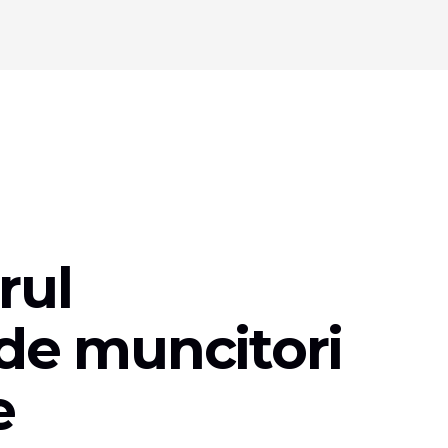
rul
 de muncitori
e