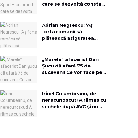
care se dezvoltă constant
pentru a aduce oamenii
mai aproape
Adrian Negrescu: ‘Aș
forța românii să
plătească asigurarea
obligatorie, pe lângă
toate impozitele la timp!’
„Marele” afacerist Dan
Șucu dă afară 75 de
suceveni! Ce vor face pe
terenul fostei fabrici de
mobilă?
Irinel Columbeanu, de
nerecunoscut! A rămas cu
sechele după AVC și nu
mai vede cu un ochi:
„Viciul meu au fost
femeile”