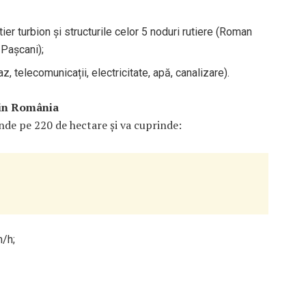
ier turbion și structurile celor 5 noduri rutiere (Roman
 Pașcani);
z, telecomunicații, electricitate, apă, canalizare).
din România
inde pe 220 de hectare și va cuprinde:
m/h;