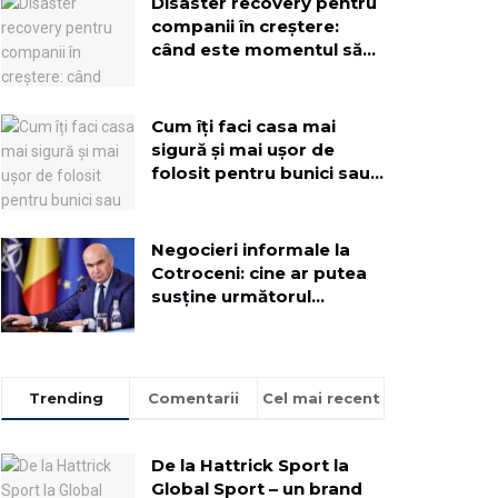
Disaster recovery pentru
companii în creștere:
când este momentul să
implementezi o soluție
dedicată
Cum îți faci casa mai
sigură și mai ușor de
folosit pentru bunici sau
rude mai în vârstă
Negocieri informale la
Cotroceni: cine ar putea
susține următorul
Executiv
Trending
Comentarii
Cel mai recent
De la Hattrick Sport la
Global Sport – un brand