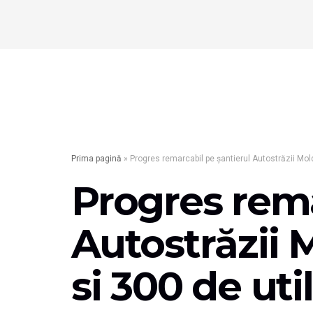
Prima pagină
»
Progres remarcabil pe șantierul Autostrăzii Mol
Progres rema
Autostrăzii 
si 300 de uti