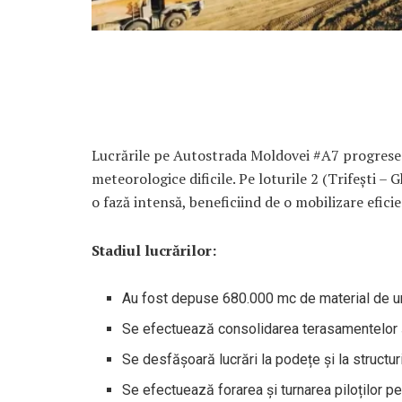
Lucrările pe Autostrada Moldovei #A7 progreseaz
meteorologice dificile. Pe loturile 2 (Trifești – Gh
o fază intensă, beneficiind de o mobilizare efici
Stadiul lucrărilor:
Au fost depuse 680.000 mc de material de um
Se efectuează consolidarea terasamentelor și
Se desfășoară lucrări la podețe și la structuri
Se efectuează forarea și turnarea piloților pen