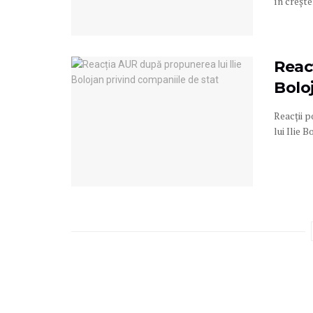
în creșter
Reac
Bolo
Reacții 
lui Ilie 