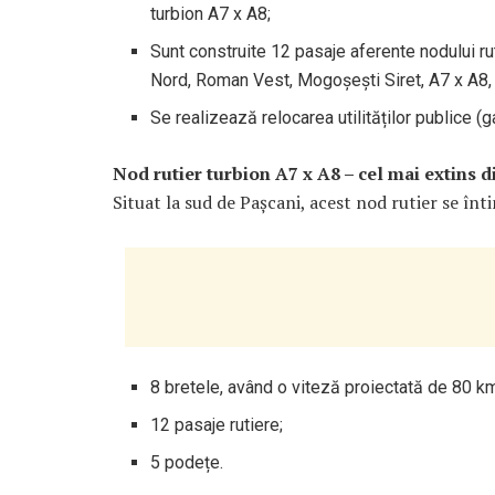
turbion A7 x A8;
Sunt construite 12 pasaje aferente nodului rut
Nord, Roman Vest, Mogoșești Siret, A7 x A8,
Se realizează relocarea utilităților publice (ga
Nod rutier turbion A7 x A8 – cel mai extins 
Situat la sud de Pașcani, acest nod rutier se înt
8 bretele, având o viteză proiectată de 80 k
12 pasaje rutiere;
5 podețe.