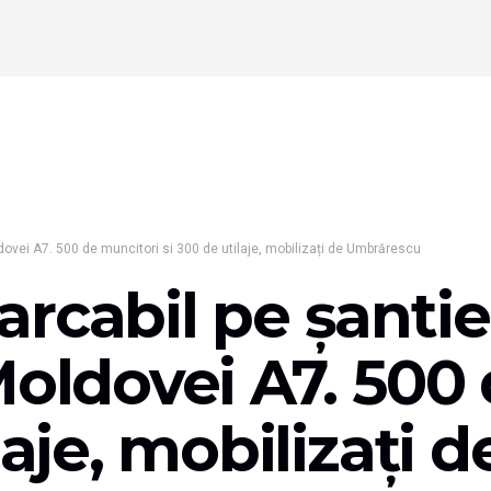
dovei A7. 500 de muncitori si 300 de utilaje, mobilizați de Umbrărescu
rcabil pe șantie
Moldovei A7. 500
laje, mobilizați d