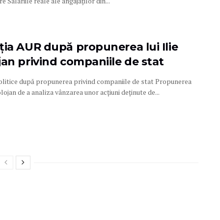
e Salariile reale ale angajaților din...
ția AUR după propunerea lui Ilie
jan privind companiile de stat
politice după propunerea privind companiile de stat Propunerea
Bolojan de a analiza vânzarea unor acțiuni deținute de...