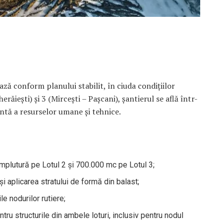
ă conform planului stabilit, în ciuda condițiilor
erăiești) și 3 (Mircești – Pașcani), șantierul se află într-
entă a resurselor umane și tehnice.
plutură pe Lotul 2 și 700.000 mc pe Lotul 3;
 aplicarea stratului de formă din balast;
le nodurilor rutiere;
tru structurile din ambele loturi, inclusiv pentru nodul