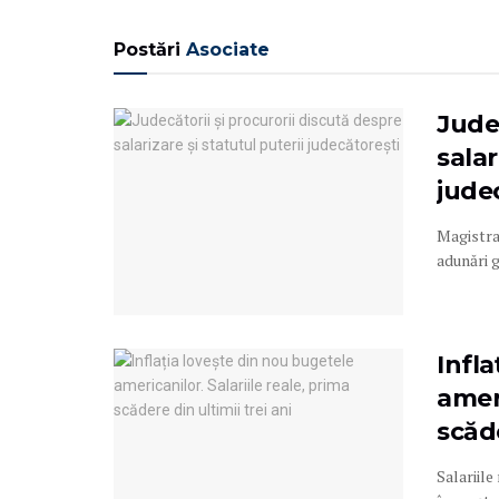
Postări
Asociate
Judec
salar
jude
Magistraț
adunări g
Infl
ameri
scăde
Salariile