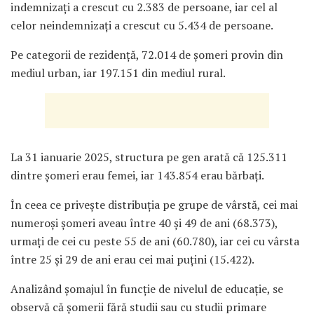
indemnizați a crescut cu 2.383 de persoane, iar cel al
celor neindemnizați a crescut cu 5.434 de persoane.
Pe categorii de rezidență, 72.014 de șomeri provin din
mediul urban, iar 197.151 din mediul rural.
La 31 ianuarie 2025, structura pe gen arată că 125.311
dintre șomeri erau femei, iar 143.854 erau bărbați.
În ceea ce privește distribuția pe grupe de vârstă, cei mai
numeroși șomeri aveau între 40 și 49 de ani (68.373),
urmați de cei cu peste 55 de ani (60.780), iar cei cu vârsta
între 25 și 29 de ani erau cei mai puțini (15.422).
Analizând șomajul în funcție de nivelul de educație, se
observă că șomerii fără studii sau cu studii primare