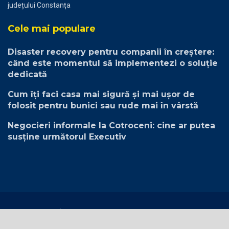
județului Constanța
Cele mai populare
Disaster recovery pentru companii în creștere:
când este momentul să implementezi o soluție
dedicată
Cum îți faci casa mai sigură și mai ușor de
folosit pentru bunici sau rude mai în vârstă
Negocieri informale la Cotroceni: cine ar putea
susține următorul Executiv
Politica Cookie
Politica de confidențialitate
© 2023
STIRIBUSINESS.RO
- Toate drepturile rezervate.