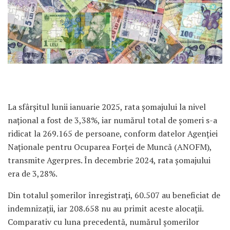
La sfârșitul lunii ianuarie 2025, rata șomajului la nivel
național a fost de 3,38%, iar numărul total de șomeri s-a
ridicat la 269.165 de persoane, conform datelor Agenției
Naționale pentru Ocuparea Forței de Muncă (ANOFM),
transmite Agerpres. În decembrie 2024, rata șomajului
era de 3,28%.
Din totalul șomerilor înregistrați, 60.507 au beneficiat de
indemnizații, iar 208.658 nu au primit aceste alocații.
Comparativ cu luna precedentă, numărul șomerilor