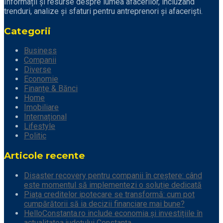
Informații și resurse despre lumea afacerilor, incluzând
trenduri, analize și sfaturi pentru antreprenori și afaceriști.
Categorii
Business
Companii
Diverse
Economie
Finanțe & Bănci
Home
Imobiliare
Internațional
Lifestyle
Politic
Articole recente
Disaster recovery pentru companii în creștere: când
este momentul să implementezi o soluție dedicată
Piața creditelor ipotecare se transformă: cum pot
cumpărătorii să ia decizii financiare mai bune?
HelloConstanta.ro include economia și investițiile în
actualitatea județului Constanța