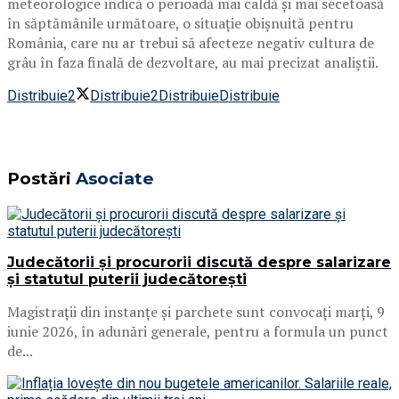
meteorologice indică o perioadă mai caldă și mai secetoasă
în săptămânile următoare, o situație obișnuită pentru
România, care nu ar trebui să afecteze negativ cultura de
grâu în faza finală de dezvoltare, au mai precizat analiștii.
Distribuie
2
Distribuie
2
Distribuie
Distribuie
Postări
Asociate
Judecătorii și procurorii discută despre salarizare
și statutul puterii judecătorești
Magistrații din instanțe și parchete sunt convocați marți, 9
iunie 2026, în adunări generale, pentru a formula un punct
de...