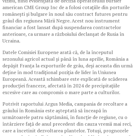
vizibil, fiind evidențiată de decizia operatorului bursier
american CME Group Inc de a folosi cotațiile din porturile
românești și bulgare în noul său contract futures pentru
grâul din regiunea Mării Negre. Acest nou instrument
financiar a fost lansat după suspendarea contractelor
anterioare, ca urmare a războiului declanșat de Rusia în
Ucraina.
Datele Comisiei Europene arată că, de la începutul
sezonului agricol actual și până în luna aprilie, România a
depășit Franța la exporturile de grâu, deși aceasta din urmă
deține în mod tradițional poziția de lider în Uniunea
Europeană. Această schimbare este explicată de scăderea
producției franceze, afectată în 2024 de precipitațiile
excesive care au compromis o mare parte a culturilor.
Potrivit raportului Argus Media, campania de recoltare a
grâului în România este așteptată să înceapă în
următoarele patru săptămâni, în funcție de regiune, cu o
întârziere față de anul precedent din cauza vremii mai reci,
care a încetinit dezvoltarea plantelor. Totuși, prognozele