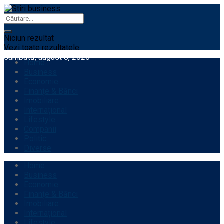
Niciun rezultat
Vezi toate rezultatele
sâmbătă, august 8, 2026
Home
Business
Economie
Finanțe & Bănci
Imobiliare
Internațional
Lifestyle
Companii
Politic
Diverse
Home
Business
Economie
Finanțe & Bănci
Imobiliare
Internațional
Lifestyle