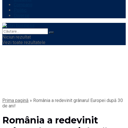
Companii
Politic
Diverse
Niciun rezultat
Vezi toate rezultatele
Prima pagină
»
România a redevinit grânarul Europei după 30
de ani!
România a redevinit