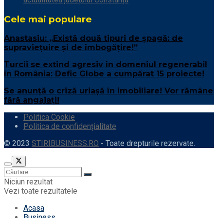
Cele mai populare
Anastasiu: „Există două tipuri de șpagă: de
supraviețuire și de îmbogățire!”
Turcii se extind agresiv în domeniul regenerabil
în România: Defic Globe a cumpărat 15 proiecte!
Se anunță o criză uriașă în imobiliare! Vor rămâne
fără angajați!
Politica Cookie
Politica de confidențialitate
© 2023
STIRIBUSINESS.RO
- Toate drepturile rezervate.
Niciun rezultat
Vezi toate rezultatele
Acasa
Business