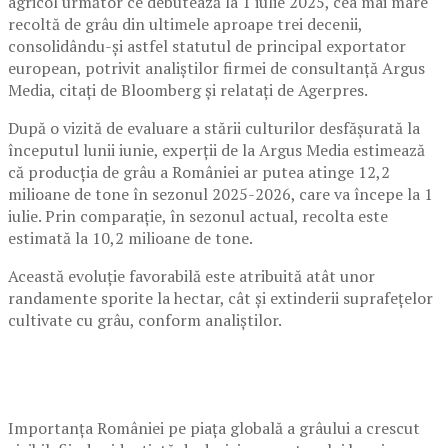
agricol următor ce debutează la 1 iulie 2025, cea mai mare
recoltă de grâu din ultimele aproape trei decenii,
consolidându-și astfel statutul de principal exportator
european, potrivit analiștilor firmei de consultanță Argus
Media, citați de Bloomberg și relatați de Agerpres.
După o vizită de evaluare a stării culturilor desfășurată la
începutul lunii iunie, experții de la Argus Media estimează
că producția de grâu a României ar putea atinge 12,2
milioane de tone în sezonul 2025-2026, care va începe la 1
iulie. Prin comparație, în sezonul actual, recolta este
estimată la 10,2 milioane de tone.
Această evoluție favorabilă este atribuită atât unor
randamente sporite la hectar, cât și extinderii suprafețelor
cultivate cu grâu, conform analiștilor.
Importanța României pe piața globală a grâului a crescut