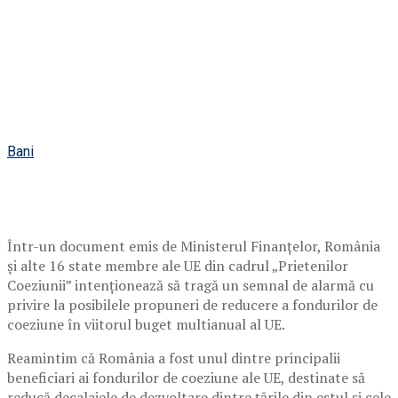
Bani
Într-un document emis de Ministerul Finanțelor, România
și alte 16 state membre ale UE din cadrul „Prietenilor
Coeziunii” intenționează să tragă un semnal de alarmă cu
privire la posibilele propuneri de reducere a fondurilor de
coeziune în viitorul buget multianual al UE.
Reamintim că România a fost unul dintre principalii
beneficiari ai fondurilor de coeziune ale UE, destinate să
reducă decalajele de dezvoltare dintre țările din estul și cele