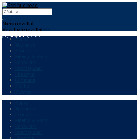
Niciun rezultat
Vezi toate rezultatele
joi, august 6, 2026
Home
Business
Economie
Finanțe & Bănci
Imobiliare
Internațional
Lifestyle
Companii
Politic
Diverse
Home
Business
Economie
Finanțe & Bănci
Imobiliare
Internațional
Lifestyle