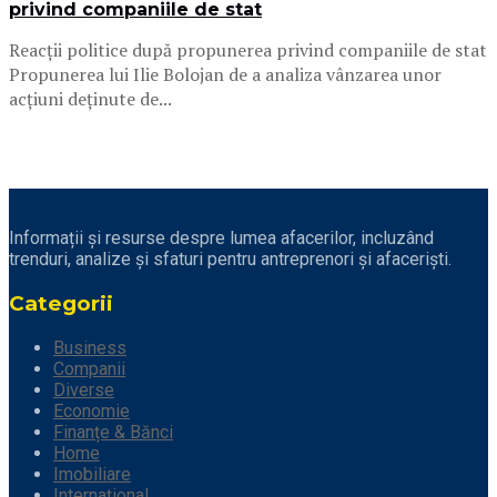
privind companiile de stat
Reacții politice după propunerea privind companiile de stat
Propunerea lui Ilie Bolojan de a analiza vânzarea unor
acțiuni deținute de...
Informații și resurse despre lumea afacerilor, incluzând
trenduri, analize și sfaturi pentru antreprenori și afaceriști.
Categorii
Business
Companii
Diverse
Economie
Finanțe & Bănci
Home
Imobiliare
Internațional