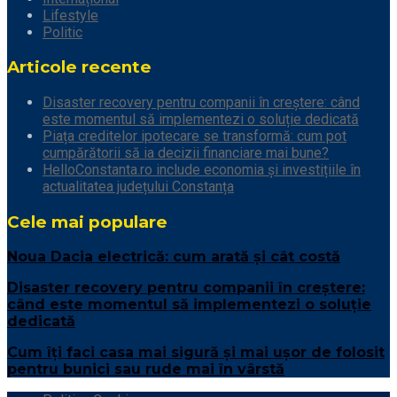
Lifestyle
Politic
Articole recente
Disaster recovery pentru companii în creștere: când
este momentul să implementezi o soluție dedicată
Piața creditelor ipotecare se transformă: cum pot
cumpărătorii să ia decizii financiare mai bune?
HelloConstanta.ro include economia și investițiile în
actualitatea județului Constanța
Cele mai populare
Noua Dacia electrică: cum arată și cât costă
Disaster recovery pentru companii în creștere:
când este momentul să implementezi o soluție
dedicată
Cum îți faci casa mai sigură și mai ușor de folosit
pentru bunici sau rude mai în vârstă