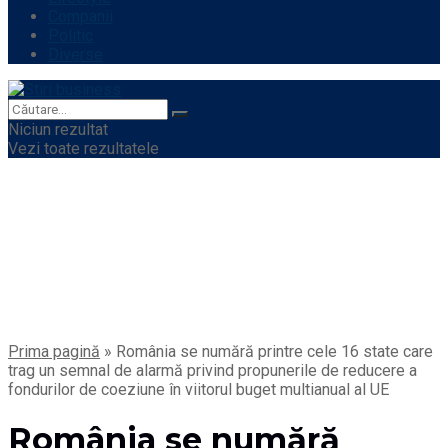
Companii
Politic
Diverse
Niciun rezultat
Vezi toate rezultatele
Prima pagină
»
România se numără printre cele 16 state care
trag un semnal de alarmă privind propunerile de reducere a
fondurilor de coeziune în viitorul buget multianual al UE
România se numără