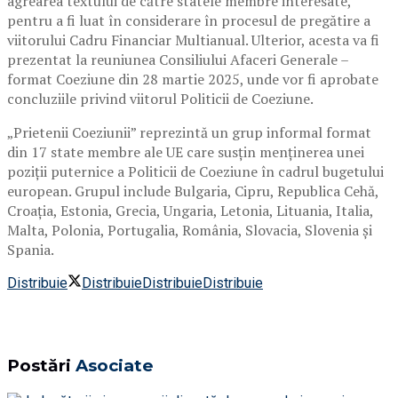
agrearea textului de către statele membre interesate,
pentru a fi luat în considerare în procesul de pregătire a
viitorului Cadru Financiar Multianual. Ulterior, acesta va fi
prezentat la reuniunea Consiliului Afaceri Generale –
format Coeziune din 28 martie 2025, unde vor fi aprobate
concluziile privind viitorul Politicii de Coeziune.
„Prietenii Coeziunii” reprezintă un grup informal format
din 17 state membre ale UE care susțin menținerea unei
poziții puternice a Politicii de Coeziune în cadrul bugetului
european. Grupul include Bulgaria, Cipru, Republica Cehă,
Croația, Estonia, Grecia, Ungaria, Letonia, Lituania, Italia,
Malta, Polonia, Portugalia, România, Slovacia, Slovenia și
Spania.
Distribuie
Distribuie
Distribuie
Distribuie
Postări
Asociate