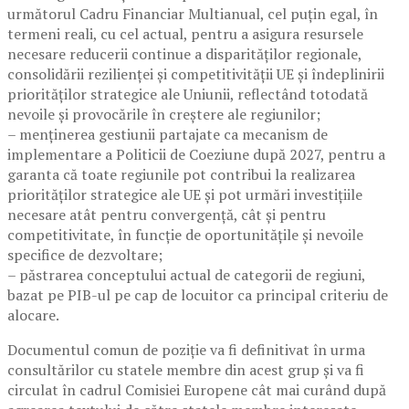
următorul Cadru Financiar Multianual, cel puțin egal, în
termeni reali, cu cel actual, pentru a asigura resursele
necesare reducerii continue a disparităților regionale,
consolidării rezilienței și competitivității UE și îndeplinirii
priorităților strategice ale Uniunii, reflectând totodată
nevoile și provocările în creștere ale regiunilor;
– menținerea gestiunii partajate ca mecanism de
implementare a Politicii de Coeziune după 2027, pentru a
garanta că toate regiunile pot contribui la realizarea
priorităților strategice ale UE și pot urmări investițiile
necesare atât pentru convergență, cât și pentru
competitivitate, în funcție de oportunitățile și nevoile
specifice de dezvoltare;
– păstrarea conceptului actual de categorii de regiuni,
bazat pe PIB-ul pe cap de locuitor ca principal criteriu de
alocare.
Documentul comun de poziție va fi definitivat în urma
consultărilor cu statele membre din acest grup și va fi
circulat în cadrul Comisiei Europene cât mai curând după