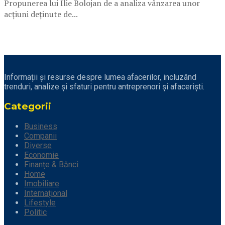
Propunerea lui Ilie Bolojan de a analiza vânzarea unor
acțiuni deținute de...
Informații și resurse despre lumea afacerilor, incluzând
trenduri, analize și sfaturi pentru antreprenori și afaceriști.
Categorii
Business
Companii
Diverse
Economie
Finanțe & Bănci
Home
Imobiliare
Internațional
Lifestyle
Politic