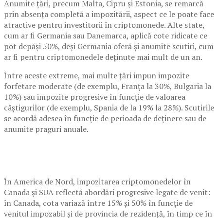
Anumite țări, precum Malta, Cipru și Estonia, se remarcă
prin absența completă a impozitării, aspect ce le poate face
atractive pentru investitorii în criptomonede. Alte state,
cum ar fi Germania sau Danemarca, aplică cote ridicate ce
pot depăși 50%, deși Germania oferă și anumite scutiri, cum
ar fi pentru criptomonedele deținute mai mult de un an.
Între aceste extreme, mai multe țări impun impozite
forfetare moderate (de exemplu, Franța la 30%, Bulgaria la
10%) sau impozite progresive în funcție de valoarea
câștigurilor (de exemplu, Spania de la 19% la 28%). Scutirile
se acordă adesea în funcție de perioada de deținere sau de
anumite praguri anuale.
În America de Nord, impozitarea criptomonedelor în
Canada și SUA reflectă abordări progresive legate de venit:
în Canada, cota variază între 15% și 50% în funcție de
venitul impozabil și de provincia de rezidență, în timp ce în