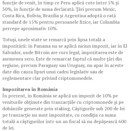
funcție de venit, în timp ce Peru aplică cote între 5% și
30%, în funcție de suma declarată. Țări precum Mexic,
Costa Rica, Bolivia, Brazilia și Argentina adoptă o rată
standard de 15% pentru persoanele fizice, iar Columbia
percepe aproximativ 10%.
Totuși, unele state se remarcă prin lipsa totală a
impozitării: în Panama nu se aplică niciun impozit, iar în El
Salvador, unde Bitcoin are curs legal, impozitarea este de
asemenea zero. Este de remarcat faptul că multe țări din
regiune, precum Paraguay sau Uruguay, nu apar în aceste
date din cauza lipsei unui cadru legislativ sau de
reglementare clar privind criptomonedele.
Impozitarea în România
În prezent, în România se aplică un impozit de 10% pe
veniturile obținute din tranzacțiile cu criptomonede și pe
dobânzile generate prin staking. Câștigurile sub 200 de lei
pe tranzacție nu sunt impozitate, cu condiția ca suma
totală a câștigurilor într-un an fiscal să nu depășească 600
de lei.