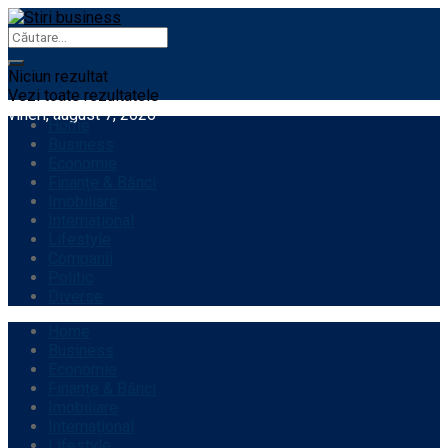
Niciun rezultat
Vezi toate rezultatele
vineri, august 7, 2026
Home
Business
Economie
Finanțe & Bănci
Imobiliare
Internațional
Lifestyle
Companii
Politic
Diverse
Home
Business
Economie
Finanțe & Bănci
Imobiliare
Internațional
Lifestyle