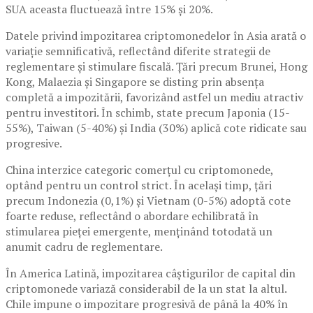
SUA aceasta fluctuează între 15% și 20%.
Datele privind impozitarea criptomonedelor în Asia arată o
variație semnificativă, reflectând diferite strategii de
reglementare și stimulare fiscală. Țări precum Brunei, Hong
Kong, Malaezia și Singapore se disting prin absența
completă a impozitării, favorizând astfel un mediu atractiv
pentru investitori. În schimb, state precum Japonia (15-
55%), Taiwan (5-40%) și India (30%) aplică cote ridicate sau
progresive.
China interzice categoric comerțul cu criptomonede,
optând pentru un control strict. În același timp, țări
precum Indonezia (0,1%) și Vietnam (0-5%) adoptă cote
foarte reduse, reflectând o abordare echilibrată în
stimularea pieței emergente, menținând totodată un
anumit cadru de reglementare.
În America Latină, impozitarea câștigurilor de capital din
criptomonede variază considerabil de la un stat la altul.
Chile impune o impozitare progresivă de până la 40% în