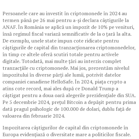
Persoanele care au investit în criptomonede în 2024 au
termen până pe 26 mai pentru a-și declara câștigurile la
ANAF. În România se aplică un impozit de 10% pe venituri,
însă regimul fiscal variază semnificativ de la o țară la alta.
De exemplu, unele state impun cote ridicate pentru
câștigurile de capital din tranzacționarea criptomonedelor,
în timp ce altele oferă scutiri totale pentru activele
digitale. Totodată, mai multe țări au interzis complet
tranzacțiile cu criptomonede. Mai jos, prezentăm nivelul
impozitului în diverse părți ale lumii, potrivit datelor
companiei canadiene HelloSafe. În 2024, piața crypto a
atins cote record, mai ales după ce Donald Trump a
câștigat pentru a doua oară alegerile prezidențiale din SUA.
Pe 5 decembrie 2024, prețul Bitcoin a depășit pentru prima
dată pragul psihologic de 100.000 de dolari, dublu față de
valoarea din februarie 2024.
Impozitarea câștigurilor de capital din criptomonede în
Europa evidențiază o diversitate mare a politicilor fiscale.