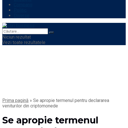
Companii
Politic
Diverse
Niciun rezultat
Vezi toate rezultatele
Prima pagină
»
Se apropie termenul pentru declararea
veniturilor din criptomonede
Se apropie termenul