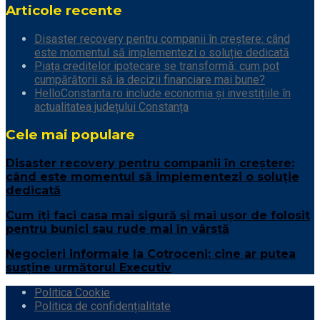
Articole recente
Disaster recovery pentru companii în creștere: când
este momentul să implementezi o soluție dedicată
Piața creditelor ipotecare se transformă: cum pot
cumpărătorii să ia decizii financiare mai bune?
HelloConstanta.ro include economia și investițiile în
actualitatea județului Constanța
Cele mai populare
Disaster recovery pentru companii în creștere:
când este momentul să implementezi o soluție
dedicată
Cum îți faci casa mai sigură și mai ușor de folosit
pentru bunici sau rude mai în vârstă
Negocieri informale la Cotroceni: cine ar putea
susține următorul Executiv
Politica Cookie
Politica de confidențialitate