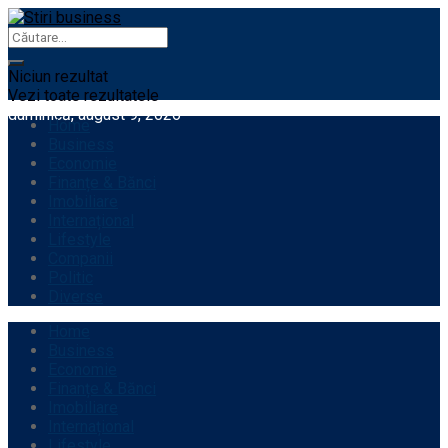
Niciun rezultat
Vezi toate rezultatele
duminică, august 9, 2026
Home
Business
Economie
Finanțe & Bănci
Imobiliare
Internațional
Lifestyle
Companii
Politic
Diverse
Home
Business
Economie
Finanțe & Bănci
Imobiliare
Internațional
Lifestyle