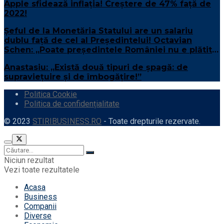
Apple sfidează inflaţia! Creştere de 47% față de
2022!
Șeful de la Monetăria Statului are un salariu
dublu față de cel al Președintelui! Octavian
Schen: „Poate președintele României nu e plătit
suficient”
Anastasiu: „Există două tipuri de șpagă: de
supraviețuire și de îmbogățire!”
Politica Cookie
Politica de confidențialitate
© 2023
STIRIBUSINESS.RO
- Toate drepturile rezervate.
Niciun rezultat
Vezi toate rezultatele
Acasa
Business
Companii
Diverse