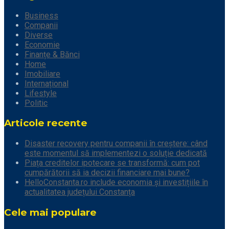
Business
Companii
Diverse
Economie
Finanțe & Bănci
Home
Imobiliare
Internațional
Lifestyle
Politic
Articole recente
Disaster recovery pentru companii în creștere: când
este momentul să implementezi o soluție dedicată
Piața creditelor ipotecare se transformă: cum pot
cumpărătorii să ia decizii financiare mai bune?
HelloConstanta.ro include economia și investițiile în
actualitatea județului Constanța
Cele mai populare