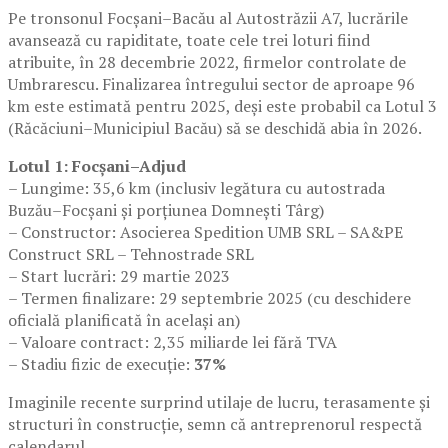
Pe tronsonul Focșani–Bacău al Autostrăzii A7, lucrările
avansează cu rapiditate, toate cele trei loturi fiind
atribuite, în 28 decembrie 2022, firmelor controlate de
Umbrarescu. Finalizarea întregului sector de aproape 96
km este estimată pentru 2025, deși este probabil ca Lotul 3
(Răcăciuni–Municipiul Bacău) să se deschidă abia în 2026.
Lotul 1: Focșani–Adjud
– Lungime: 35,6 km (inclusiv legătura cu autostrada
Buzău–Focșani şi porţiunea Domneşti Târg)
– Constructor: Asocierea Spedition UMB SRL – SA&PE
Construct SRL – Tehnostrade SRL
– Start lucrări: 29 martie 2023
– Termen finalizare: 29 septembrie 2025 (cu deschidere
oficială planificată în același an)
– Valoare contract: 2,35 miliarde lei fără TVA
– Stadiu fizic de execuție:
37%
Imaginile recente surprind utilaje de lucru, terasamente şi
structuri în construcție, semn că antreprenorul respectă
calendarul.