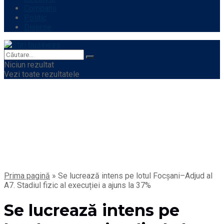
Companii
Politic
Diverse
Niciun rezultat
Vezi toate rezultatele
Prima pagină
»
Se lucrează intens pe lotul Focșani–Adjud al
A7. Stadiul fizic al execuției a ajuns la 37%
Se lucrează intens pe