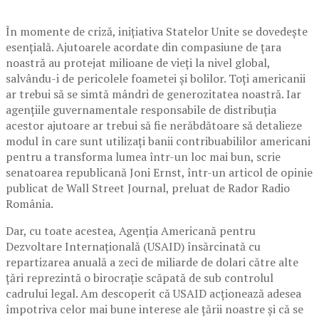
În momente de criză, inițiativa Statelor Unite se dovedește
esențială. Ajutoarele acordate din compasiune de țara
noastră au protejat milioane de vieți la nivel global,
salvându-i de pericolele foametei și bolilor. Toți americanii
ar trebui să se simtă mândri de generozitatea noastră. Iar
agențiile guvernamentale responsabile de distribuția
acestor ajutoare ar trebui să fie nerăbdătoare să detalieze
modul în care sunt utilizați banii contribuabililor americani
pentru a transforma lumea într-un loc mai bun, scrie
senatoarea republicană Joni Ernst, într-un articol de opinie
publicat de Wall Street Journal, preluat de Rador Radio
România.
Dar, cu toate acestea, Agenția Americană pentru
Dezvoltare Internațională (USAID) însărcinată cu
repartizarea anuală a zeci de miliarde de dolari către alte
țări reprezintă o birocrație scăpată de sub controlul
cadrului legal. Am descoperit că USAID acționează adesea
împotriva celor mai bune interese ale țării noastre și că se