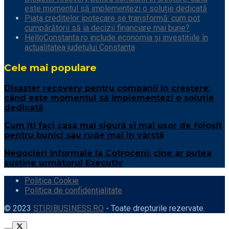
este momentul să implementezi o soluție dedicată
Piața creditelor ipotecare se transformă: cum pot
cumpărătorii să ia decizii financiare mai bune?
HelloConstanta.ro include economia și investițiile în
actualitatea județului Constanța
Cele mai populare
Disaster recovery pentru companii în creștere:
când este momentul să implementezi o soluție
dedicată
Cum îți faci casa mai sigură și mai ușor de folosit
pentru bunici sau rude mai în vârstă
Negocieri informale la Cotroceni: cine ar putea
susține următorul Executiv
Politica Cookie
Politica de confidențialitate
© 2023
STIRIBUSINESS.RO
- Toate drepturile rezervate.