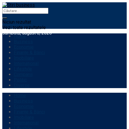
Niciun rezultat
Vezi toate rezultatele
sâmbătă, august 8, 2026
Home
Business
Economie
Finanțe & Bănci
Imobiliare
Internațional
Lifestyle
Companii
Politic
Diverse
Home
Business
Economie
Finanțe & Bănci
Imobiliare
Internațional
Lifestyle