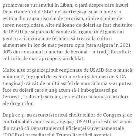
promovarea turismului în Liban, o țară despre care însuși
Departamentul de Stat ne avertizează că ar fi bine s-o
evităm din cauza riscului de terorism, răpire și mine de
teren neexplodate. Alte milioane de dolari au fost cheltuite
de USAID pe săparea de canale de irigație în Afganistan
pentru a-i încuraja pe fermieri să treacă la culturi
alimentare în loc de mac pentru opiu [țara asigura în 2021
90% din consumul planetar de heroină – n.trad.]. Rezultat:
culturile de mac aproape s-au dublat.
Multe alte organizații subvenționate de USAID fac o muncă
minunată, îngrijind de exemplu orfani și bolnavi de SIDA.
Imaginați-vă cât de multă astfel de muncă bună s-ar putea
face cu dolarii care ajung acum să-i îmbogățească pe
teroriști, traficanți sexuali, cercetători nebuni și carteluri
ale drogurilor.
După ce și-au ascuns istoricul cheltuielilor de Congres și de
contribuabilii americani, angajații USAID protestează acum
din cauză că Departamentul Eficienței Guvernamentale
(DOGE) al președintelui Trump îi verifică agenției