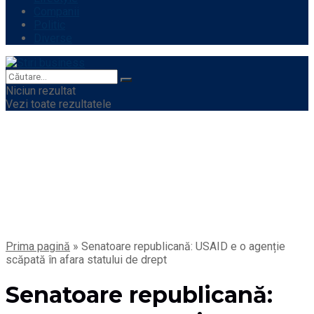
Companii
Politic
Diverse
Niciun rezultat
Vezi toate rezultatele
Prima pagină
»
Senatoare republicană: USAID e o agenție
scăpată în afara statului de drept
Senatoare republicană: