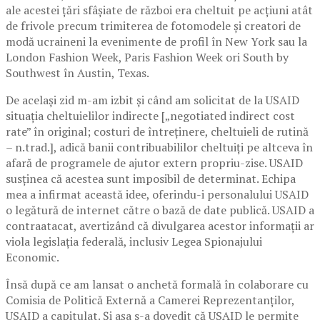
ale acestei țări sfâșiate de război era cheltuit pe acțiuni atât
de frivole precum trimiterea de fotomodele și creatori de
modă ucraineni la evenimente de profil în New York sau la
London Fashion Week, Paris Fashion Week ori South by
Southwest în Austin, Texas.
De același zid m-am izbit și când am solicitat de la USAID
situația cheltuielilor indirecte [„negotiated indirect cost
rate” în original; costuri de întreținere, cheltuieli de rutină
– n.trad.], adică banii contribuabililor cheltuiți pe altceva în
afară de programele de ajutor extern propriu-zise. USAID
susținea că acestea sunt imposibil de determinat. Echipa
mea a infirmat această idee, oferindu-i personalului USAID
o legătură de internet către o bază de date publică. USAID a
contraatacat, avertizând că divulgarea acestor informații ar
viola legislația federală, inclusiv Legea Spionajului
Economic.
Însă după ce am lansat o anchetă formală în colaborare cu
Comisia de Politică Externă a Camerei Reprezentanților,
USAID a capitulat. Și așa s-a dovedit că USAID le permite