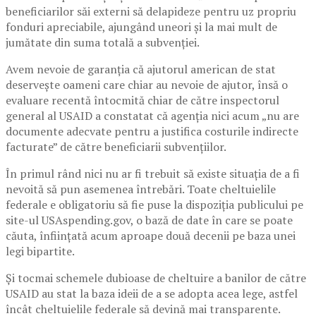
beneficiarilor săi externi să delapideze pentru uz propriu
fonduri apreciabile, ajungând uneori și la mai mult de
jumătate din suma totală a subvenției.
Avem nevoie de garanția că ajutorul american de stat
deservește oameni care chiar au nevoie de ajutor, însă o
evaluare recentă întocmită chiar de către inspectorul
general al USAID a constatat că agenția nici acum „nu are
documente adecvate pentru a justifica costurile indirecte
facturate” de către beneficiarii subvențiilor.
În primul rând nici nu ar fi trebuit să existe situația de a fi
nevoită să pun asemenea întrebări. Toate cheltuielile
federale e obligatoriu să fie puse la dispoziția publicului pe
site-ul USAspending.gov, o bază de date în care se poate
căuta, înființată acum aproape două decenii pe baza unei
legi bipartite.
Și tocmai schemele dubioase de cheltuire a banilor de către
USAID au stat la baza ideii de a se adopta acea lege, astfel
încât cheltuielile federale să devină mai transparente.