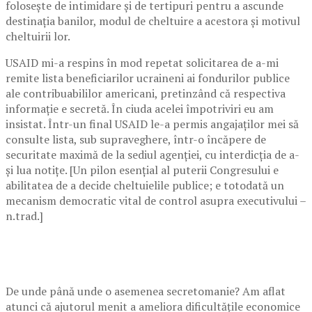
folosește de intimidare și de tertipuri pentru a ascunde
destinația banilor, modul de cheltuire a acestora și motivul
cheltuirii lor.
USAID mi-a respins în mod repetat solicitarea de a-mi
remite lista beneficiarilor ucraineni ai fondurilor publice
ale contribuabililor americani, pretinzând că respectiva
informație e secretă. În ciuda acelei împotriviri eu am
insistat. Într-un final USAID le-a permis angajaților mei să
consulte lista, sub supraveghere, într-o încăpere de
securitate maximă de la sediul agenției, cu interdicția de a-
și lua notițe. [Un pilon esențial al puterii Congresului e
abilitatea de a decide cheltuielile publice; e totodată un
mecanism democratic vital de control asupra executivului –
n.trad.]
De unde până unde o asemenea secretomanie? Am aflat
atunci că ajutorul menit a ameliora dificultățile economice