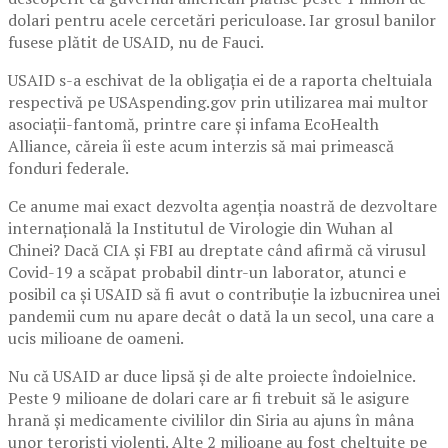
dolari pentru acele cercetări periculoase. Iar grosul banilor
fusese plătit de USAID, nu de Fauci.
USAID s-a eschivat de la obligația ei de a raporta cheltuiala
respectivă pe USAspending.gov prin utilizarea mai multor
asociații-fantomă, printre care și infama EcoHealth
Alliance, căreia îi este acum interzis să mai primească
fonduri federale.
Ce anume mai exact dezvolta agenția noastră de dezvoltare
internațională la Institutul de Virologie din Wuhan al
Chinei? Dacă CIA și FBI au dreptate când afirmă că virusul
Covid-19 a scăpat probabil dintr-un laborator, atunci e
posibil ca și USAID să fi avut o contribuție la izbucnirea unei
pandemii cum nu apare decât o dată la un secol, una care a
ucis milioane de oameni.
Nu că USAID ar duce lipsă și de alte proiecte îndoielnice.
Peste 9 milioane de dolari care ar fi trebuit să le asigure
hrană și medicamente civililor din Siria au ajuns în mâna
unor teroriști violenți. Alte 2 milioane au fost cheltuite pe