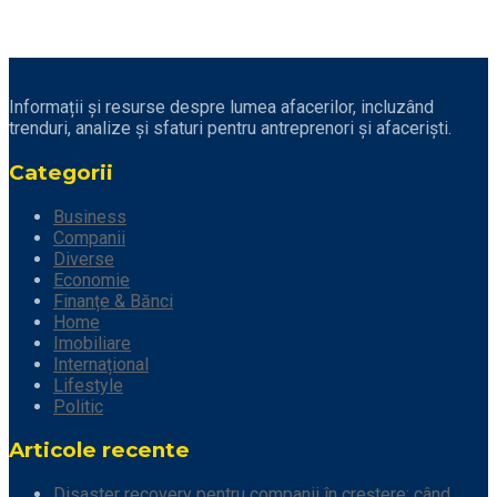
Informații și resurse despre lumea afacerilor, incluzând
trenduri, analize și sfaturi pentru antreprenori și afaceriști.
Categorii
Business
Companii
Diverse
Economie
Finanțe & Bănci
Home
Imobiliare
Internațional
Lifestyle
Politic
Articole recente
Disaster recovery pentru companii în creștere: când