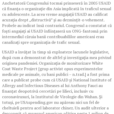
Anchetatorii Congresului tocmai prinseseră în 2005 USAID
că finanța o organizație din Asia implicată în traficul sexual
cu adolescente. La acea vreme angajații USAID au calificat
acuzația drept „distructivă” și au dezmințit-o vehement.
Probele au indicat însă contrariul. Congresul a constatat că
foști angajați ai USAID înființaseră un ONG-fantomă prin
intermediul căruia banii contribuabililor americani erau
canalizați spre organizația de trafic sexual.
USAID a învățat în timp să exploateze lacunele legislative,
după cum a demonstrat de altfel și investigația mea privind
originea pandemiei. Organizația de monitorizare White
Coat Waste Project [grup activist opus experimentelor
medicale pe animale, cu bani publici – n.trad.] a fost prima
care a publicat probe cum că USAID și National Institute of
Allergy and Infectious Diseases al lui Anthony Fauci au
finanțat deopotrivă cercetări pe lilieci, inclusiv cu
coronavirusuri, la Institutul de Virologie din Wuhan. Și
totuși, pe USAspending.gov nu apăreau nici un fel de
cheltuieli pentru acel laborator chinez. Un audit ulterior a
descoperit că guvernul american plătise peste 1 milion de