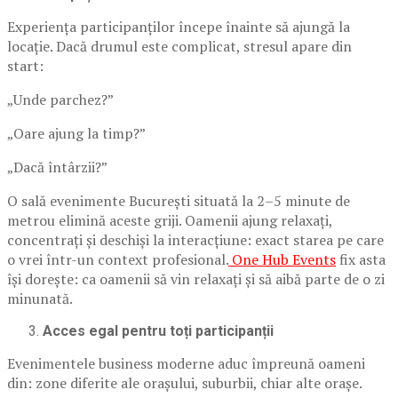
Experiența participanților începe înainte să ajungă la
locație. Dacă drumul este complicat, stresul apare din
start:
„Unde parchez?”
„Oare ajung la timp?”
„Dacă întârzii?”
O sală evenimente București situată la 2–5 minute de
metrou elimină aceste griji. Oamenii ajung relaxați,
concentrați și deschiși la interacțiune: exact starea pe care
o vrei într-un context profesional.
One Hub Events
fix asta
își dorește: ca oamenii să vin relaxați și să aibă parte de o zi
minunată.
Acces egal pentru toți participanții
Evenimentele business moderne aduc împreună oameni
din: zone diferite ale orașului, suburbii, chiar alte orașe.