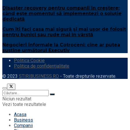
Disaster recovery pentru companii în creștere:
când este momentul să implementezi o soluție
dedicată
Cum îți faci casa mai sigură și mai ușor de folosit
pentru bunici sau rude mai în vârstă
Negocieri informale la Cotroceni: cine ar putea
susține următorul Executiv
Politica Cookie
Politica de confidențialitate
© 2023
STIRIBUSINESS.RO
- Toate drepturile rezervate.
Niciun rezultat
Vezi toate rezultatele
Acasa
Business
Companii