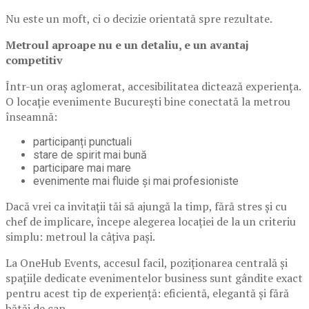
Nu este un moft, ci o decizie orientată spre rezultate.
Metroul aproape nu e un detaliu, e un avantaj
competitiv
Într-un oraș aglomerat, accesibilitatea dictează experiența.
O locație evenimente București bine conectată la metrou
înseamnă:
participanți punctuali
stare de spirit mai bună
participare mai mare
evenimente mai fluide și mai profesioniste
Dacă vrei ca invitații tăi să ajungă la timp, fără stres și cu
chef de implicare, începe alegerea locației de la un criteriu
simplu: metroul la câțiva pași.
La OneHub Events, accesul facil, poziționarea centrală și
spațiile dedicate evenimentelor business sunt gândite exact
pentru acest tip de experiență: eficientă, elegantă și fără
bătăi de cap.