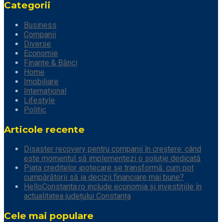
Categorii
Business
Companii
Diverse
Economie
Finanțe & Bănci
Home
Imobiliare
Internațional
Lifestyle
Politic
Articole recente
Disaster recovery pentru companii în creștere: când
este momentul să implementezi o soluție dedicată
Piața creditelor ipotecare se transformă: cum pot
cumpărătorii să ia decizii financiare mai bune?
HelloConstanta.ro include economia și investițiile în
actualitatea județului Constanța
Cele mai populare