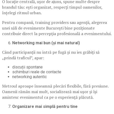
O locație centrală, ușor de ajuns, spune multe despre
brandul tău: ești organizat, respecți timpul oamenilor,
înțelegi ritmul urban.
Pentru companii, training providers sau agenții, alegerea
unei săli de evenimente București bine poziționate
contribuie direct la percepția profesională a evenimentului.
Networking mai bun (și mai natural)
Când participanții nu intră pe fugă și nu ies grăbiți să
„prindă traficul”, apar:
discuții spontane
schimburi reale de contacte
networking autentic
Metroul aproape înseamnă plecări flexibile, fără presiune.
Oamenii rămân mai mult, socializează mai ușor și își
amintesc evenimentul ca pe o experiență plăcută.
Organizare mai simplă pentru tine