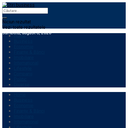
Niciun rezultat
Vezi toate rezultatele
sâmbătă, august 8, 2026
Home
Business
Economie
Finanțe & Bănci
Imobiliare
Internațional
Lifestyle
Companii
Politic
Diverse
Home
Business
Economie
Finanțe & Bănci
Imobiliare
Internațional
Lifestyle