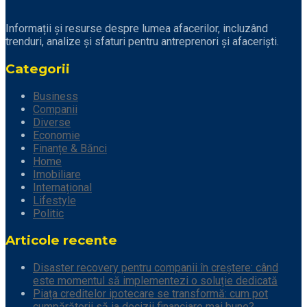
Informații și resurse despre lumea afacerilor, incluzând
trenduri, analize și sfaturi pentru antreprenori și afaceriști.
Categorii
Business
Companii
Diverse
Economie
Finanțe & Bănci
Home
Imobiliare
Internațional
Lifestyle
Politic
Articole recente
Disaster recovery pentru companii în creștere: când
este momentul să implementezi o soluție dedicată
Piața creditelor ipotecare se transformă: cum pot
cumpărătorii să ia decizii financiare mai bune?