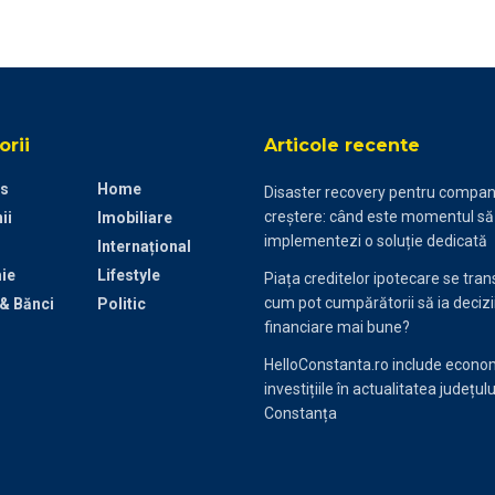
rii
Articole recente
s
Home
Disaster recovery pentru compani
creștere: când este momentul să
ii
Imobiliare
implementezi o soluție dedicată
Internațional
ie
Lifestyle
Piața creditelor ipotecare se tra
cum pot cumpărătorii să ia decizi
 & Bănci
Politic
financiare mai bune?
HelloConstanta.ro include econom
investițiile în actualitatea județulu
Constanța