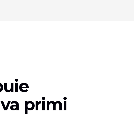
buie
 va primi