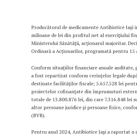
Producătorul de medicamente Antibiotice Iași in
milioane de lei din profitul net al exercițiului f
Ministerului Sănătății, acționarul majoritar. Dec
Ordinară a Acționarilor, programată pentru 15 a
Conform situațiilor financiare anuale auditate, 
a fost repartizat conform cerințelor legale dup
destinate facilităților fiscale; 5.657.528 lei pen
proiectelor cofinanțate din împrumuturi externe (
totale de 13.800.876 lei, din care 7.316.848 lei s
altor persoane juridice și persoane fizice, conf
(BVB).
Pentru anul 2024, Antibiotice Iași a raportat o 