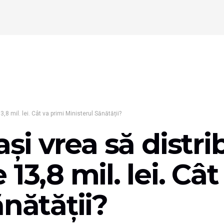
3,8 mil. lei. Cât va primi Ministerul Sănătății?
aşi vrea să distri
13,8 mil. lei. Cât
ănătății?