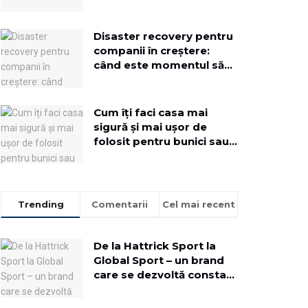
Disaster recovery pentru
companii în creștere:
când este momentul să
implementezi o soluție
dedicată
Cum îți faci casa mai
sigură și mai ușor de
folosit pentru bunici sau
rude mai în vârstă
Trending
Comentarii
Cel mai recent
De la Hattrick Sport la
Global Sport – un brand
care se dezvoltă constant
pentru a aduce oamenii
mai aproape