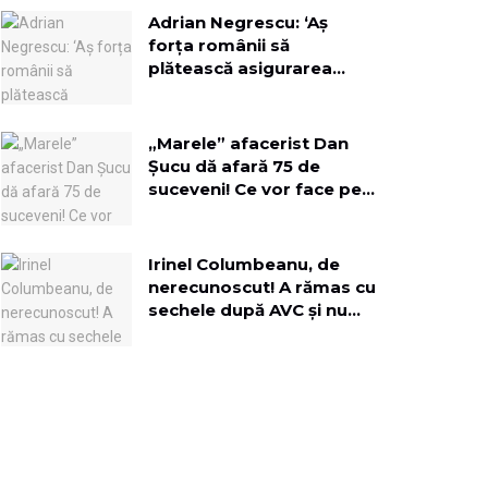
Adrian Negrescu: ‘Aș
forța românii să
plătească asigurarea
obligatorie, pe lângă
toate impozitele la timp!’
„Marele” afacerist Dan
Șucu dă afară 75 de
suceveni! Ce vor face pe
terenul fostei fabrici de
mobilă?
Irinel Columbeanu, de
nerecunoscut! A rămas cu
sechele după AVC și nu
mai vede cu un ochi:
„Viciul meu au fost
femeile”