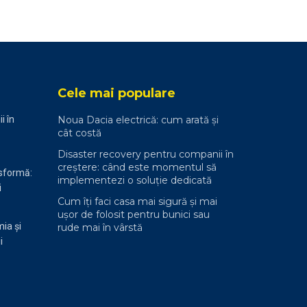
Cele mai populare
i în
Noua Dacia electrică: cum arată și
cât costă
Disaster recovery pentru companii în
creștere: când este momentul să
nsformă:
implementezi o soluție dedicată
i
Cum îți faci casa mai sigură și mai
ușor de folosit pentru bunici sau
ia și
rude mai în vârstă
i