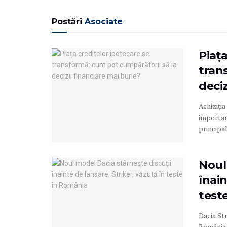
Postări
Asociate
Piața
tran
deci
Achiziția
important
principal
Noul
înain
test
Dacia Str
România, 