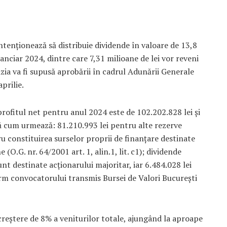
tenționează să distribuie dividende în valoare de 13,8
inanciar 2024, dintre care 7,31 milioane de lei vor reveni
izia va fi supusă aprobării în cadrul Adunării Generale
prilie.
profitul net pentru anul 2024 este de 102.202.828 lei și
ă cum urmează: 81.210.993 lei pentru alte rezerve
tru constituirea surselor proprii de finanțare destinate
O.G. nr. 64/2001 art. 1, alin.1, lit. c1); dividende
unt destinate acționarului majoritar, iar 6.484.028 lei
orm convocatorului transmis Bursei de Valori București
creștere de 8% a veniturilor totale, ajungând la aproape