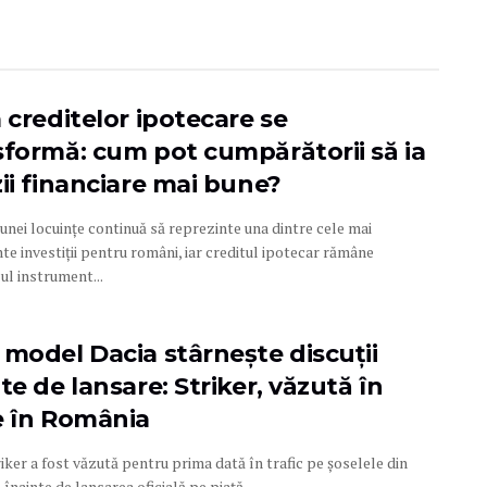
 creditelor ipotecare se
sformă: cum pot cumpărătorii să ia
zii financiare mai bune?
 unei locuințe continuă să reprezinte una dintre cele mai
e investiții pentru români, iar creditul ipotecar rămâne
ul instrument...
 model Dacia stârnește discuții
te de lansare: Striker, văzută în
e în România
iker a fost văzută pentru prima dată în trafic pe șoselele din
înainte de lansarea oficială pe piață....