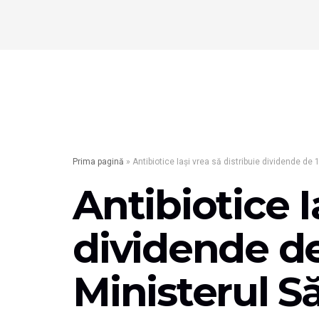
Prima pagină
»
Antibiotice Iaşi vrea să distribuie dividende de 1
Antibiotice I
dividende de 
Ministerul S