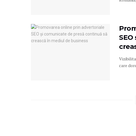
Prom
SEO 
crea
Vizibili
care dore