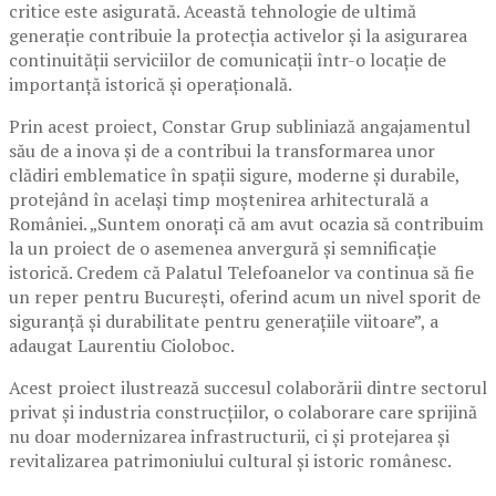
critice este asigurată. Această tehnologie de ultimă
generație contribuie la protecția activelor și la asigurarea
continuității serviciilor de comunicații într-o locație de
importanță istorică și operațională.
Prin acest proiect, Constar Grup subliniază angajamentul
său de a inova și de a contribui la transformarea unor
clădiri emblematice în spații sigure, moderne și durabile,
protejând în același timp moștenirea arhitecturală a
României. „Suntem onorați că am avut ocazia să contribuim
la un proiect de o asemenea anvergură și semnificație
istorică. Credem că Palatul Telefoanelor va continua să fie
un reper pentru București, oferind acum un nivel sporit de
siguranță și durabilitate pentru generațiile viitoare”, a
adaugat Laurentiu Cioloboc.
Acest proiect ilustrează succesul colaborării dintre sectorul
privat și industria construcțiilor, o colaborare care sprijină
nu doar modernizarea infrastructurii, ci și protejarea și
revitalizarea patrimoniului cultural și istoric românesc.