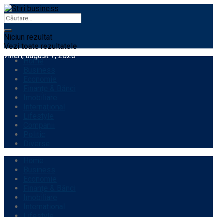
Niciun rezultat
Vezi toate rezultatele
vineri, august 7, 2026
Home
Business
Economie
Finanțe & Bănci
Imobiliare
Internațional
Lifestyle
Companii
Politic
Diverse
Home
Business
Economie
Finanțe & Bănci
Imobiliare
Internațional
Lifestyle