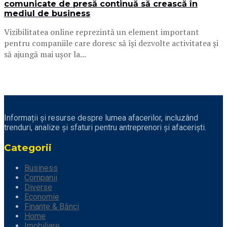
comunicate de presă continuă să crească în
mediul de business
Vizibilitatea online reprezintă un element important
pentru companiile care doresc să își dezvolte activitatea și
să ajungă mai ușor la...
Informații și resurse despre lumea afacerilor, incluzând
trenduri, analize și sfaturi pentru antreprenori și afaceriști.
Categorii
Business
Companii
Diverse
Economie
Finanțe & Bănci
Home
Imobiliare