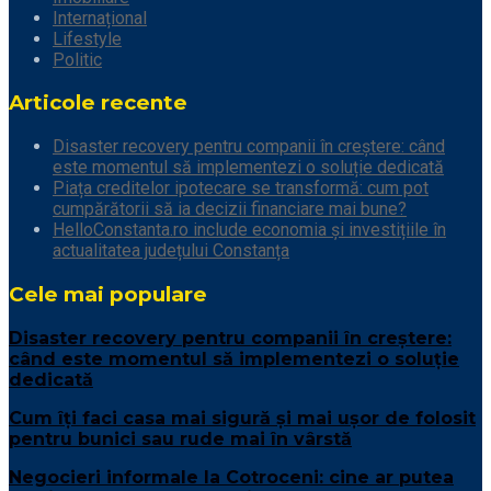
Internațional
Lifestyle
Politic
Articole recente
Disaster recovery pentru companii în creștere: când
este momentul să implementezi o soluție dedicată
Piața creditelor ipotecare se transformă: cum pot
cumpărătorii să ia decizii financiare mai bune?
HelloConstanta.ro include economia și investițiile în
actualitatea județului Constanța
Cele mai populare
Disaster recovery pentru companii în creștere:
când este momentul să implementezi o soluție
dedicată
Cum îți faci casa mai sigură și mai ușor de folosit
pentru bunici sau rude mai în vârstă
Negocieri informale la Cotroceni: cine ar putea