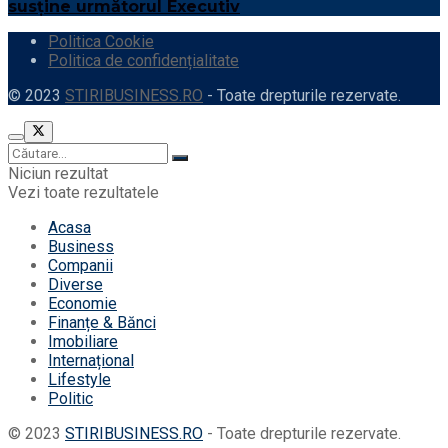
susține următorul Executiv
Politica Cookie
Politica de confidențialitate
© 2023
STIRIBUSINESS.RO
- Toate drepturile rezervate.
Niciun rezultat
Vezi toate rezultatele
Acasa
Business
Companii
Diverse
Economie
Finanțe & Bănci
Imobiliare
Internațional
Lifestyle
Politic
© 2023
STIRIBUSINESS.RO
- Toate drepturile rezervate.