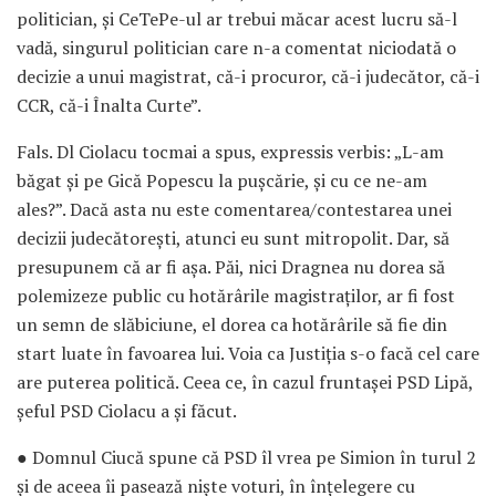
politician, și CeTePe-ul ar trebui măcar acest lucru să-l
vadă, singurul politician care n-a comentat niciodată o
decizie a unui magistrat, că-i procuror, că-i judecător, că-i
CCR, că-i Înalta Curte”.
Fals. Dl Ciolacu tocmai a spus, expressis verbis: „L-am
băgat și pe Gică Popescu la pușcărie, și cu ce ne-am
ales?”. Dacă asta nu este comentarea/contestarea unei
decizii judecătorești, atunci eu sunt mitropolit. Dar, să
presupunem că ar fi așa. Păi, nici Dragnea nu dorea să
polemizeze public cu hotărârile magistraților, ar fi fost
un semn de slăbiciune, el dorea ca hotărârile să fie din
start luate în favoarea lui. Voia ca Justiția s-o facă cel care
are puterea politică. Ceea ce, în cazul fruntașei PSD Lipă,
șeful PSD Ciolacu a și făcut.
● Domnul Ciucă spune că PSD îl vrea pe Simion în turul 2
și de aceea îi pasează niște voturi, în înțelegere cu