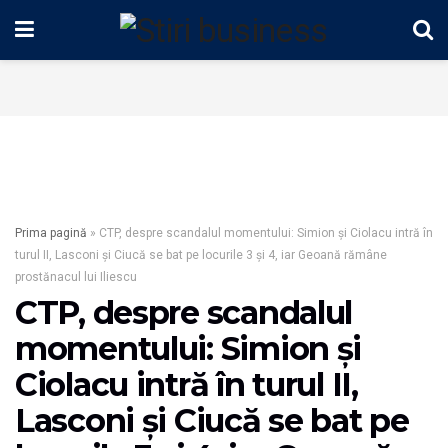
Prima pagină
»
CTP, despre scandalul momentului: Simion și Ciolacu intră în
turul II, Lasconi și Ciucă se bat pe locurile 3 și 4, iar Geoană rămâne
prostănacul lui Iliescu
CTP, despre scandalul
momentului: Simion și
Ciolacu intră în turul II,
Lasconi și Ciucă se bat pe