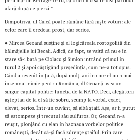
pe-a mă-tii! Retrage-te tu, că oricum o să te dea partidul
afară după ce pierzi!”.
Dimpotrivă, dl Ciucă poate rămâne fără niște voturi: ale
celor care îl credeau prost, dar serios.
● Mircea Geoană susține și el logicăreala rostogolită din
bălmăjelile lui Becali. Adică, de fapt, se vaită că nu e în
stare să-i bată pe Ciolacu și Simion intrând primul în
turul 2 și apoi câștigând președinția, cum ne-a tot spus.
Când a revenit în țară, după mulți ani în care el nu a mai
însemnat nimic pentru România, dl Geoană avea un
singur capital politic: funcția de la NATO. Deci, alegătorii
așteptau de la el să fie sobru, scump la vorbă, exact,
elevat, serios. Într-un cuvânt, să aibă ștaif. Așa, ar fi putut
să estompeze și trecutul său sulfuros. Or, Geoană n-a
reușit, plonjând cu elan în haznaua vorbelor politice
românești, decât să-și facă zdrențe ștaiful. Prin care