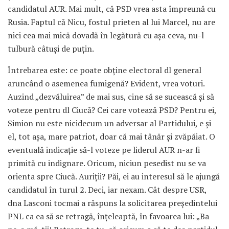
candidatul AUR. Mai mult, că PSD vrea asta împreună cu
Rusia. Faptul că Nicu, fostul prieten al lui Marcel, nu are
nici cea mai mică dovadă în legătură cu așa ceva, nu-l
tulbură câtuși de puțin.
Întrebarea este: ce poate obține electoral dl general
aruncând o asemenea fumigenă? Evident, vrea voturi.
Auzind „dezvăluirea” de mai sus, cine să se sucească și să
voteze pentru dl Ciucă? Cei care votează PSD? Pentru ei,
Simion nu este nicidecum un adversar al Partidului, e și
el, tot așa, mare patriot, doar că mai tânăr și zvăpăiat. O
eventuală indicație să-l voteze pe liderul AUR n-ar fi
primită cu indignare. Oricum, niciun pesedist nu se va
orienta spre Ciucă. Auriții? Păi, ei au interesul să le ajungă
candidatul în turul 2. Deci, iar nexam. Cât despre USR,
dna Lasconi tocmai a răspuns la solicitarea președintelui
PNL ca ea să se retragă, înțeleaptă, în favoarea lui: „Ba