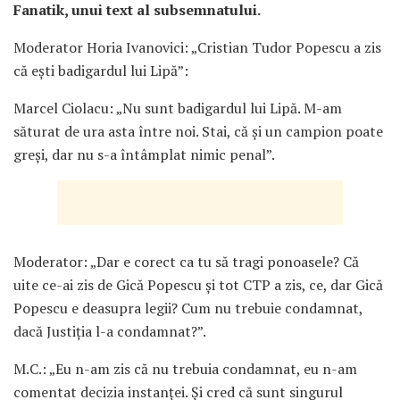
Fanatik, unui text al subsemnatului.
Moderator Horia Ivanovici: „Cristian Tudor Popescu a zis
că ești badigardul lui Lipă”:
Marcel Ciolacu: „Nu sunt badigardul lui Lipă. M-am
săturat de ura asta între noi. Stai, că și un campion poate
greși, dar nu s-a întâmplat nimic penal”.
Moderator: „Dar e corect ca tu să tragi ponoasele? Că
uite ce-ai zis de Gică Popescu și tot CTP a zis, ce, dar Gică
Popescu e deasupra legii? Cum nu trebuie condamnat,
dacă Justiția l-a condamnat?”.
M.C.: „Eu n-am zis că nu trebuia condamnat, eu n-am
comentat decizia instanței. Și cred că sunt singurul