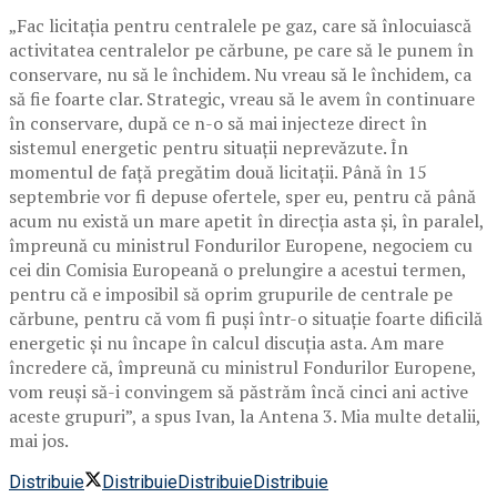
„Fac licitaţia pentru centralele pe gaz, care să înlocuiască
activitatea centralelor pe cărbune, pe care să le punem în
conservare, nu să le închidem. Nu vreau să le închidem, ca
să fie foarte clar. Strategic, vreau să le avem în continuare
în conservare, după ce n-o să mai injecteze direct în
sistemul energetic pentru situaţii neprevăzute. În
momentul de faţă pregătim două licitaţii. Până în 15
septembrie vor fi depuse ofertele, sper eu, pentru că până
acum nu există un mare apetit în direcţia asta şi, în paralel,
împreună cu ministrul Fondurilor Europene, negociem cu
cei din Comisia Europeană o prelungire a acestui termen,
pentru că e imposibil să oprim grupurile de centrale pe
cărbune, pentru că vom fi puşi într-o situaţie foarte dificilă
energetic şi nu încape în calcul discuţia asta. Am mare
încredere că, împreună cu ministrul Fondurilor Europene,
vom reuşi să-i convingem să păstrăm încă cinci ani active
aceste grupuri”, a spus Ivan, la Antena 3. Mia multe detalii,
mai jos.
Distribuie
Distribuie
Distribuie
Distribuie