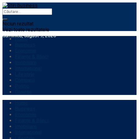
Niciun rezultat
Vezi toate rezultatele
duminică, august 9, 2026
Home
Business
Economie
Finanțe & Bănci
Imobiliare
Internațional
Lifestyle
Companii
Politic
Diverse
Home
Business
Economie
Finanțe & Bănci
Imobiliare
Internațional
Lifestyle