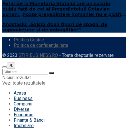
Șeful de la Monetăria Statului are un salariu
dublu față de cel al Președintelui! Octavian
Schen: „Poate președintele României nu e plătit
suficient”
Anastasiu: „Există două tipuri de șpagă: de
supraviețuire și de îmbogățire!”
Politica Cookie
Politica de confidențialitate
© 2023
STIRIBUSINESS.RO
- Toate drepturile rezervate.
Niciun rezultat
Vezi toate rezultatele
Acasa
Business
Companii
Diverse
Economie
Finanțe & Bănci
Imobiliare