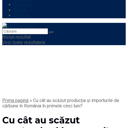
Companii
Politic
Diverse
Niciun rezultat
Vezi toate rezultatele
Prima pagină
»
Cu cât au scăzut producţia şi importurile de
cărbune în România în primele cinci luni?
Cu cât au scăzut