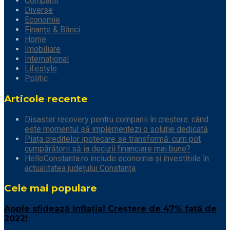
Companii
Diverse
Economie
Finanțe & Bănci
Home
Imobiliare
Internațional
Lifestyle
Politic
Articole recente
Disaster recovery pentru companii în creștere: când
este momentul să implementezi o soluție dedicată
Piața creditelor ipotecare se transformă: cum pot
cumpărătorii să ia decizii financiare mai bune?
HelloConstanta.ro include economia și investițiile în
actualitatea județului Constanța
Cele mai populare
Apple sfidează inflaţia! Creştere de 47% față de
2022!