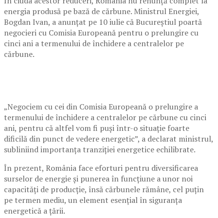
În ciuda acestor reduceri, România nu renunță complet la
energia produsă pe bază de cărbune. Ministrul Energiei,
Bogdan Ivan, a anunțat pe 10 iulie că Bucureștiul poartă
negocieri cu Comisia Europeană pentru o prelungire cu
cinci ani a termenului de închidere a centralelor pe
cărbune.
„Negociem cu cei din Comisia Europeană o prelungire a
termenului de închidere a centralelor pe cărbune cu cinci
ani, pentru că altfel vom fi puşi într-o situaţie foarte
dificilă din punct de vedere energetic”, a declarat ministrul,
subliniind importanța tranziției energetice echilibrate.
În prezent, România face eforturi pentru diversificarea
surselor de energie și punerea în funcțiune a unor noi
capacități de producție, însă cărbunele rămâne, cel puțin
pe termen mediu, un element esențial în siguranța
energetică a țării.