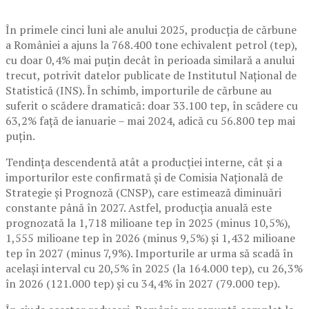
În primele cinci luni ale anului 2025, producția de cărbune
a României a ajuns la 768.400 tone echivalent petrol (tep),
cu doar 0,4% mai puțin decât în perioada similară a anului
trecut, potrivit datelor publicate de Institutul Național de
Statistică (INS). În schimb, importurile de cărbune au
suferit o scădere dramatică: doar 33.100 tep, în scădere cu
63,2% față de ianuarie – mai 2024, adică cu 56.800 tep mai
puțin.
Tendința descendentă atât a producției interne, cât și a
importurilor este confirmată și de Comisia Națională de
Strategie și Prognoză (CNSP), care estimează diminuări
constante până în 2027. Astfel, producția anuală este
prognozată la 1,718 milioane tep în 2025 (minus 10,5%),
1,555 milioane tep în 2026 (minus 9,5%) și 1,432 milioane
tep în 2027 (minus 7,9%). Importurile ar urma să scadă în
același interval cu 20,5% în 2025 (la 164.000 tep), cu 26,3%
în 2026 (121.000 tep) și cu 34,4% în 2027 (79.000 tep).